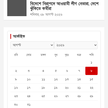
বিদেশে নিরাপদে আওয়ামী লীগ নেতারা, দেশে
ঝুঁকিতে কর্মীরা
শনিবার, ০৮ আগস্ট ২০২৬
আর্কাইভ
রবি
সোম
মঙ্গল
বুধ
বৃহঃ
শুক্র
শনি
১
২
৩
৪
৫
৬
৭
৮
৯
১০
১১
১২
১৩
১৪
১৫
১৬
১৭
১৮
১৯
২০
২১
২২
২৩
২৪
২৫
২৬
২৭
২৮
২৯
৩০
৩১