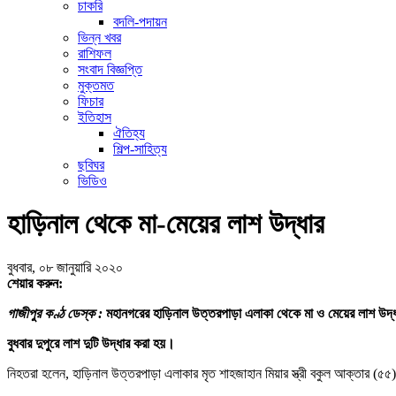
চাকরি
বদলি-পদায়ন
ভিন্ন খবর
রাশিফল
সংবাদ বিজ্ঞপ্তি
মুক্তমত
ফিচার
ইতিহাস
ঐতিহ্য
শিল্প-সাহিত্য
ছবিঘর
ভিডিও
হাড়িনাল থেকে মা-মেয়ের লাশ উদ্ধার
বুধবার, ০৮ জানুয়ারি ২০২০
শেয়ার করুন:
গাজীপুর কণ্ঠ ডেস্ক :
মহানগরের হাড়িনাল উত্তরপাড়া এলাকা থেকে মা ও মেয়ের লাশ উদ্
বুধবার দুপুরে লাশ দুটি উদ্ধার করা হয়।
নিহতরা হলেন, হাড়িনাল উত্তরপাড়া এলাকার মৃত শাহজাহান মিয়ার স্ত্রী বকুল আক্তার (৫৫