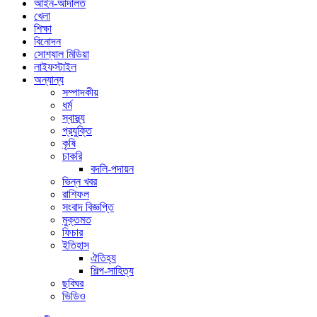
আইন-আদালত
খেলা
শিক্ষা
বিনোদন
সোশ্যাল মিডিয়া
লাইফস্টাইল
অন্যান্য
সম্পাদকীয়
ধর্ম
স্বাস্থ্য
প্রযুক্তি
কৃষি
চাকরি
বদলি-পদায়ন
ভিন্ন খবর
রাশিফল
সংবাদ বিজ্ঞপ্তি
মুক্তমত
ফিচার
ইতিহাস
ঐতিহ্য
শিল্প-সাহিত্য
ছবিঘর
ভিডিও