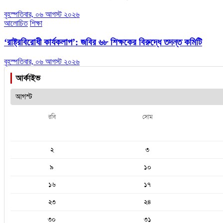
বৃহস্পতিবার, ০৬ আগস্ট ২০২৬
আলোচিত
শিক্ষা
‘রাষ্ট্রবিরোধী কার্যকলাপ’: জবির ৬৮ শিক্ষকের বিরুদ্ধে তদন্ত কমিটি
বৃহস্পতিবার, ০৬ আগস্ট ২০২৬
আর্কাইভ
রবি
সোম
২
৩
৯
১০
১৬
১৭
২৩
২৪
৩০
৩১