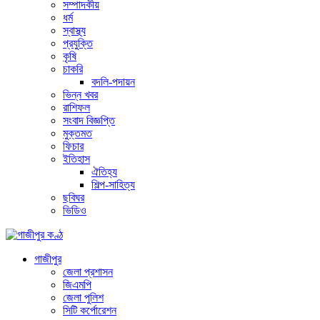
সম্পাদকীয়
ধর্ম
স্বাস্থ্য
প্রযুক্তি
কৃষি
চাকরি
বদলি-পদায়ন
ভিন্ন খবর
রাশিফল
সংবাদ বিজ্ঞপ্তি
মুক্তমত
ফিচার
ইতিহাস
ঐতিহ্য
শিল্প-সাহিত্য
ছবিঘর
ভিডিও
গাজীপুর
জেলা প্রশাসন
জিএমপি
জেলা পুলিশ
সিটি কর্পোরেশন