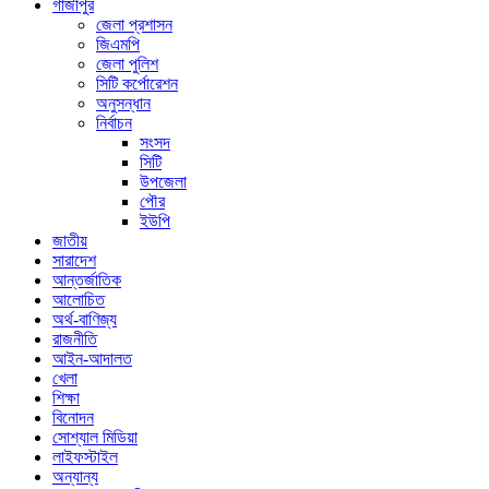
গাজীপুর
জেলা প্রশাসন
জিএমপি
জেলা পুলিশ
সিটি কর্পোরেশন
অনুসন্ধান
নির্বাচন
সংসদ
সিটি
উপজেলা
পৌর
ইউপি
জাতীয়
সারাদেশ
আন্তর্জাতিক
আলোচিত
অর্থ-বাণিজ্য
রাজনীতি
আইন-আদালত
খেলা
শিক্ষা
বিনোদন
সোশ্যাল মিডিয়া
লাইফস্টাইল
অন্যান্য