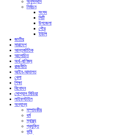
অনুসন্ধান
নির্বাচন
সংসদ
সিটি
উপজেলা
পৌর
ইউপি
জাতীয়
সারাদেশ
আন্তর্জাতিক
আলোচিত
অর্থ-বাণিজ্য
রাজনীতি
আইন-আদালত
খেলা
শিক্ষা
বিনোদন
সোশ্যাল মিডিয়া
লাইফস্টাইল
অন্যান্য
সম্পাদকীয়
ধর্ম
স্বাস্থ্য
প্রযুক্তি
কৃষি