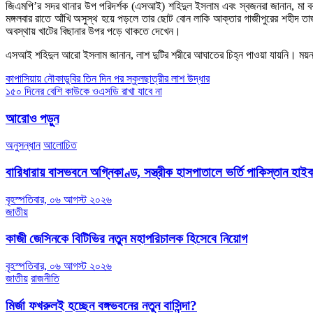
জিএমপি’র সদর থানার উপ পরিদর্শক (এসআই) শহিদুল ইসলাম এবং স্বজনরা জানান, মা 
মঙ্গলবার রাতে আঁখি অসুস্থ হয়ে পড়লে তার ছোট বোন লাকি আক্তার গাজীপুরের শহীদ তা
অবস্থায় খাটের বিছানার উপর পড়ে থাকতে দেখেন।
এসআই শহিদুল আরো ইসলাম জানান, লাশ দুটির শরীরে আঘাতের চিহ্ন পাওয়া যায়নি। ময়না ত
Post
কাপাসিয়ায় নৌকাডুবির তিন দিন পর স্কুলছাত্রীর লাশ উদ্ধার
১৫০ দিনের বেশি কাউকে ওএসডি রাখা যাবে না
navigation
আরোও পড়ুন
অনুসন্ধান
আলোচিত
বারিধারায় বাসভবনে অগ্নিকাণ্ড, সস্ত্রীক হাসপাতালে ভর্তি পাকিস্তান হা
বৃহস্পতিবার, ০৬ আগস্ট ২০২৬
জাতীয়
কাজী জেসিনকে বিটিভির নতুন মহাপরিচালক হিসেবে নিয়োগ
বৃহস্পতিবার, ০৬ আগস্ট ২০২৬
জাতীয়
রাজনীতি
মির্জা ফখরুলই হচ্ছেন বঙ্গভবনের নতুন বাসিন্দা?