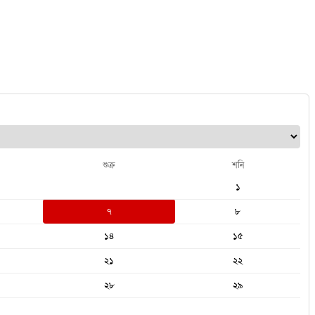
শুক্র
শনি
১
৭
৮
১৪
১৫
২১
২২
২৮
২৯