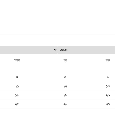
মঙ্গল
বুধ
বৃহঃ
৪
৫
৬
১১
১২
১৩
১৮
১৯
২০
২৫
২৬
২৭