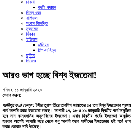
চাকরি
বদলি-পদায়ন
ভিন্ন খবর
রাশিফল
সংবাদ বিজ্ঞপ্তি
মুক্তমত
ফিচার
ইতিহাস
ঐতিহ্য
শিল্প-সাহিত্য
ছবিঘর
ভিডিও
আরও ভাগ হচ্ছে বিশ্ব ইজতেমা!
শনিবার, ১১ জানুয়ারি ২০২০
শেয়ার করুন:
গাজীপুর কণ্ঠ ডেস্ক :
টঙ্গীর তুরাগ তীরে তাবলিগ জামাতের ৫৫ তম বিশ্ব ইজতেমার প্রথম
পর্বে আলমি শুরার ইজতেমা চলছে। আগামী ১৭, ১৮ ও ১৯ জানুয়ারি দ্বিতীয় পর্বে অনুষ্ঠিত
হবে সাদ কান্ধলভির অনুসারিদের ইজতেমা। এবার দ্বিতীয় পর্বের ইজতেমা অনুষ্ঠিত
হওয়ার আগেই আগামী বছর থেকে শুধু আলমি শুরার সাথীদের ইজতেমায় দুই পর্বে ভাগ
করার জোরাল দাবি উঠেছে
।