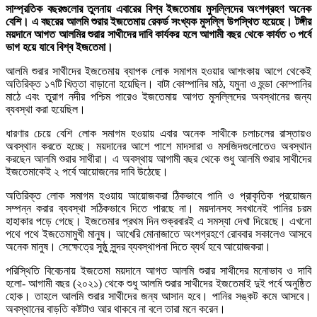
সাম্প্রতিক বছরগুলোর তুলনায় এবারের বিশ্ব ইজতেমায় মুসল্লিদের অংশগ্রহণ অনেক
বেশি। এ বছরের আলমি শুরার ইজতেমায় রেকর্ড সংখ্যক মুসল্লি উপস্থিত হয়েছে। টঙ্গীর
ময়দানে আগত আলমির শুরার সাথীদের দাবি কার্যকর হলে আগামী বছর থেকে কার্যত ৩ পর্বে
ভাগ হয়ে যাবে বিশ্ব ইজতেমা।
আলমি শুরার সাথীদের ইজতেমায় ব্যাপক লোক সমাগম হওয়ার আশংকায় আগে থেকেই
অতিরিক্ত ১৭টি খিত্তা বাড়ানো হয়েছিল। বাটা কোম্পানির মাঠ, যমুনা ও হুন্ডা কোম্পানির
মাঠে এবং তুরাগ নদীর পশ্চিম পারেও ইজতেমায় আগত মুসল্লিদের অবস্থানের জন্য
ব্যবস্থা করা হয়েছিল।
ধারণার চেয়ে বেশি লোক সমাগম হওয়ায় এবার অনেক সাথীকে চলাচলের রাস্তায়ও
অবস্থান করতে হচ্ছে। ময়দানের আশে পাশে মাদসারা ও মসজিদগুলোতেও অবস্থান
করছেন আলমি শুরার সাথীরা। এ অবস্থায় আগামী বছর থেকে শুধু আলমি শুরার সাথীদের
ইজতেমাকেই ২ পর্বে আয়োজনের দাবি উঠেছে।
অতিরিক্ত লোক সমাগম হওয়ায় আয়োজকরা ঠিকভাবে পানি ও প্রাকৃতিক প্রয়োজন
সম্পন্ন করার ব্যবস্থা সঠিকভাবে দিতে পারছে না। ময়দানসহ সবখানেই পানির চরম
হাহাকার পড়ে গেছে। ইজতেমার প্রথম দিন শুক্রবারই এ সমস্যা দেখা দিয়েছে। এখনো
পথে পথে ইজতেমামুখী মানুষ। আখেরি মোনাজাতে অংশগ্রহণে রোববার সকালেও আসবে
অনেক মানুষ। সেক্ষেত্রে সুষ্ঠু সুন্দর ব্যবস্থাপনা দিতে ব্যর্থ হবে আয়োজকরা।
পরিস্থিতি বিবেচনায় ইজতেমা ময়দানে আগত আলমি শুরার সাথীদের মনোভাব ও দাবি
হলো- আগামী বছর (২০২১) থেকে শুধু আলমি শুরার সাথীদের ইজতেমাই দুই পর্বে অনুষ্ঠিত
হোক। তাহলে আলমি শুরার সাথীদের জন্য আসান হবে। পানির সঙ্কট কমে আসবে।
অবস্থানের বাড়তি কষ্টটাও আর থাকবে না বলে তারা মনে করেন।