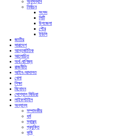
অনুসন্ধান
নির্বাচন
সংসদ
সিটি
উপজেলা
পৌর
ইউপি
জাতীয়
সারাদেশ
আন্তর্জাতিক
আলোচিত
অর্থ-বাণিজ্য
রাজনীতি
আইন-আদালত
খেলা
শিক্ষা
বিনোদন
সোশ্যাল মিডিয়া
লাইফস্টাইল
অন্যান্য
সম্পাদকীয়
ধর্ম
স্বাস্থ্য
প্রযুক্তি
কৃষি