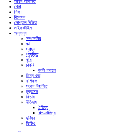
আইন-আদালত
খেলা
শিক্ষা
বিনোদন
সোশ্যাল মিডিয়া
লাইফস্টাইল
অন্যান্য
সম্পাদকীয়
ধর্ম
স্বাস্থ্য
প্রযুক্তি
কৃষি
চাকরি
বদলি-পদায়ন
ভিন্ন খবর
রাশিফল
সংবাদ বিজ্ঞপ্তি
মুক্তমত
ফিচার
ইতিহাস
ঐতিহ্য
শিল্প-সাহিত্য
ছবিঘর
ভিডিও