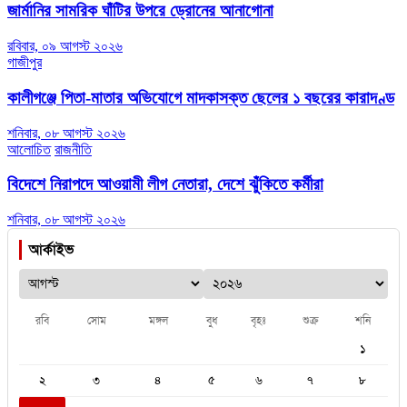
জার্মানির সামরিক ঘাঁটির উপরে ড্রোনের আনাগোনা
রবিবার, ০৯ আগস্ট ২০২৬
গাজীপুর
কালীগঞ্জে পিতা-মাতার অভিযোগে মাদকাসক্ত ছেলের ১ বছরের কারাদণ্ড
শনিবার, ০৮ আগস্ট ২০২৬
আলোচিত
রাজনীতি
বিদেশে নিরাপদে আওয়ামী লীগ নেতারা, দেশে ঝুঁকিতে কর্মীরা
শনিবার, ০৮ আগস্ট ২০২৬
আর্কাইভ
রবি
সোম
মঙ্গল
বুধ
বৃহঃ
শুক্র
শনি
১
২
৩
৪
৫
৬
৭
৮