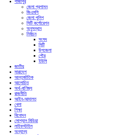
গাজীপুর
জেলা প্রশাসন
জিএমপি
জেলা পুলিশ
সিটি কর্পোরেশন
অনুসন্ধান
নির্বাচন
সংসদ
সিটি
উপজেলা
পৌর
ইউপি
জাতীয়
সারাদেশ
আন্তর্জাতিক
আলোচিত
অর্থ-বাণিজ্য
রাজনীতি
আইন-আদালত
খেলা
শিক্ষা
বিনোদন
সোশ্যাল মিডিয়া
লাইফস্টাইল
অন্যান্য