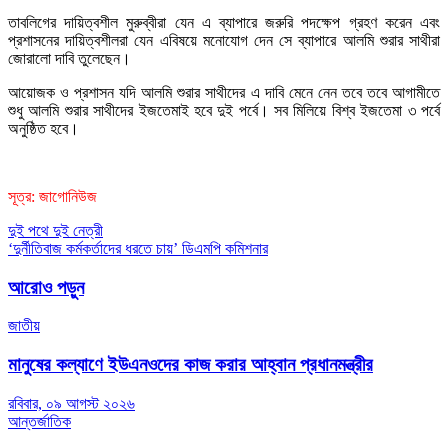
তাবলিগের দায়িত্বশীল মুরুব্বীরা যেন এ ব্যাপারে জরুরি পদক্ষেপ গ্রহণ করেন এবং
প্রশাসনের দায়িত্বশীলরা যেন এবিষয়ে মনোযোগ দেন সে ব্যাপারে আলমি শুরার সাথীরা
জোরালো দাবি তুলেছেন।
আয়োজক ও প্রশাসন যদি আলমি শুরার সাথীদের এ দাবি মেনে নেন তবে তবে আগামীতে
শুধু আলমি শুরার সাথীদের ইজতেমাই হবে দুই পর্বে। সব মিলিয়ে বিশ্ব ইজতেমা ৩ পর্বে
অনুষ্ঠিত হবে।
সূত্র: জাগোনিউজ
Post
দুই পথে দুই নেত্রী
‘দুর্নীতিবাজ কর্মকর্তাদের ধরতে চায়’ ডিএমপি কমিশনার
navigation
আরোও পড়ুন
জাতীয়
মানুষের কল্যাণে ইউএনওদের কাজ করার আহ্বান প্রধানমন্ত্রীর
রবিবার, ০৯ আগস্ট ২০২৬
আন্তর্জাতিক