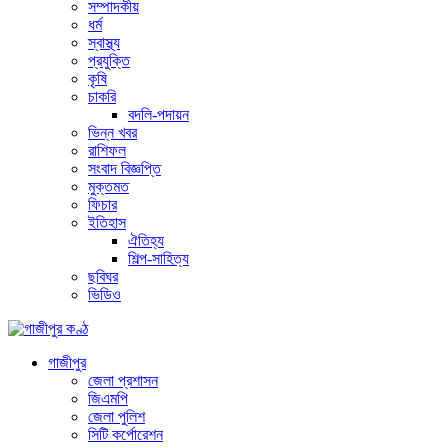
সম্পাদকীয়
ধর্ম
স্বাস্থ্য
প্রযুক্তি
কৃষি
চাকরি
বদলি-পদায়ন
ভিন্ন খবর
রাশিফল
সংবাদ বিজ্ঞপ্তি
মুক্তমত
ফিচার
ইতিহাস
ঐতিহ্য
শিল্প-সাহিত্য
ছবিঘর
ভিডিও
গাজীপুর
জেলা প্রশাসন
জিএমপি
জেলা পুলিশ
সিটি কর্পোরেশন