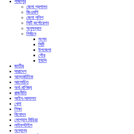
গাজীপুর
জেলা প্রশাসন
জিএমপি
জেলা পুলিশ
সিটি কর্পোরেশন
অনুসন্ধান
নির্বাচন
সংসদ
সিটি
উপজেলা
পৌর
ইউপি
জাতীয়
সারাদেশ
আন্তর্জাতিক
আলোচিত
অর্থ-বাণিজ্য
রাজনীতি
আইন-আদালত
খেলা
শিক্ষা
বিনোদন
সোশ্যাল মিডিয়া
লাইফস্টাইল
অন্যান্য