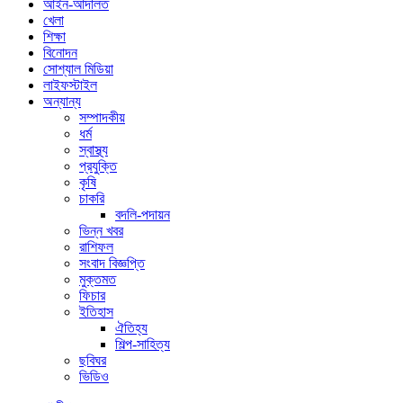
আইন-আদালত
খেলা
শিক্ষা
বিনোদন
সোশ্যাল মিডিয়া
লাইফস্টাইল
অন্যান্য
সম্পাদকীয়
ধর্ম
স্বাস্থ্য
প্রযুক্তি
কৃষি
চাকরি
বদলি-পদায়ন
ভিন্ন খবর
রাশিফল
সংবাদ বিজ্ঞপ্তি
মুক্তমত
ফিচার
ইতিহাস
ঐতিহ্য
শিল্প-সাহিত্য
ছবিঘর
ভিডিও