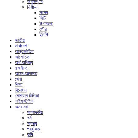
অনুসন্ধান
নির্বাচন
সংসদ
সিটি
উপজেলা
পৌর
ইউপি
জাতীয়
সারাদেশ
আন্তর্জাতিক
আলোচিত
অর্থ-বাণিজ্য
রাজনীতি
আইন-আদালত
খেলা
শিক্ষা
বিনোদন
সোশ্যাল মিডিয়া
লাইফস্টাইল
অন্যান্য
সম্পাদকীয়
ধর্ম
স্বাস্থ্য
প্রযুক্তি
কৃষি