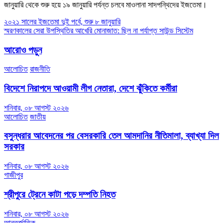
জানুয়ারি থেকে শুরু হয়ে ১৯ জানুয়ারি পর্যন্ত চলবে মাওলানা সাদপন্থিদের ইজতেমা।
Post
২০২১ সালের ইজতেমা দুই পর্বে, শুরু ৮ জানুয়ারি
স্মরণকালের সেরা উপস্থিতির আখেরি মোনাজাত: ছিল না পর্যাপ্ত সাউন্ড সিস্টেম
navigation
আরোও পড়ুন
আলোচিত
রাজনীতি
বিদেশে নিরাপদে আওয়ামী লীগ নেতারা, দেশে ঝুঁকিতে কর্মীরা
শনিবার, ০৮ আগস্ট ২০২৬
আলোচিত
জাতীয়
বসুন্ধরার আবেদনের পর বেসরকারি তেল আমদানির নীতিমালা, ব্যাখ্যা দিল
সরকার
শনিবার, ০৮ আগস্ট ২০২৬
গাজীপুর
শ্রীপুরে ট্রেনে কাটা পড়ে দম্পতি নিহত
শনিবার, ০৮ আগস্ট ২০২৬
আন্তর্জাতিক