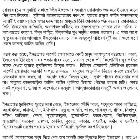
রোববার (১২ জানুয়ারি) সকালে টঙ্গীর ইজতেমার ময়দানে মোনাজাত শুরু হতেই নেমে আসে
পিনপতন নিরবতা। সৃষ্টিকর্তা আল্লাহতায়ালার প্রশংসা, হজরত রাসূলে কারিম সাল্লাল্লাহু
আলাইহি ওয়াসাল্লামে ওপর দরুদ পাঠের মাধ্যমে তিনি মোনাজাত শুরু করেন। মোনাজাতে
তিনি ইজতেমার কামিয়াবি, অংশগ্রহণকারীসহ সব মুসলমানদের গোনাহ মাফ, দুনিয়া ও
আখেরাতের কল্যাণ, বিশ্ব শান্তি, বিশ্ববাসীর সুখ-সমৃদ্ধি কামনা করছেন। এ সময় লাখো
মানুষের কান্নার আওয়াজে ইজতেমার ময়দানে এক অভূতপূর্ব পরিবেশ সৃষ্টি হয়। ক্ষণে ক্ষণে
ভেসে আসছে আমিন আমিন ধ্বনি।
ধারণা করা হচ্ছে, ইজতেমার আখেরি মোনাজাতে কোটি মানুষ অংশগ্রহণ করেছেন। কারণ,
ইজতেমার ইতিহাসে এবার প্রথমবারের মতো, ময়দান থেকে পাঁচ কিলোমিটার দূর পর্যন্ত
মাইক দেওয়া হয়েছে মুসল্লিদের ভিড়ের কারণে। বিভিন্ন বেসরকারি টেলিভিশন চ্যানেল
আখেরি মোনাজাত সরাসরি সম্প্রচার করছে। মানুষের অত্যধিক ভিড়ের কারণে মোবাইল
নেটওয়ার্ক কাজ করছে না। সংযোগ পেতে বিলম্ব হচ্ছে। তুরাগ পাড়ের ইজতেমায় লাখ
লাখ মানুষের কান্নাজড়িত আমিন আমিন ধ্বনিতে ভিজছে পৌষের শুকনো মাটি। সবার
একই প্রত্যাশা, দুনিয়া ও আখেরাতের কল্যাণ। আল্লাহতায়ারার সন্তুষ্টি অর্জন ও গোনাহ
মাফ।
ইজতেমার মুরব্বিদের সূত্রে জানা গেছে, ইজতেমায় সৌদি আরব, সংযুক্ত আরব-আমিরাত,
অস্ট্রেলিয়া, কানাডা, চাঁদ, ইথিওপিয়া, ফ্রান্স, জার্মানি, ভারত, পাকিস্থান, রাশিয়া, সিঙ্গাপুর,
দক্ষিণ আফ্রিকা, স্পেন, সুইজারল্যান্ড, ইন্দোনেশিয়া, কাজাখস্তান, খিরগিজস্থান,
মালয়েশিয়া, মরক্কো, নেপাল, কেনিয়া, কুয়েত, কাতার, বাহরাইন, জর্দান ও দুবাইসহ
বিশ্বের ৬১টি দেশের প্রায় ১ হাজার ৯শ’ বিদেশি মুসল্লি অংশ নিয়েছেন।
আখেরি মোনাজাতের মধ্য দিয়ে শেষ হবে আলমি শুরাপন্থিদের বিশ্ব ইজতেমা। পরে ১৭