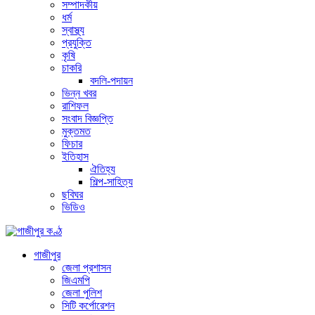
সম্পাদকীয়
ধর্ম
স্বাস্থ্য
প্রযুক্তি
কৃষি
চাকরি
বদলি-পদায়ন
ভিন্ন খবর
রাশিফল
সংবাদ বিজ্ঞপ্তি
মুক্তমত
ফিচার
ইতিহাস
ঐতিহ্য
শিল্প-সাহিত্য
ছবিঘর
ভিডিও
গাজীপুর
জেলা প্রশাসন
জিএমপি
জেলা পুলিশ
সিটি কর্পোরেশন