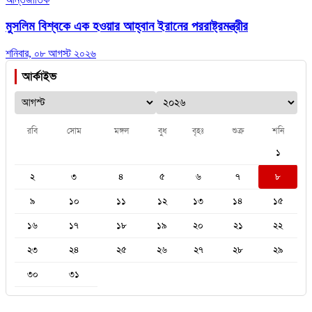
মুসলিম বিশ্বকে এক হওয়ার আহ্বান ইরানের পররাষ্ট্রমন্ত্রীর
শনিবার, ০৮ আগস্ট ২০২৬
আর্কাইভ
রবি
সোম
মঙ্গল
বুধ
বৃহঃ
শুক্র
শনি
১
২
৩
৪
৫
৬
৭
৮
৯
১০
১১
১২
১৩
১৪
১৫
১৬
১৭
১৮
১৯
২০
২১
২২
২৩
২৪
২৫
২৬
২৭
২৮
২৯
৩০
৩১