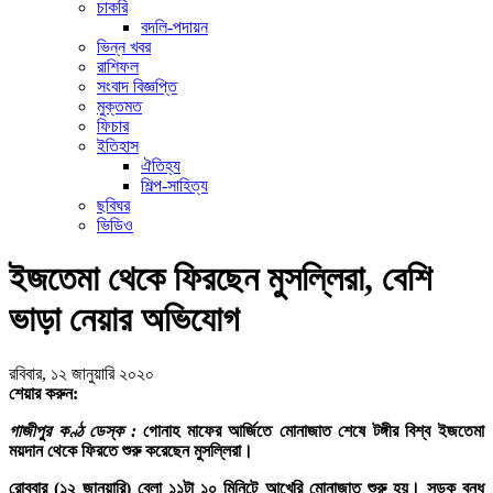
চাকরি
বদলি-পদায়ন
ভিন্ন খবর
রাশিফল
সংবাদ বিজ্ঞপ্তি
মুক্তমত
ফিচার
ইতিহাস
ঐতিহ্য
শিল্প-সাহিত্য
ছবিঘর
ভিডিও
ইজতেমা থেকে ফিরছেন মুসল্লিরা, বেশি
ভাড়া নেয়ার অভিযোগ
রবিবার, ১২ জানুয়ারি ২০২০
শেয়ার করুন:
গাজীপুর কণ্ঠ ডেস্ক :
গোনাহ মাফের আর্জিতে মোনাজাত শেষে টঙ্গীর বিশ্ব ইজতেমা
ময়দান থেকে ফিরতে শুরু করেছেন মুসল্লিরা।
রোববার (১২ জানুয়ারি) বেলা ১১টা ১০ মিনিটে আখেরি মোনাজাত শুরু হয়। সড়ক বন্ধ