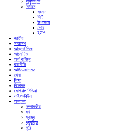
অনুসন্ধান
নির্বাচন
সংসদ
সিটি
উপজেলা
পৌর
ইউপি
জাতীয়
সারাদেশ
আন্তর্জাতিক
আলোচিত
অর্থ-বাণিজ্য
রাজনীতি
আইন-আদালত
খেলা
শিক্ষা
বিনোদন
সোশ্যাল মিডিয়া
লাইফস্টাইল
অন্যান্য
সম্পাদকীয়
ধর্ম
স্বাস্থ্য
প্রযুক্তি
কৃষি