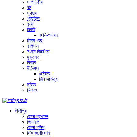
সম্পাদকীয়
ধর্ম
স্বাস্থ্য
প্রযুক্তি
কৃষি
চাকরি
বদলি-পদায়ন
ভিন্ন খবর
রাশিফল
সংবাদ বিজ্ঞপ্তি
মুক্তমত
ফিচার
ইতিহাস
ঐতিহ্য
শিল্প-সাহিত্য
ছবিঘর
ভিডিও
গাজীপুর
জেলা প্রশাসন
জিএমপি
জেলা পুলিশ
সিটি কর্পোরেশন