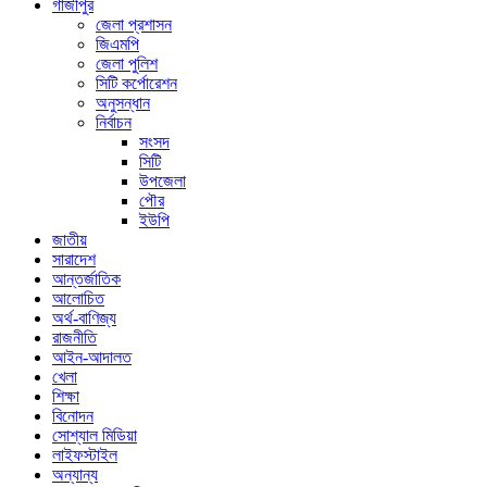
গাজীপুর
জেলা প্রশাসন
জিএমপি
জেলা পুলিশ
সিটি কর্পোরেশন
অনুসন্ধান
নির্বাচন
সংসদ
সিটি
উপজেলা
পৌর
ইউপি
জাতীয়
সারাদেশ
আন্তর্জাতিক
আলোচিত
অর্থ-বাণিজ্য
রাজনীতি
আইন-আদালত
খেলা
শিক্ষা
বিনোদন
সোশ্যাল মিডিয়া
লাইফস্টাইল
অন্যান্য