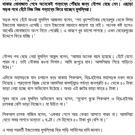
থাকায় মোনাজাত শেষে অনেকেই গন্তব্যে পৌঁছার জন্য নৌপথ বেছে নেন। এছাড়া
সড়ক পথে হেঁটে নিজ নিজ গন্তব্যে ফিরে যাচ্ছেন মুসল্লিরা।
সড়ক পথে হেঁটে যাওয়া মুসল্লি আজমত বলেন, ‘গত বৃহস্পতিবার মেহেরপুর থেকে বিশ্ব
ইজতেমা ময়দানে এসেছি। তবে ইজতেমা ময়দানে জায়গা হয় নাই। অনেক কষ্ট হলেও
আখেরি মোনাজাতে অংশ নিতে পেরেছি। এ কারণে খুব ভালো লাগছে। এখন মেহেরপুরের
উদ্দেশে ফিরে যাচ্ছি।’
নৌপথ পথ বেছে নেয়া মুসল্লি আকন্দ বলেন, ‘আমার অনেক বয়স হয়েছে। হেঁটে যেতে
পারব না। তাই নৌকায় রওনা দিলাম। আমি রংপুরে যাব। আশুলিয়ায় গিয়ে গাড়িতে
উঠব।’
এদিকে মহাসড়কে যান চলাচল বন্ধ থাকায় পিকআপ, থ্রি-হুইলার মহাসড়ক দখল করে
নিয়েছে। প্রত্যাশা ব্রিজ থেকে আশুলিয়া বাসস্ট্যান্ড পর্যন্ত জনপ্রতি ৪০ থেকে ৫০ টাকা
ভাড়া নেয়া হচ্ছে বলে অভিযোগ উঠেছে। অথচ এই রুটের ভাড়া মাত্র ৫ টাকা।
সুমন নামে এক মুসল্লি অভিযোগ করে বলেন, ‘সুযোগ বুঝে পিকআপ ও থ্রি-হুইলার
চালকরা বেশি ভাড়া নিচ্ছেন। যা উচিত না।’
পিকআপ চালক নাজিম বলেন, ‘একবার গেলে আর ফেরত আসতে পারব না। আশুলিয়া
যেতে সময় লাগবে অন্তত ২ ঘণ্টা। সে হিসেবে ৫০ টাকা খুব বেশি না।’
এ সময় পরবর্তী ইজতেমায় মুসল্লিরা ফ্রি গাড়ি সার্ভিসের দাবি জানান।