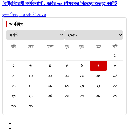
‘রাষ্ট্রবিরোধী কার্যকলাপ’: জবির ৬৮ শিক্ষকের বিরুদ্ধে তদন্ত কমিটি
বৃহস্পতিবার, ০৬ আগস্ট ২০২৬
আর্কাইভ
রবি
সোম
মঙ্গল
বুধ
বৃহঃ
শুক্র
শনি
১
২
৩
৪
৫
৬
৭
৮
৯
১০
১১
১২
১৩
১৪
১৫
১৬
১৭
১৮
১৯
২০
২১
২২
২৩
২৪
২৫
২৬
২৭
২৮
২৯
৩০
৩১