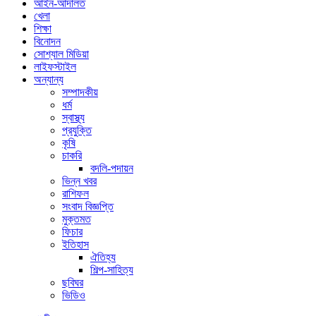
আইন-আদালত
খেলা
শিক্ষা
বিনোদন
সোশ্যাল মিডিয়া
লাইফস্টাইল
অন্যান্য
সম্পাদকীয়
ধর্ম
স্বাস্থ্য
প্রযুক্তি
কৃষি
চাকরি
বদলি-পদায়ন
ভিন্ন খবর
রাশিফল
সংবাদ বিজ্ঞপ্তি
মুক্তমত
ফিচার
ইতিহাস
ঐতিহ্য
শিল্প-সাহিত্য
ছবিঘর
ভিডিও