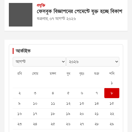
প্রযুক্তি
ফেসবুক বিজ্ঞাপনের পেমেন্টে যুক্ত হচ্ছে বিকাশ
শুক্রবার, ০৭ আগস্ট ২০২৬
আর্কাইভ
রবি
সোম
মঙ্গল
বুধ
বৃহঃ
শুক্র
শনি
১
২
৩
৪
৫
৬
৭
৮
৯
১০
১১
১২
১৩
১৪
১৫
১৬
১৭
১৮
১৯
২০
২১
২২
২৩
২৪
২৫
২৬
২৭
২৮
২৯