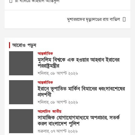
চা বা‌নি‌য়ে ভাইরাল আ‌তিকুল
navigation
মুশাররফের মৃত্যুদণ্ডের রায় বাতিল
আরোও পড়ুন
আন্তর্জাতিক
মুসলিম বিশ্বকে এক হওয়ার আহ্বান ইরানের
পররাষ্ট্রমন্ত্রীর
শনিবার, ০৮ আগস্ট ২০২৬
আন্তর্জাতিক
ইরানে ভূপাতিত মার্কিন বিমানের ধ্বংসাবশেষের
প্রদর্শনী
শনিবার, ০৮ আগস্ট ২০২৬
আলোচিত
জাতীয়
সামাজিক যোগাযোগমাধ্যমে অপপ্রচার, সতর্ক
করল বাংলাদেশ পুলিশ
শুক্রবার, ০৭ আগস্ট ২০২৬