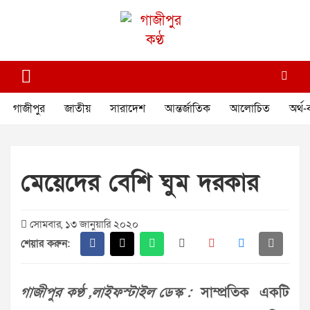
Skip
to
content
গাজীপুর কণ্ঠ
গণমানুষের কণ্ঠ
গাজীপুর
জাতীয়
সারাদেশ
আন্তর্জাতিক
আলোচিত
অর্থ-
মেয়েদের বেশি ঘুম দরকার
সোমবার, ১৩ জানুয়ারি ২০২০
শেয়ার করুন:
গাজীপুর কণ্ঠ ,লাইফস্টাইল ডেস্ক :
সাম্প্রতিক একটি