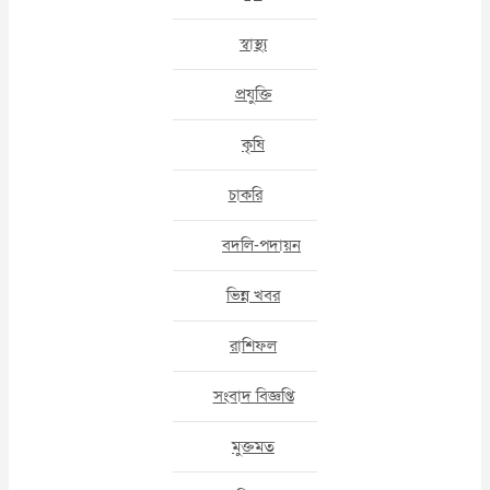
স্বাস্থ্য
প্রযুক্তি
কৃষি
চাকরি
বদলি-পদায়ন
ভিন্ন খবর
রাশিফল
সংবাদ বিজ্ঞপ্তি
মুক্তমত