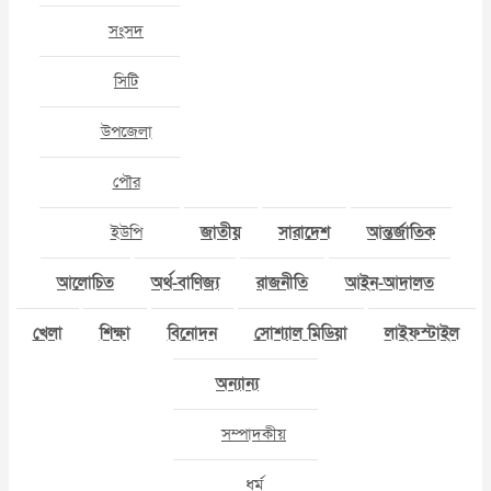
সংসদ
সিটি
উপজেলা
পৌর
ইউপি
জাতীয়
সারাদেশ
আন্তর্জাতিক
আলোচিত
অর্থ-বাণিজ্য
রাজনীতি
আইন-আদালত
খেলা
শিক্ষা
বিনোদন
সোশ্যাল মিডিয়া
লাইফস্টাইল
অন্যান্য
সম্পাদকীয়
ধর্ম