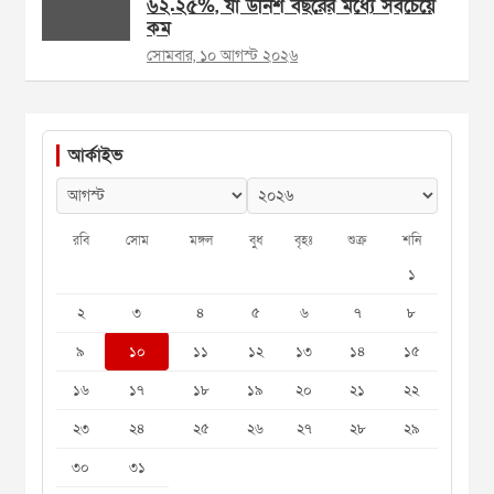
৬২.২৫%, যা উনিশ বছরের মধ্যে সবচেয়ে
কম
সোমবার, ১০ আগস্ট ২০২৬
আর্কাইভ
রবি
সোম
মঙ্গল
বুধ
বৃহঃ
শুক্র
শনি
১
২
৩
৪
৫
৬
৭
৮
৯
১০
১১
১২
১৩
১৪
১৫
১৬
১৭
১৮
১৯
২০
২১
২২
২৩
২৪
২৫
২৬
২৭
২৮
২৯
৩০
৩১