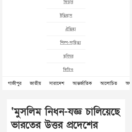
ফিচার
ইতিহাস
ঐতিহ্য
শিল্প-সাহিত্য
ছবিঘর
ভিডিও
গাজীপুর
জাতীয়
সারাদেশ
আন্তর্জাতিক
আলোচিত
অর্থ
‘মুসলিম নিধন-যজ্ঞ চালিয়েছে
ভারতের উত্তর প্রদেশের