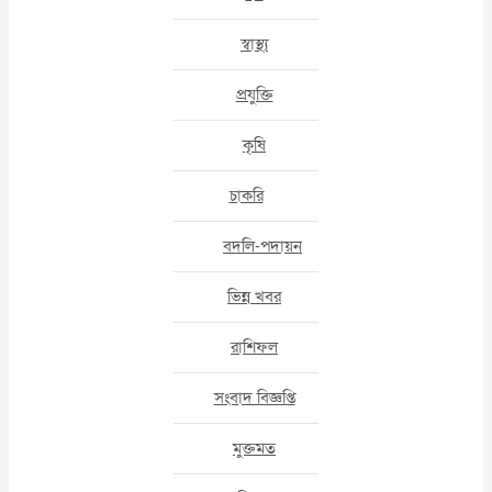
স্বাস্থ্য
প্রযুক্তি
কৃষি
চাকরি
বদলি-পদায়ন
ভিন্ন খবর
রাশিফল
সংবাদ বিজ্ঞপ্তি
মুক্তমত