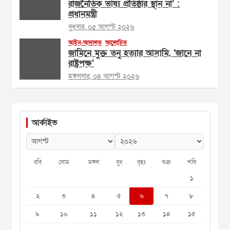
রাজনৈতিক ভাষ্য প্রতিষ্ঠার স্থান না’ :
প্রধানমন্ত্রী
বুধবার, ০৫ আগস্ট ২০২৬
আইন-আদালত
আলোচিত
জামিনে মুক্ত তনু হত্যার আসামি, ‘জানে না
রাষ্ট্রপক্ষ’
মঙ্গলবার, ০৪ আগস্ট ২০২৬
আর্কাইভ
রবি
সোম
মঙ্গল
বুধ
বৃহঃ
শুক্র
শনি
১
২
৩
৪
৫
৬
৭
৮
৯
১০
১১
১২
১৩
১৪
১৫