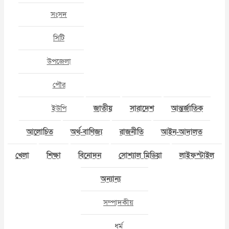
সংসদ
সিটি
উপজেলা
পৌর
ইউপি
জাতীয়
সারাদেশ
আন্তর্জাতিক
আলোচিত
অর্থ-বাণিজ্য
রাজনীতি
আইন-আদালত
খেলা
শিক্ষা
বিনোদন
সোশ্যাল মিডিয়া
লাইফস্টাইল
অন্যান্য
সম্পাদকীয়
ধর্ম