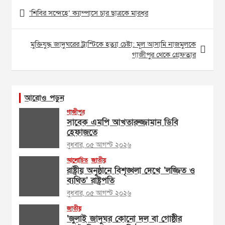
Post
‘শিবির সন্দেহে’ ক্যাম্পাসে চার ছাত্রকে মারধর
navigation
মুক্তিযুদ্ধ জাদুঘরের ট্রাস্টিকে হত্যা চেষ্টা: মূল আসামি নাজমুলকে
গাজীপুর থেকে গ্রেফতার
আরোও পড়ুন
গাজীপুর
সাবেক এমপি আখতারুজ্জামান ডিবি
হেফাজতে
বুধবার, ০৫ আগস্ট ২০২৬
আলোচিত
জাতীয়
রাষ্ট্রীয় অনুষ্ঠানে বিশৃঙ্খলা দেখে ‘লজ্জিত ও
ব্যথিত’ রাষ্ট্রপতি
বুধবার, ০৫ আগস্ট ২০২৬
জাতীয়
‘জুলাই জাদুঘর কোনো দল বা গোষ্ঠীর