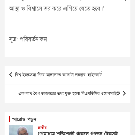
আস্থা ও বিশ্বাসে ভর করে এগিয়ে যেতে হবে।’
সূত্র: পরিবর্তন.কম
Post
বিশ্ব ইজতেমা নিয়ে আদালতে আসাটা লজ্জার: হাইকোর্ট
navigation
এক লাখ বৈধ ডাক্তারের তথ্য যুক্ত হলো বিএমডিসির ওয়েবসাইটে
আরোও পড়ুন
জাতীয়
গণমাধ্যম শক্তিশালী থাকলে গণতন্ত্র টেকসই