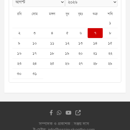
রবি
সোম
মঙ্গল
বুধ
বৃহঃ
শুক্র
শনি
১
২
৩
৪
৫
৬
৭
৮
৯
১০
১১
১২
১৩
১৪
১৫
১৬
১৭
১৮
১৯
২০
২১
২২
২৩
২৪
২৫
২৬
২৭
২৮
২৯
৩০
৩১
সম্পাদক ও প্রকাশক : সঞ্জয় দাস
ই-মেইল: info@gazipurkontho.com