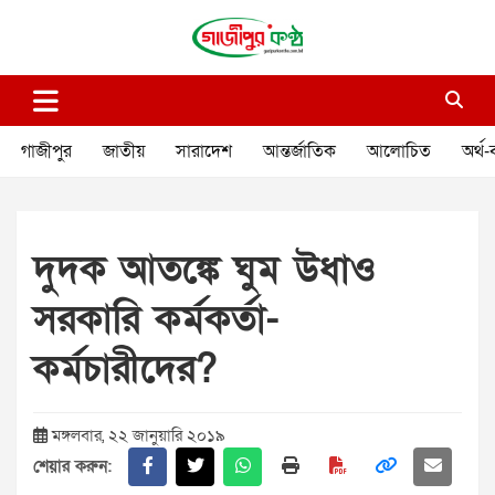
Skip
to
content
গাজীপুর কণ্ঠ
গণমানুষের কণ্ঠ
গাজীপুর
জাতীয়
সারাদেশ
আন্তর্জাতিক
আলোচিত
অর্থ-
দুদক আতঙ্কে ঘুম উধাও
সরকারি কর্মকর্তা-
কর্মচারীদের?
মঙ্গলবার, ২২ জানুয়ারি ২০১৯
শেয়ার করুন: