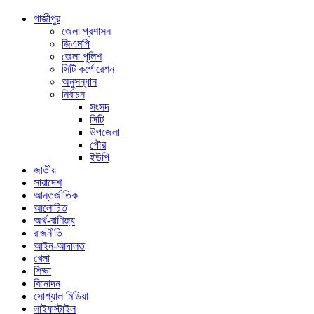
গাজীপুর
জেলা প্রশাসন
জিএমপি
জেলা পুলিশ
সিটি কর্পোরেশন
অনুসন্ধান
নির্বাচন
সংসদ
সিটি
উপজেলা
পৌর
ইউপি
জাতীয়
সারাদেশ
আন্তর্জাতিক
আলোচিত
অর্থ-বাণিজ্য
রাজনীতি
আইন-আদালত
খেলা
শিক্ষা
বিনোদন
সোশ্যাল মিডিয়া
লাইফস্টাইল