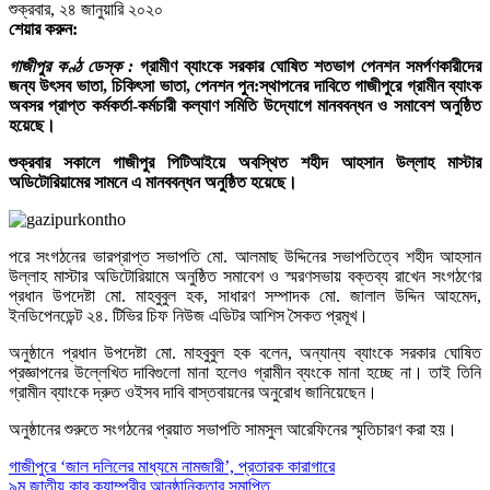
শুক্রবার, ২৪ জানুয়ারি ২০২০
শেয়ার করুন:
গাজীপুর কণ্ঠ ডেস্ক :
গ্রামীণ ব্যাংকে সরকার ঘোষিত শতভাগ পেনশন সমর্পণকারীদের
জন্য উৎসব ভাতা, চিকিৎসা ভাতা, পেনশন পুন:স্থাপনের দাবিতে গাজীপুরে গ্রামীন ব্যাংক
অবসর প্রাপ্ত কর্মকর্তা-কর্মচারী কল্যাণ সমিতি উদ্যোগে মানববন্ধন ও সমাবেশ অনুষ্ঠিত
হয়েছে।
শুক্রবার সকালে গাজীপুর পিটিআইয়ে অবস্থিত শহীদ আহসান উল্লাহ মাস্টার
অডিটোরিয়ামের সামনে এ মানববন্ধন অনুষ্ঠিত হয়েছে।
পরে সংগঠনের ভারপ্রাপ্ত সভাপতি মো. আলমাছ উদ্দিনের সভাপতিত্বে শহীদ আহসান
উল্লাহ মাস্টার অডিটোরিয়ামে অনুষ্ঠিত সমাবেশ ও স্মরণসভায় বক্তব্য রাখেন সংগঠণের
প্রধান উপদেষ্টা মো. মাহবুবুল হক, সাধারণ সম্পাদক মো. জালাল উদ্দিন আহমেদ,
ইনডিপেনডেন্ট ২৪. টিভির চিফ নিউজ এডিটর আশিস সৈকত প্রমূখ।
অনুষ্ঠানে প্রধান উপদেষ্টা মো. মাহবুবুল হক বলেন, অন্যান্য ব্যাংকে সরকার ঘোষিত
প্রজ্ঞাপনের উল্লেখিত দাবিগুলো মানা হলেও গ্রামীন ব্যংকে মানা হচ্ছে না। তাই তিনি
গ্রামীন ব্যাংকে দ্রুত ওইসব দাবি বাস্তবায়নের অনুরোধ জানিয়েছেন।
অনুষ্ঠানের শুরুতে সংগঠনের প্রয়াত সভাপতি সামসুল আরেফিনের স্মৃতিচারণ করা হয়।
Post
গাজীপুরে ‘জাল দলিলের মাধ্যমে নামজারী’, প্রতারক কারাগারে
৯ম জাতীয় কাব ক্যাম্পুরীর আনুষ্ঠানিকতার সমাপ্তি