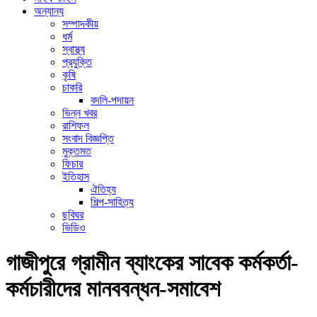
অন্যান্য
সম্পাদকীয়
ধর্ম
স্বাস্থ্য
প্রযুক্তি
কৃষি
চাকরি
বদলি-পদায়ন
ভিন্ন খবর
রাশিফল
সংবাদ বিজ্ঞপ্তি
মুক্তমত
ফিচার
ইতিহাস
ঐতিহ্য
শিল্প-সাহিত্য
ছবিঘর
ভিডিও
গাজীপুরে গ্রামীন ব্যাংকের সাবেক কর্মকর্তা-
কর্মচারীদের মানববন্ধন-সমাবেশ