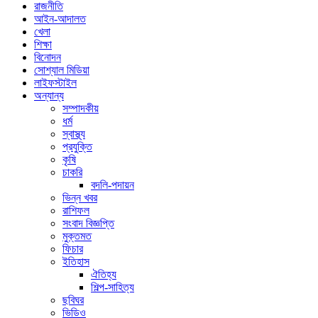
রাজনীতি
আইন-আদালত
খেলা
শিক্ষা
বিনোদন
সোশ্যাল মিডিয়া
লাইফস্টাইল
অন্যান্য
সম্পাদকীয়
ধর্ম
স্বাস্থ্য
প্রযুক্তি
কৃষি
চাকরি
বদলি-পদায়ন
ভিন্ন খবর
রাশিফল
সংবাদ বিজ্ঞপ্তি
মুক্তমত
ফিচার
ইতিহাস
ঐতিহ্য
শিল্প-সাহিত্য
ছবিঘর
ভিডিও