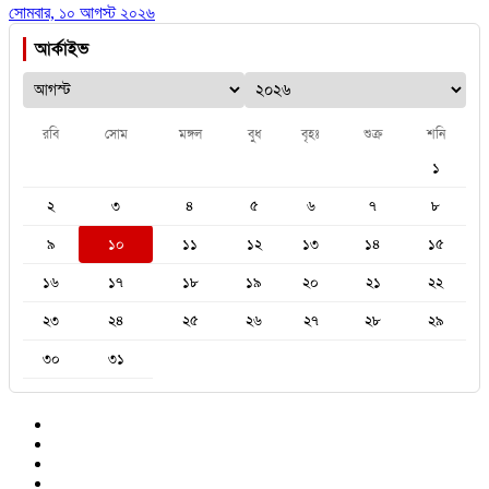
সোমবার, ১০ আগস্ট ২০২৬
আর্কাইভ
রবি
সোম
মঙ্গল
বুধ
বৃহঃ
শুক্র
শনি
১
২
৩
৪
৫
৬
৭
৮
৯
১০
১১
১২
১৩
১৪
১৫
১৬
১৭
১৮
১৯
২০
২১
২২
২৩
২৪
২৫
২৬
২৭
২৮
২৯
৩০
৩১