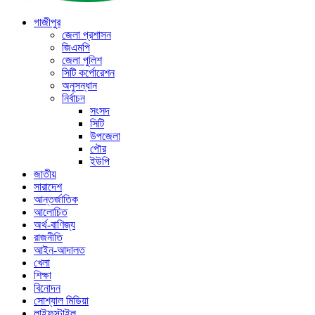
গাজীপুর
জেলা প্রশাসন
জিএমপি
জেলা পুলিশ
সিটি কর্পোরেশন
অনুসন্ধান
নির্বাচন
সংসদ
সিটি
উপজেলা
পৌর
ইউপি
জাতীয়
সারাদেশ
আন্তর্জাতিক
আলোচিত
অর্থ-বাণিজ্য
রাজনীতি
আইন-আদালত
খেলা
শিক্ষা
বিনোদন
সোশ্যাল মিডিয়া
লাইফস্টাইল