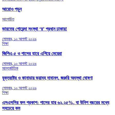
navigation
আরোও পড়ুন
আলোচিত
ভারতের গোয়েন্দা সংস্থা ‘র’ প্রধান ঢাকায়!
সোমবার, ১০ আগস্ট ২০২৬
শিক্ষা
জিপিএ-৫ ও পাসের হারে এগিয়ে মেয়েরা
সোমবার, ১০ আগস্ট ২০২৬
আন্তর্জাতিক
যুক্তরাষ্ট্র ও কানাডায় ভয়াবহ দাবানল, জরুরি অবস্থা ঘোষণা
সোমবার, ১০ আগস্ট ২০২৬
শিক্ষা
এসএসসির ফল প্রকাশ: পাসের হার ৬২.২৫%, যা উনিশ বছরের মধ্যে
সবচেয়ে কম