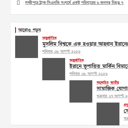
navigation
লক্ষ্মীপুরে ট্রাক-সিএনজি সংঘর্ষে একই পরিবারের ৬ জনসহ নিহত ৭
আরোও পড়ুন
আন্তর্জাতিক
মুসলিম বিশ্বকে এক হওয়ার আহ্বান ইরানের পরর
শনিবার, ০৮ আগস্ট ২০২৬
আন্তর্জাতিক
ইরানে ভূপাতিত মার্কিন বিমান
শনিবার, ০৮ আগস্ট ২০২৬
আলোচিত
জাতীয়
সামাজিক যোগায
শুক্রবার, ০৭ আগস্ট 
প্রয
ফে
শু