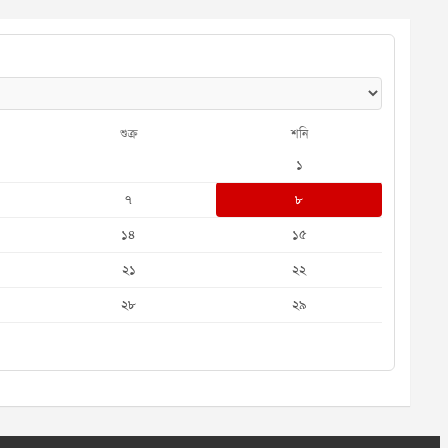
শুক্র
শনি
১
৭
৮
১৪
১৫
২১
২২
২৮
২৯