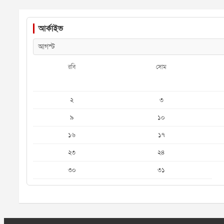
আর্কাইভ
রবি
সোম
২
৩
৯
১০
১৬
১৭
২৩
২৪
৩০
৩১