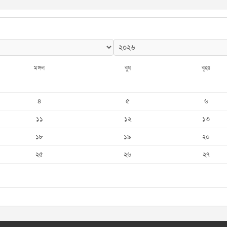
মঙ্গল
বুধ
বৃহঃ
৪
৫
৬
১১
১২
১৩
১৮
১৯
২০
২৫
২৬
২৭