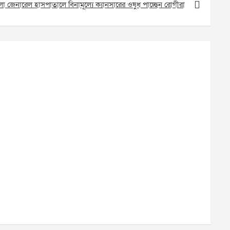
োলা জেনারেল হাসপাতালে বিনামূল্যে ক্যানসারের ওষুধ পাচ্ছেন রোগীরা