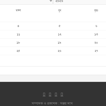
মঙ্গল
বুধ
বৃহঃ
৪
৫
৬
১১
১২
১৩
১৮
১৯
২০
২৫
২৬
২৭
সম্পাদক ও প্রকাশক : সঞ্জয় দাস