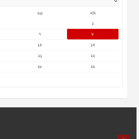
শুক্র
শনি
১
৭
৮
১৪
১৫
২১
২২
২৮
২৯