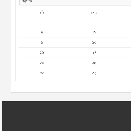
রবি
সোম
২
৩
৯
১০
১৬
১৭
২৩
২৪
৩০
৩১