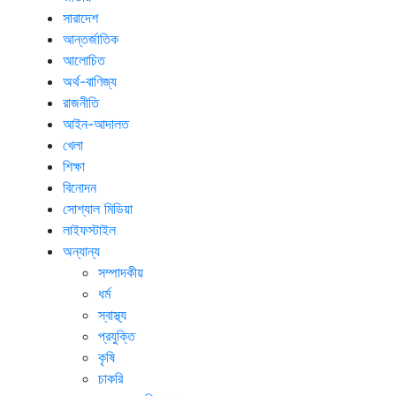
সারাদেশ
আন্তর্জাতিক
আলোচিত
অর্থ-বাণিজ্য
রাজনীতি
আইন-আদালত
খেলা
শিক্ষা
বিনোদন
সোশ্যাল মিডিয়া
লাইফস্টাইল
অন্যান্য
সম্পাদকীয়
ধর্ম
স্বাস্থ্য
প্রযুক্তি
কৃষি
চাকরি