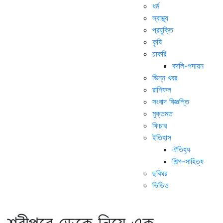
ধর্ম
স্বাস্থ্য
প্রযুক্তি
কৃষি
চাকরি
বদলি-পদায়ন
ভিন্ন খবর
রাশিফল
সংবাদ বিজ্ঞপ্তি
মুক্তমত
ফিচার
ইতিহাস
ঐতিহ্য
শিল্প-সাহিত্য
ছবিঘর
ভিডিও
শ্রীপুরে ডেকে নিয়ে এক