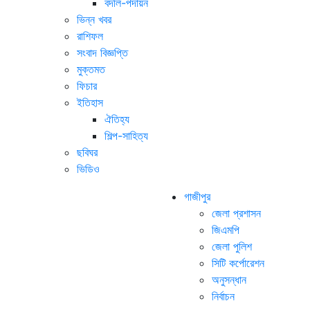
বদলি-পদায়ন
ভিন্ন খবর
রাশিফল
সংবাদ বিজ্ঞপ্তি
মুক্তমত
ফিচার
ইতিহাস
ঐতিহ্য
শিল্প-সাহিত্য
ছবিঘর
ভিডিও
গাজীপুর
জেলা প্রশাসন
জিএমপি
জেলা পুলিশ
সিটি কর্পোরেশন
অনুসন্ধান
নির্বাচন