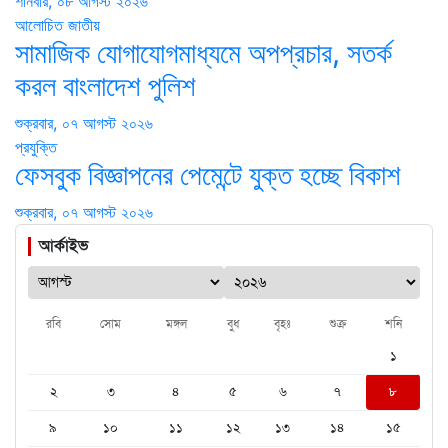
শনিবার, ০৮ আগস্ট ২০২৬
আলোচিত
জাতীয়
সামাজিক যোগাযোগমাধ্যমে অপপ্রচার, সতর্ক
করল বাংলাদেশ পুলিশ
শুক্রবার, ০৭ আগস্ট ২০২৬
প্রযুক্তি
ফেসবুক বিজ্ঞাপনের পেমেন্টে যুক্ত হচ্ছে বিকাশ
শুক্রবার, ০৭ আগস্ট ২০২৬
আর্কাইভ
রবি
সোম
মঙ্গল
বুধ
বৃহঃ
শুক্র
শনি
১
২
৩
৪
৫
৬
৭
৮
৯
১০
১১
১২
১৩
১৪
১৫