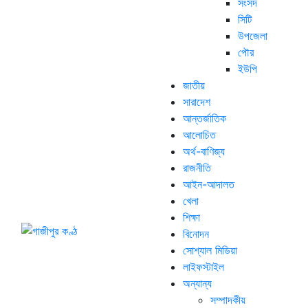
সংসদ
সিটি
উপজেলা
পৌর
ইউপি
জাতীয়
সারাদেশ
আন্তর্জাতিক
আলোচিত
অর্থ-বাণিজ্য
রাজনীতি
আইন-আদালত
খেলা
শিক্ষা
বিনোদন
সোশ্যাল মিডিয়া
লাইফস্টাইল
অন্যান্য
সম্পাদকীয়