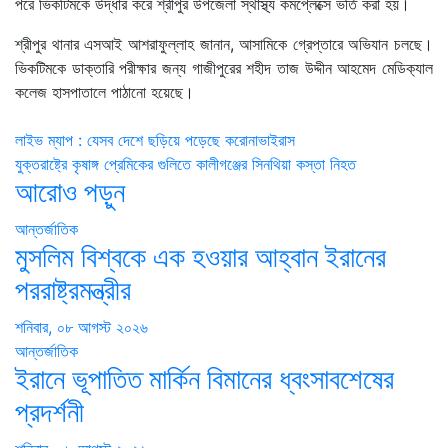
পরে ভিকটিমকে উদ্ধার করে শ্রীপুর উপজেলা স্থাস্থ্য কমপ্লেক্সে ভর্তি করা হয়।
শ্রীপুর থানার এসআই আশরাফুল্লাহ জানান, আসামিকে গ্রেপ্তারে অভিযান চলছে।
ভিকটিমকে ডাক্তারি পরীক্ষার জন্য গাজীপুরের শহীদ তাজ উদ্দীন আহমেদ মেডি‌ক‌্যাল
কলেজ হাসপাতালে পাঠানো হয়েছে।
Post
লাইভ ম্যাপ : যেসব দেশে ছড়িয়ে পড়েছে করোনাভাইরাস
যুক্তরাষ্ট্রে কৃষাঙ্গ প্রেমিকের গুলিতে কালীগঞ্জের সিনথিয়া কস্তা নিহত
navigation
আরোও পড়ুন
আন্তর্জাতিক
মুসলিম বিশ্বকে এক হওয়ার আহ্বান ইরানের
পররাষ্ট্রমন্ত্রীর
শনিবার, ০৮ আগস্ট ২০২৬
আন্তর্জাতিক
ইরানে ভূপাতিত মার্কিন বিমানের ধ্বংসাবশেষের
প্রদর্শনী