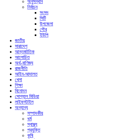
অনুসন্ধান
নির্বাচন
সংসদ
সিটি
উপজেলা
পৌর
ইউপি
জাতীয়
সারাদেশ
আন্তর্জাতিক
আলোচিত
অর্থ-বাণিজ্য
রাজনীতি
আইন-আদালত
খেলা
শিক্ষা
বিনোদন
সোশ্যাল মিডিয়া
লাইফস্টাইল
অন্যান্য
সম্পাদকীয়
ধর্ম
স্বাস্থ্য
প্রযুক্তি
কৃষি