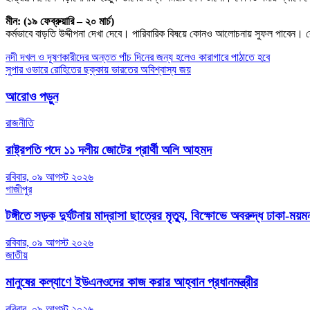
মীন: (১৯ ফেব্রুয়ারি – ২০ মার্চ)
কর্মভাবে বাড়তি উদ্দীপনা দেখা দেবে। পারিবারিক বিষয়ে কোনও আলোচনায় সুফল পাবেন। 
Post
নদী দখল ও দূষণকারীদের অন্তত পাঁচ দিনের জন্য হলেও কারাগারে পাঠাতে হবে
সুপার ওভারে রোহিতের ছক্কায় ভারতের অবিশ্বাস্য জয়
navigation
আরোও পড়ুন
রাজনীতি
রাষ্ট্রপতি পদে ১১ দলীয় জোটের প্রার্থী অলি আহমদ
রবিবার, ০৯ আগস্ট ২০২৬
গাজীপুর
টঙ্গীতে সড়ক দুর্ঘটনায় মাদ্রাসা ছাত্রের মৃত্যু, বিক্ষোভে অবরুদ্ধ ঢাকা-ম
রবিবার, ০৯ আগস্ট ২০২৬
জাতীয়
মানুষের কল্যাণে ইউএনওদের কাজ করার আহ্বান প্রধানমন্ত্রীর
রবিবার, ০৯ আগস্ট ২০২৬