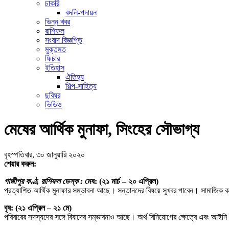
চাকরি
বদলি-পদায়ন
ভিন্ন খবর
রাশিফল
সংবাদ বিজ্ঞপ্তি
মুক্তমত
ফিচার
ইতিহাস
ঐতিহ্য
শিল্প-সাহিত্য
ছবিঘর
ভিডিও
মেষের আর্থিক মুনাফা, সিংহের সৌভাগ্য
বৃহস্পতিবার, ৩০ জানুয়ারি ২০২০
শেয়ার করুন:
গাজীপুর কণ্ঠ, রাশিফল ডেস্ক :
মেষ: (২১ মার্চ – ২০ এপ্রিল)
প্রত্যাশিত আর্থিক মুনাফার সম্ভাবনা আছে। সন্তানদের বিষয়ে সুখবর পাবেন। সামাজিক 
বৃষ: (২১ এপ্রিল – ২১ মে)
পরিবারের সদস্যদের সঙ্গে বিবাদের সম্ভাবনাও আছে। অর্থ বিনিয়োগের ক্ষেত্রে এবং আই