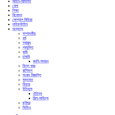
আইন-আদালত
খেলা
শিক্ষা
বিনোদন
সোশ্যাল মিডিয়া
লাইফস্টাইল
অন্যান্য
সম্পাদকীয়
ধর্ম
স্বাস্থ্য
প্রযুক্তি
কৃষি
চাকরি
বদলি-পদায়ন
ভিন্ন খবর
রাশিফল
সংবাদ বিজ্ঞপ্তি
মুক্তমত
ফিচার
ইতিহাস
ঐতিহ্য
শিল্প-সাহিত্য
ছবিঘর
ভিডিও