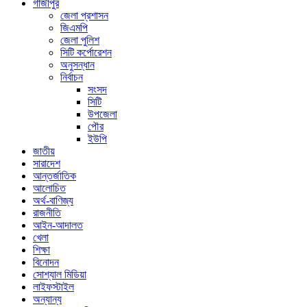
গাজীপুর
জেলা প্রশাসন
জিএমপি
জেলা পুলিশ
সিটি কর্পোরেশন
অনুসন্ধান
নির্বাচন
সংসদ
সিটি
উপজেলা
পৌর
ইউপি
জাতীয়
সারাদেশ
আন্তর্জাতিক
আলোচিত
অর্থ-বাণিজ্য
রাজনীতি
আইন-আদালত
খেলা
শিক্ষা
বিনোদন
সোশ্যাল মিডিয়া
লাইফস্টাইল
অন্যান্য