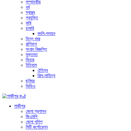
সম্পাদকীয়
ধর্ম
স্বাস্থ্য
প্রযুক্তি
কৃষি
চাকরি
বদলি-পদায়ন
ভিন্ন খবর
রাশিফল
সংবাদ বিজ্ঞপ্তি
মুক্তমত
ফিচার
ইতিহাস
ঐতিহ্য
শিল্প-সাহিত্য
ছবিঘর
ভিডিও
গাজীপুর
জেলা প্রশাসন
জিএমপি
জেলা পুলিশ
সিটি কর্পোরেশন