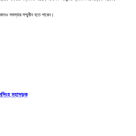
কোনও সমস্যার সম্মুখীন হতে পারেন।
য়মনসিংহ মহাসড়ক