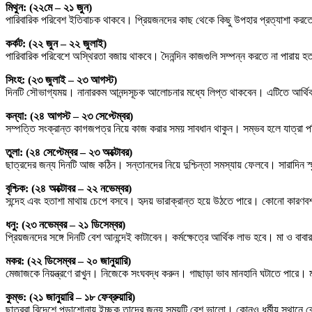
মিথুন: (২২মে – ২১ জুন)
পারিবারিক পরিবেশ ইতিবাচক থাকবে। প্রিয়জনদের কাছ থেকে কিছু উপহার প্রত্যাশা করতে 
কর্কট: (২২ জুন – ২২ জুলাই)
পারিবারিক পরিবেশে অস্থিরতা বজায় থাকবে। দৈনন্দিন কাজগুলি সম্পন্ন করতে না পারায় 
সিংহ: (২৩ জুলাই – ২৩ আগস্ট)
দিনটি সৌভাগ্যময়। নানারকম আনন্দসূচক আলোচনার মধ্যে লিপ্ত থাকবেন। এটিতে আর্থিক 
কন্যা: (২৪ আগস্ট – ২৩ সেপ্টেম্বর)
সম্পত্তি সংক্রান্ত কাগজপত্র নিয়ে কাজ করার সময় সাবধান থাকুন। সম্ভব হলে যাত্রা প
তুলা: (২৪ সেপ্টেম্বর – ২৩ অক্টোবর)
ছাত্রদের জন্য দিনটি আজ কঠিন। সন্তানদের নিয়ে দুশ্চিন্তা সমস্যায় ফেলবে। সারাদিন 
বৃশ্চিক: (২৪ অক্টোবর – ২২ নভেম্বর)
সন্দেহ এবং হতাশা মাথায় চেপে বসবে। হৃদয় ভারাক্রান্ত হয়ে উঠতে পারে। কোনো কারণবশ
ধনু: (২৩ নভেম্বর – ২১ ডিসেম্বর)
প্রিয়জনদের সঙ্গে দিনটি বেশ আনন্দেই কাটাবেন। কর্মক্ষেত্রে আর্থিক লাভ হবে। মা ও 
মকর: (২২ ডিসেম্বর – ২০ জানুয়ারি)
মেজাজকে নিয়ন্ত্রণে রাখুন। নিজেকে সংঘবদ্ধ করুন। গাছাড়া ভাব মানহানি ঘটাতে পারে।
কুম্ভ: (২১ জানুয়ারি – ১৮ ফেব্রুয়ারি)
ছাত্ররা বিদেশে পড়াশোনায় ইচ্ছুক তাদের জন্য সময়টি বেশ ভালো। কোনও ধর্মীয় স্থানে ব