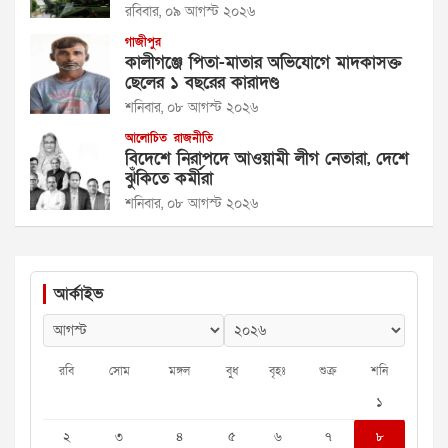
রবিবার, ০৯ আগস্ট ২০২৬
গাজীপুর
কালীগঞ্জে পিতা-মাতার অভিযোগে মাদকাসক্ত
ছেলের ১ বছরের কারাদণ্ড
শনিবার, ০৮ আগস্ট ২০২৬
আলোচিত
রাজনীতি
বিদেশে নিরাপদে আওয়ামী লীগ নেতারা, দেশে
ঝুঁকিতে কর্মীরা
শনিবার, ০৮ আগস্ট ২০২৬
আর্কাইভ
রবি
সোম
মঙ্গল
বুধ
বৃহঃ
শুক্র
শনি
১
২
৩
৪
৫
৬
৭
৮