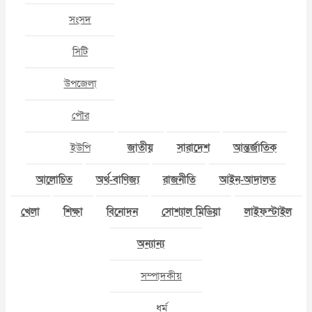
সংসদ
সিটি
উপজেলা
পৌর
ইউপি
জাতীয়
সারাদেশ
আন্তর্জাতিক
আলোচিত
অর্থ-বাণিজ্য
রাজনীতি
আইন-আদালত
খেলা
শিক্ষা
বিনোদন
সোশ্যাল মিডিয়া
লাইফস্টাইল
অন্যান্য
সম্পাদকীয়
ধর্ম