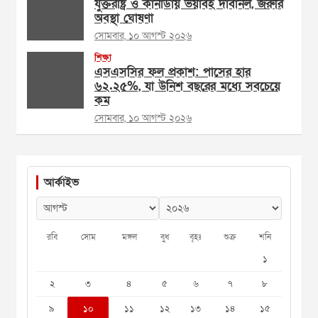
যুক্তরাষ্ট্র ও কানাডায় ভয়াবহ দাবানল, জরুরি
অবস্থা ঘোষণা
সোমবার, ১০ আগস্ট ২০২৬
শিক্ষা
এসএসসির ফল প্রকাশ: পাসের হার
৬২.২৫%, যা উনিশ বছরের মধ্যে সবচেয়ে
কম
সোমবার, ১০ আগস্ট ২০২৬
আর্কাইভ
রবি
সোম
মঙ্গল
বুধ
বৃহঃ
শুক্র
শনি
১
২
৩
৪
৫
৬
৭
৮
৯
১০
১১
১২
১৩
১৪
১৫