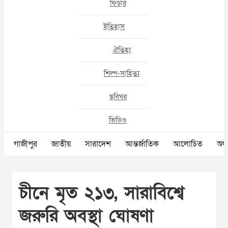
ফিচার
ইতিহাস
ঐতিহ্য
শিল্প-সাহিত্য
ছবিঘর
ভিডিও
গাজীপুর
জাতীয়
সারাদেশ
আন্তর্জাতিক
আলোচিত
অর্থ
চীনে মৃত ২১৩, সারাবিশ্বে
জরুরি অবস্থা ঘোষণা