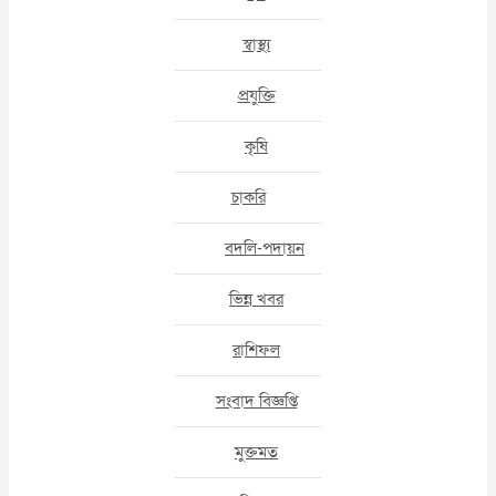
স্বাস্থ্য
প্রযুক্তি
কৃষি
চাকরি
বদলি-পদায়ন
ভিন্ন খবর
রাশিফল
সংবাদ বিজ্ঞপ্তি
মুক্তমত