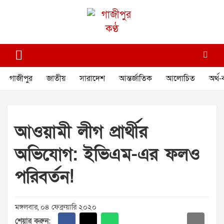
Skip
to
content
গাজীপুর কণ্ঠ
গণমানুষের কণ্ঠ
গাজীপুর
জাতীয়
সারাদেশ
আন্তর্জাতিক
আলোচিত
অর্থ-
আওয়ামী লীগ প্রার্থীর
অভিযোগ: ইভিএম-এর ফলও
পরিবর্তন!
মঙ্গলবার, ০৪ ফেব্রুয়ারি ২০২০
শেয়ার করুন: