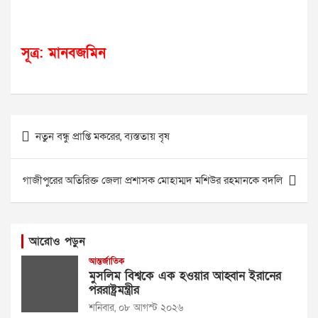
সূত্র: মানবজমিন
Post
নতুন বন্ধু প্রাপ্তি মকরের, ব্যস্ততায় বৃষ
navigation
গাজীপুরের অতিরিক্ত জেলা প্রশাসক মোহাম্মদ মশিউর রহমানকে বদলি
আরোও পড়ুন
আন্তর্জাতিক
মুসলিম বিশ্বকে এক হওয়ার আহ্বান ইরানের
পররাষ্ট্রমন্ত্রীর
শনিবার, ০৮ আগস্ট ২০২৬