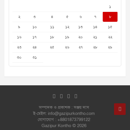
১
২
৩
৪
৫
৬
৭
৮
৯
১০
১১
১২
১৩
১৪
১৫
১৬
১৭
১৮
১৯
২০
২১
২২
২৩
২৪
২৫
২৬
২৭
২৮
২৯
৩০
৩১
সম্পাদক ও প্রকাশক : সঞ্জয় দাস
ই-মেইল: info@gazipurkontho.com
যোগাযোগ : +8801873799122
Gazipur Kontho © 2026