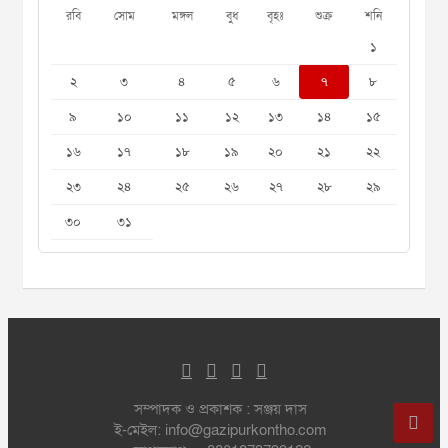
রবি
সোম
মঙ্গল
বুধ
বৃহঃ
শুক্র
শনি
১
২
৩
৪
৫
৬
৭
৮
৯
১০
১১
১২
১৩
১৪
১৫
১৬
১৭
১৮
১৯
২০
২১
২২
২৩
২৪
২৫
২৬
২৭
২৮
২৯
৩০
৩১
সম্পাদক ও প্রকাশক : সঞ্জয় দাস
ই-মেইল: info@gazipurkontho.com