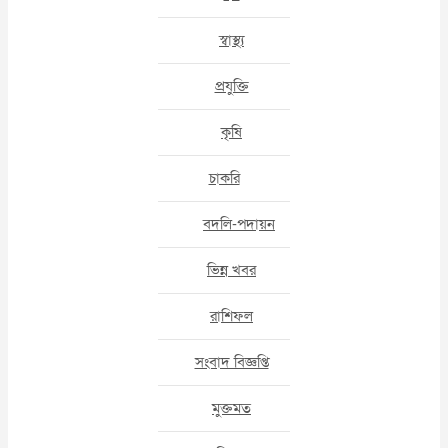
স্বাস্থ্য
প্রযুক্তি
কৃষি
চাকরি
বদলি-পদায়ন
ভিন্ন খবর
রাশিফল
সংবাদ বিজ্ঞপ্তি
মুক্তমত