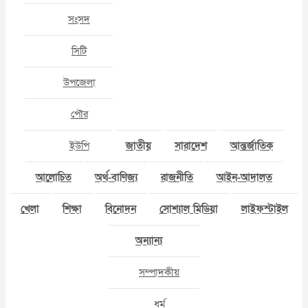
সংসদ
সিটি
উপজেলা
পৌর
ইউপি
জাতীয়
সারাদেশ
আন্তর্জাতিক
আলোচিত
অর্থ-বাণিজ্য
রাজনীতি
আইন-আদালত
খেলা
শিক্ষা
বিনোদন
সোশ্যাল মিডিয়া
লাইফস্টাইল
অন্যান্য
সম্পাদকীয়
ধর্ম