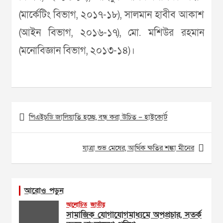
(মার্কেটিং বিভাগ, ২০১৭-১৮), সালমান হাবীব আকাশ
(আইন বিভাগ, ২০১৬-১৭), মো. মশিউর রহমান
(মনোবিজ্ঞান বিভাগ, ২০১৩-১৪)।
Post
পিএইচডি জালিয়াতি হচ্ছে, বন্ধ করা উচিত – হাইকোর্ট
navigation
যাত্রা শুভ মেষের, আর্থিক ক্ষতির শঙ্কা মীনের
আরোও পড়ুন
আলোচিত
জাতীয়
সামাজিক যোগাযোগমাধ্যমে অপপ্রচার, সতর্ক