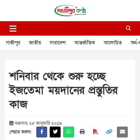
Skip
to
content
গাজীপুর কণ্ঠ
গণমানুষের কণ্ঠ
গাজীপুর
জাতীয়
সারাদেশ
আন্তর্জাতিক
আলোচিত
অর্থ-
শনিবার থেকে শুরু হচ্ছে
ইজতেমা ময়দানের প্রস্তুতির
কাজ
শুক্রবার, ২৫ জানুয়ারি ২০১৯
শেয়ার করুন: