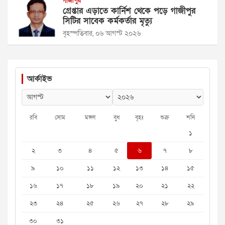
গাজীপুর
গ্রেপ্তার এড়াতে কার্নিশ থেকে পড়ে গাজীপুর
সিটির সাবেক কর্মকর্তার মৃত্যু
বৃহস্পতিবার, ০৬ আগস্ট ২০২৬
আর্কাইভ
রবি
সোম
মঙ্গল
বুধ
বৃহঃ
শুক্র
শনি
১
২
৩
৪
৫
৬
৭
৮
৯
১০
১১
১২
১৩
১৪
১৫
১৬
১৭
১৮
১৯
২০
২১
২২
২৩
২৪
২৫
২৬
২৭
২৮
২৯
৩০
৩১