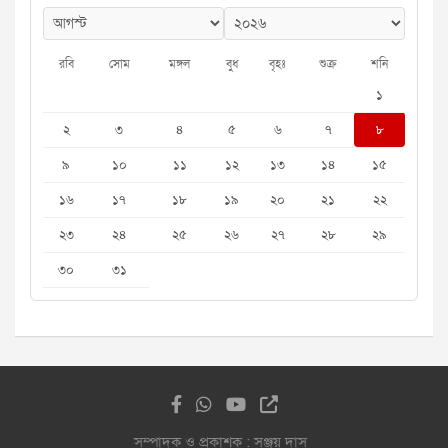
রবি
সোম
মঙ্গল
বুধ
বৃহঃ
শুক্র
শনি
১
২
৩
৪
৫
৬
৭
৮
৯
১০
১১
১২
১৩
১৪
১৫
১৬
১৭
১৮
১৯
২০
২১
২২
২৩
২৪
২৫
২৬
২৭
২৮
২৯
৩০
৩১
সম্পাদক ও প্রকাশক : সঞ্জয় দাস