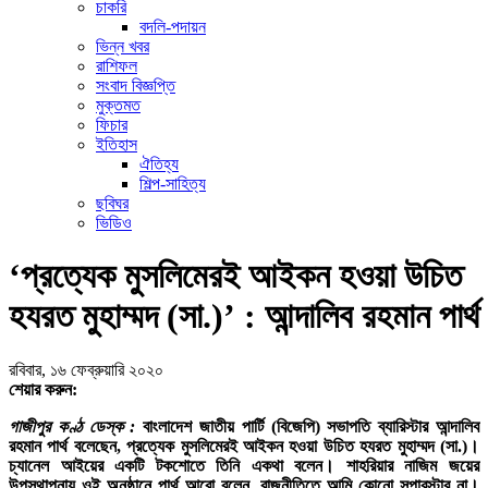
চাকরি
বদলি-পদায়ন
ভিন্ন খবর
রাশিফল
সংবাদ বিজ্ঞপ্তি
মুক্তমত
ফিচার
ইতিহাস
ঐতিহ্য
শিল্প-সাহিত্য
ছবিঘর
ভিডিও
‘প্রত্যেক মুসলিমেরই আইকন হওয়া উচিত
হযরত মুহাম্মদ (সা.)’ : আন্দালিব রহমান পার্থ
রবিবার, ১৬ ফেব্রুয়ারি ২০২০
শেয়ার করুন:
গাজীপুর কণ্ঠ ডেস্ক :
বাংলাদেশ জাতীয় পার্টি (বিজেপি) সভাপতি ব্যারিস্টার আন্দালিব
রহমান পার্থ বলেছেন, প্রত্যেক মুসলিমেরই আইকন হওয়া উচিত হযরত মুহাম্মদ (সা.)।
চ্যানেল আইয়ের একটি টকশোতে তিনি একথা বলেন। শাহরিয়ার নাজিম জয়ের
উপস্থাপনায় ওই অনুষ্ঠানে পার্থ আরো বলেন, রাজনীতিতে আমি কোনো সুপারস্টার না।