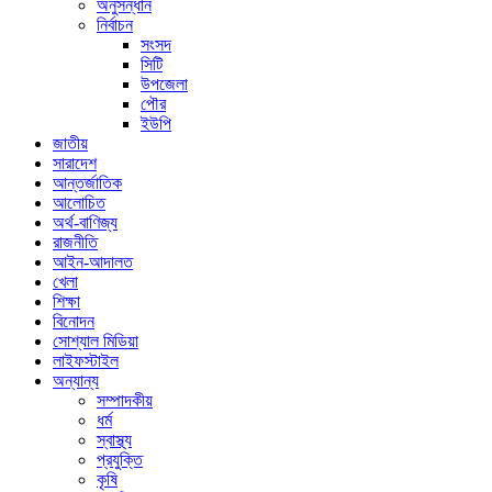
অনুসন্ধান
নির্বাচন
সংসদ
সিটি
উপজেলা
পৌর
ইউপি
জাতীয়
সারাদেশ
আন্তর্জাতিক
আলোচিত
অর্থ-বাণিজ্য
রাজনীতি
আইন-আদালত
খেলা
শিক্ষা
বিনোদন
সোশ্যাল মিডিয়া
লাইফস্টাইল
অন্যান্য
সম্পাদকীয়
ধর্ম
স্বাস্থ্য
প্রযুক্তি
কৃষি