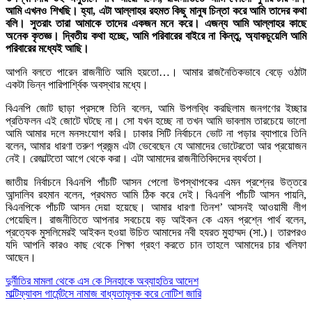
আমি এখনও শিখছি। হ্যা, এটা আল্লাহর রহমত কিছু মানুষ চিন্তা করে আমি তাদের কথা
বলি। সুতরাং তারা আমাকে তাদের একজন মনে করে। এজন্য আমি আল্লাহর কাছে
অনেক কৃতজ্ঞ। দ্বিতীয় কথা হচ্ছে, আমি পরিবারের বাইরে না কিন্তু, অ্যাকচুয়েলি আমি
পরিবারের মধ্যেই আছি।
আপনি বলতে পারেন রাজনীতি আমি হয়তো…। আমার রাজনৈতিকভাবে বেড়ে ওঠাটা
একটা ভিন্ন পারিপার্শ্বিক অবস্থার মধ্যে।
বিএনপি জোট ছাড়া প্রসঙ্গে তিনি বলেন, আমি উপলব্ধি করছিলাম জনগণের ইচ্ছার
প্রতিফলন এই জোটে ঘটছে না। সো যখন হচ্ছে না তখন আমি ভাবলাম তারচেয়ে ভালো
আমি আমার দলে মনসংযোগ করি। ঢাকার সিটি নির্বাচনে ভোট না পড়ার ব্যাপারে তিনি
বলেন, আমার ধারণা তরুণ প্রজন্ম এটা ভেবেছেন যে আমাদের ভোটেরতো আর প্রয়োজন
নেই। রেজাল্টতো আগে থেকে করা। এটা আমাদের রাজনীতিবিদদের ব্যর্থতা।
জাতীয় নির্বাচনে বিএনপি পাঁচটি আসন পেলো উপস্থাপকের এমন প্রশ্নের উত্তরে
আন্দালিব রহমান বলেন, প্রথমত আমি ঠিক করে দেই। বিএনপি পাঁচটি আসন পায়নি,
বিএনপিকে পাঁচটি আসন দেয়া হয়েছে। আমার ধারণা তিনশ’ আসনই আওয়ামী লীগ
পেয়েছিল। রাজনীতিতে আপনার সবচেয়ে বড় আইকন কে এমন প্রশ্নে পার্থ বলেন,
প্রত্যেক মুসলিমেরই আইকন হওয়া উচিত আমাদের নবী হযরত মুহাম্মদ (সা.)। তারপরও
যদি আপনি কারও কাছ থেকে শিক্ষা গ্রহণ করতে চান তাহলে আমাদের চার খলিফা
আছেন।
Post
দুর্নীতির মামলা থেকে এস কে সিনহাকে অব্যাহতির আদেশ
মাল্টিফ্যাবস গার্মেন্টসে নামাজ বাধ্যতামূলক করে নোটিশ জারি
navigation