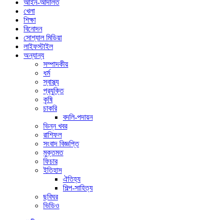
আইন-আদালত
খেলা
শিক্ষা
বিনোদন
সোশ্যাল মিডিয়া
লাইফস্টাইল
অন্যান্য
সম্পাদকীয়
ধর্ম
স্বাস্থ্য
প্রযুক্তি
কৃষি
চাকরি
বদলি-পদায়ন
ভিন্ন খবর
রাশিফল
সংবাদ বিজ্ঞপ্তি
মুক্তমত
ফিচার
ইতিহাস
ঐতিহ্য
শিল্প-সাহিত্য
ছবিঘর
ভিডিও