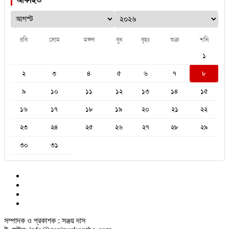
আর্কাইভ
রবি
সোম
মঙ্গল
বুধ
বৃহঃ
শুক্র
শনি
১
২
৩
৪
৫
৬
৭
৮
৯
১০
১১
১২
১৩
১৪
১৫
১৬
১৭
১৮
১৯
২০
২১
২২
২৩
২৪
২৫
২৬
২৭
২৮
২৯
৩০
৩১
সম্পাদক ও প্রকাশক : সঞ্জয় দাস