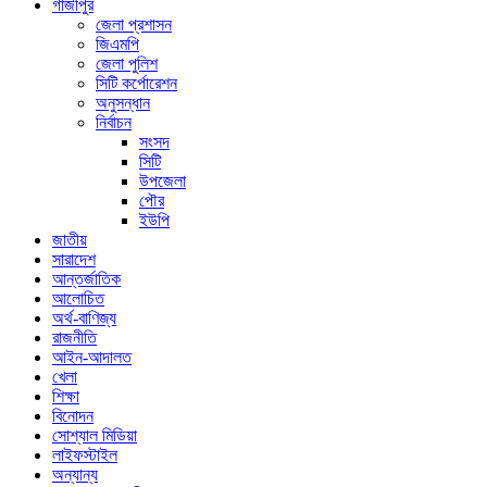
গাজীপুর
জেলা প্রশাসন
জিএমপি
জেলা পুলিশ
সিটি কর্পোরেশন
অনুসন্ধান
নির্বাচন
সংসদ
সিটি
উপজেলা
পৌর
ইউপি
জাতীয়
সারাদেশ
আন্তর্জাতিক
আলোচিত
অর্থ-বাণিজ্য
রাজনীতি
আইন-আদালত
খেলা
শিক্ষা
বিনোদন
সোশ্যাল মিডিয়া
লাইফস্টাইল
অন্যান্য