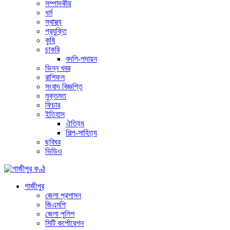
সম্পাদকীয়
ধর্ম
স্বাস্থ্য
প্রযুক্তি
কৃষি
চাকরি
বদলি-পদায়ন
ভিন্ন খবর
রাশিফল
সংবাদ বিজ্ঞপ্তি
মুক্তমত
ফিচার
ইতিহাস
ঐতিহ্য
শিল্প-সাহিত্য
ছবিঘর
ভিডিও
গাজীপুর
জেলা প্রশাসন
জিএমপি
জেলা পুলিশ
সিটি কর্পোরেশন