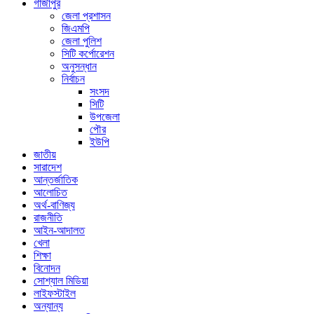
গাজীপুর
জেলা প্রশাসন
জিএমপি
জেলা পুলিশ
সিটি কর্পোরেশন
অনুসন্ধান
নির্বাচন
সংসদ
সিটি
উপজেলা
পৌর
ইউপি
জাতীয়
সারাদেশ
আন্তর্জাতিক
আলোচিত
অর্থ-বাণিজ্য
রাজনীতি
আইন-আদালত
খেলা
শিক্ষা
বিনোদন
সোশ্যাল মিডিয়া
লাইফস্টাইল
অন্যান্য