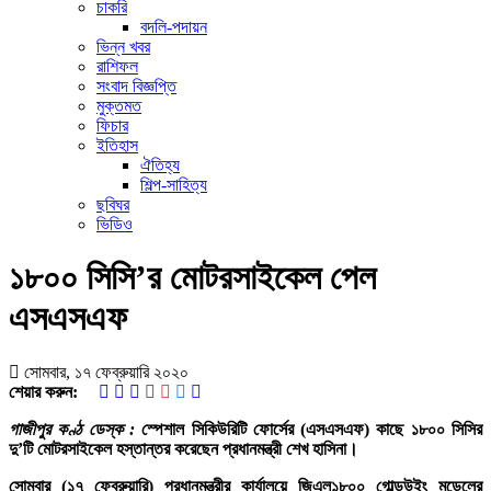
চাকরি
বদলি-পদায়ন
ভিন্ন খবর
রাশিফল
সংবাদ বিজ্ঞপ্তি
মুক্তমত
ফিচার
ইতিহাস
ঐতিহ্য
শিল্প-সাহিত্য
ছবিঘর
ভিডিও
১৮০০ সিসি’র মোটরসাইকেল পেল
এসএসএফ
সোমবার, ১৭ ফেব্রুয়ারি ২০২০
শেয়ার করুন:
গাজীপুর কণ্ঠ ডেস্ক :
স্পেশাল সিকিউরিটি ফোর্সের (এসএসএফ) কাছে ১৮০০ সিসির
দু’টি মোটরসাইকেল হস্তান্তর করেছেন প্রধানমন্ত্রী শেখ হাসিনা।
সোমবার (১৭ ফেব্রুয়ারি) প্রধানমন্ত্রীর কার্যালয়ে জিএল১৮০০ গোল্ডউইং মডেলের