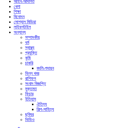
আইন-আদালত
খেলা
শিক্ষা
বিনোদন
সোশ্যাল মিডিয়া
লাইফস্টাইল
অন্যান্য
সম্পাদকীয়
ধর্ম
স্বাস্থ্য
প্রযুক্তি
কৃষি
চাকরি
বদলি-পদায়ন
ভিন্ন খবর
রাশিফল
সংবাদ বিজ্ঞপ্তি
মুক্তমত
ফিচার
ইতিহাস
ঐতিহ্য
শিল্প-সাহিত্য
ছবিঘর
ভিডিও