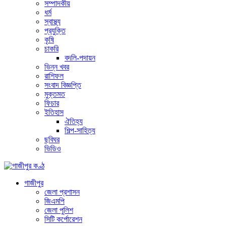
সম্পাদকীয়
ধর্ম
স্বাস্থ্য
প্রযুক্তি
কৃষি
চাকরি
বদলি-পদায়ন
ভিন্ন খবর
রাশিফল
সংবাদ বিজ্ঞপ্তি
মুক্তমত
ফিচার
ইতিহাস
ঐতিহ্য
শিল্প-সাহিত্য
ছবিঘর
ভিডিও
গাজীপুর
জেলা প্রশাসন
জিএমপি
জেলা পুলিশ
সিটি কর্পোরেশন