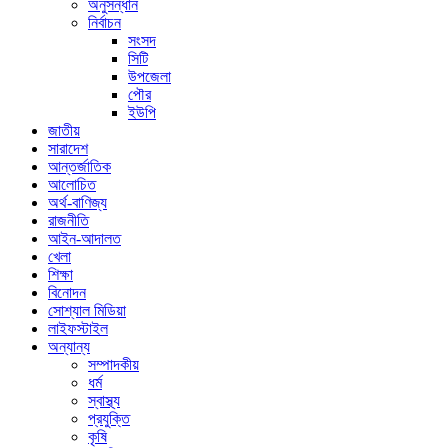
অনুসন্ধান
নির্বাচন
সংসদ
সিটি
উপজেলা
পৌর
ইউপি
জাতীয়
সারাদেশ
আন্তর্জাতিক
আলোচিত
অর্থ-বাণিজ্য
রাজনীতি
আইন-আদালত
খেলা
শিক্ষা
বিনোদন
সোশ্যাল মিডিয়া
লাইফস্টাইল
অন্যান্য
সম্পাদকীয়
ধর্ম
স্বাস্থ্য
প্রযুক্তি
কৃষি