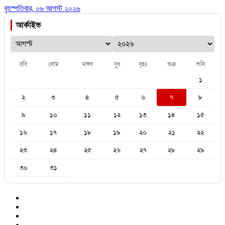
বৃহস্পতিবার, ০৬ আগস্ট ২০২৬
আর্কাইভ
রবি
সোম
মঙ্গল
বুধ
বৃহঃ
শুক্র
শনি
১
২
৩
৪
৫
৬
৭
৮
৯
১০
১১
১২
১৩
১৪
১৫
১৬
১৭
১৮
১৯
২০
২১
২২
২৩
২৪
২৫
২৬
২৭
২৮
২৯
৩০
৩১