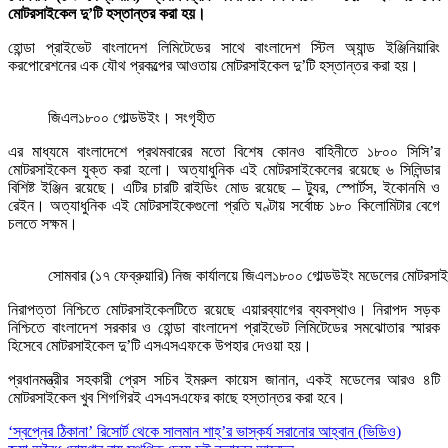
মোটরসাইকেল দু’টি হস্তান্তর করা হয়।
হোন্ডা প্রাইভেট বাংলাদেশ লিমিটেডের সাথে বাংলাদেশ স্টিল অ্যান্ড ইঞ্জিনিয়ারিং
করপোরেশনের এক যৌথ প্রকল্পের আওতায় মোটরসাইকেল দু’টি হস্তান্তর করা হয়।
জিএল১৮০০ গোল্ডউইং। সংগৃহীত
এর মাধ্যমে বাংলাদেশে প্রথমবারের মতো বিশেষ কোনও বাহিনীতে ১৮০০ সিসি’র
মোটরসাইকেল যুক্ত করা হলো। অত্যাধুনিক এই মোটরসাইকেলের রয়েছে ৬ সিলিন্ডার
বিশিষ্ট ইঞ্জিন রয়েছে। এটির চারটি রাইডিং মোড রয়েছে – ট্যুর, স্পোর্টস, ইকোনমি ও
রেইন। অত্যাধুনিক এই মোটরসাইকেগুলো প্রতি ঘণ্টায় সর্বোচ্চ ১৮০ কিলোমিটার বেগে
চলতে সক্ষম।
সোমবার (১৭ ফেব্রুয়ারি) নিজ কার্যালয়ে জিএল১৮০০ গোল্ডউইং মডেলের মোটরসাইকেল
নিরাপত্তা নিশ্চিতে মোটরসাইকেলটিতে রয়েছে এয়ারব্যাগের ব্যবস্থাও। নিরাপদ সড়ক
নিশ্চিতে বাংলাদেশ সরকার ও হোন্ডা বাংলাদেশ প্রাইভেট লিমিটেডের সমঝোতার স্মারক
হিসেবে মোটরসাইকেল দু’টি এসএসএফকে উপহার দেওয়া হয়।
প্রধানমন্ত্রীর সহকারী প্রেস সচিব ইমরুল কায়েস জানান, একই মডেলের আরও ৪টি
মোটরসাইকেল খুব শিগগিরই এসএসএফের কাছে হস্তান্তর করা হবে।
Post
‘স্বপ্নের ঠিকানা’ রিসোর্ট থেকে সালমান শাহ্’র ভাস্কর্য সরানোর আহ্বান (ভিডিও)