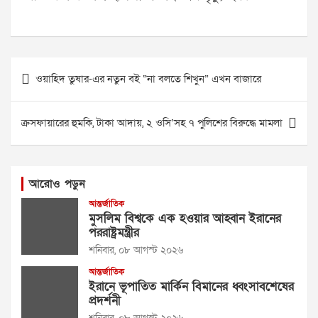
Post
ওয়াহিদ তুষার-এর নতুন বই “না বলতে শিখুন” এখন বাজারে
navigation
ক্রসফায়ারের হুমকি, টাকা আদায়, ২ ওসি’সহ ৭ পুলিশের বিরুদ্ধে মামলা
আরোও পড়ুন
আন্তর্জাতিক
মুসলিম বিশ্বকে এক হওয়ার আহ্বান ইরানের
পররাষ্ট্রমন্ত্রীর
শনিবার, ০৮ আগস্ট ২০২৬
আন্তর্জাতিক
ইরানে ভূপাতিত মার্কিন বিমানের ধ্বংসাবশেষের
প্রদর্শনী