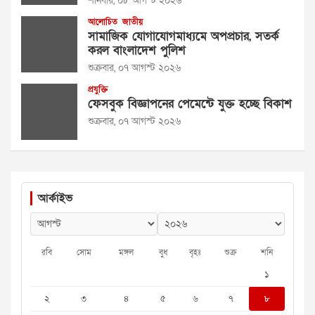
শনিবার, ০৮ আগস্ট ২০২৬
আলোচিত
জাতীয়
সামাজিক যোগাযোগমাধ্যমে অপপ্রচার, সতর্ক
করল বাংলাদেশ পুলিশ
শুক্রবার, ০৭ আগস্ট ২০২৬
প্রযুক্তি
ফেসবুক বিজ্ঞাপনের পেমেন্টে যুক্ত হচ্ছে বিকাশ
শুক্রবার, ০৭ আগস্ট ২০২৬
আর্কাইভ
রবি
সোম
মঙ্গল
বুধ
বৃহঃ
শুক্র
শনি
১
২
৩
৪
৫
৬
৭
৮