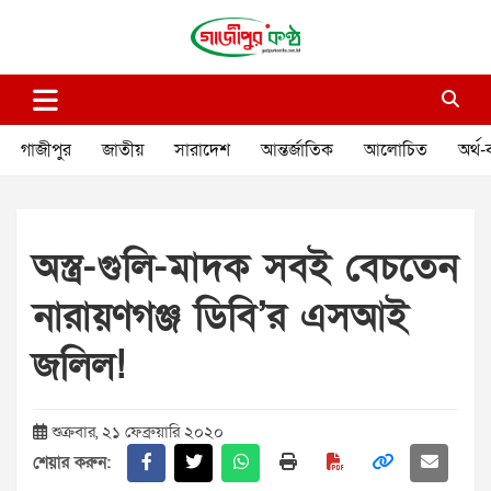
Skip
to
content
গাজীপুর কণ্ঠ
গণমানুষের কণ্ঠ
গাজীপুর
জাতীয়
সারাদেশ
আন্তর্জাতিক
আলোচিত
অর্থ-
অস্ত্র-গুলি-মাদক সবই বেচতেন
নারায়ণগঞ্জ ডিবি’র এসআই
জলিল!
শুক্রবার, ২১ ফেব্রুয়ারি ২০২০
শেয়ার করুন: