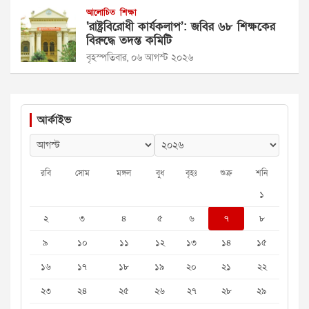
আলোচিত
শিক্ষা
‘রাষ্ট্রবিরোধী কার্যকলাপ’: জবির ৬৮ শিক্ষকের
বিরুদ্ধে তদন্ত কমিটি
বৃহস্পতিবার, ০৬ আগস্ট ২০২৬
আর্কাইভ
রবি
সোম
মঙ্গল
বুধ
বৃহঃ
শুক্র
শনি
১
২
৩
৪
৫
৬
৭
৮
৯
১০
১১
১২
১৩
১৪
১৫
১৬
১৭
১৮
১৯
২০
২১
২২
২৩
২৪
২৫
২৬
২৭
২৮
২৯