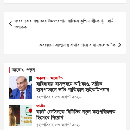
Post
ঘরের দরজা বন্ধ করে উচ্চস্বরে গান বাজিয়ে কু‌পিয়ে স্ত্রী‌কে খুন, স্বামী
navigation
পলাতক
কবরস্থানে আগ্নেয়াস্ত্র রাখার দায়ে বাবা-ছেলে আটক
আরোও পড়ুন
অনুসন্ধান
আলোচিত
বারিধারায় বাসভবনে অগ্নিকাণ্ড, সস্ত্রীক
হাসপাতালে ভর্তি পাকিস্তান হাইকমিশনার
বৃহস্পতিবার, ০৬ আগস্ট ২০২৬
জাতীয়
কাজী জেসিনকে বিটিভির নতুন মহাপরিচালক
হিসেবে নিয়োগ
বৃহস্পতিবার, ০৬ আগস্ট ২০২৬