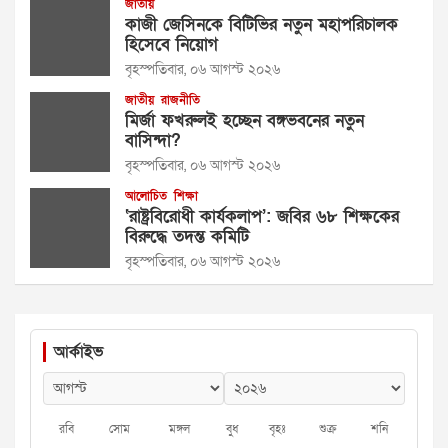
জাতীয়
কাজী জেসিনকে বিটিভির নতুন মহাপরিচালক
হিসেবে নিয়োগ
বৃহস্পতিবার, ০৬ আগস্ট ২০২৬
জাতীয়
রাজনীতি
মির্জা ফখরুলই হচ্ছেন বঙ্গভবনের নতুন
বাসিন্দা?
বৃহস্পতিবার, ০৬ আগস্ট ২০২৬
আলোচিত
শিক্ষা
‘রাষ্ট্রবিরোধী কার্যকলাপ’: জবির ৬৮ শিক্ষকের
বিরুদ্ধে তদন্ত কমিটি
বৃহস্পতিবার, ০৬ আগস্ট ২০২৬
আর্কাইভ
রবি
সোম
মঙ্গল
বুধ
বৃহঃ
শুক্র
শনি