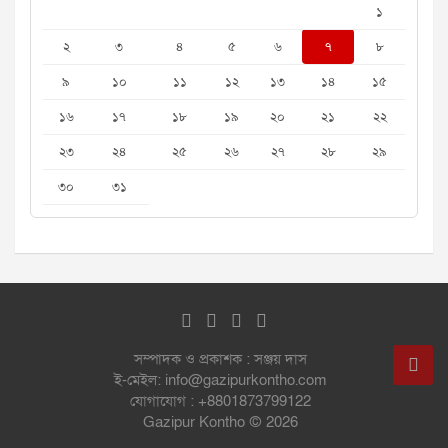
১
২
৩
৪
৫
৬
৭
৮
৯
১০
১১
১২
১৩
১৪
১৫
১৬
১৭
১৮
১৯
২০
২১
২২
২৩
২৪
২৫
২৬
২৭
২৮
২৯
৩০
৩১
সম্পাদক ও প্রকাশক : সঞ্জয় দাস
ই-মেইল: info@gazipurkontho.com
যোগাযোগ : +8801873799122
Gazipur Kontho © 2026