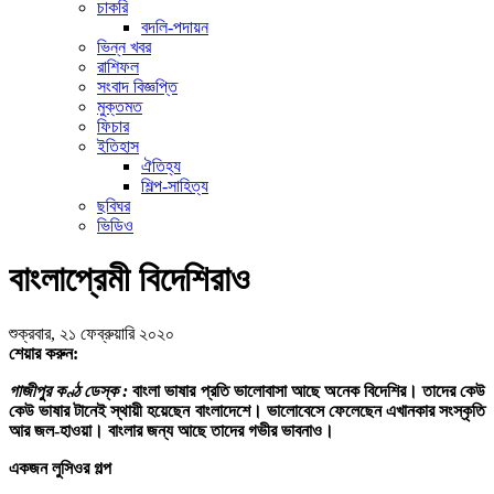
চাকরি
বদলি-পদায়ন
ভিন্ন খবর
রাশিফল
সংবাদ বিজ্ঞপ্তি
মুক্তমত
ফিচার
ইতিহাস
ঐতিহ্য
শিল্প-সাহিত্য
ছবিঘর
ভিডিও
বাংলাপ্রেমী বিদেশিরাও
শুক্রবার, ২১ ফেব্রুয়ারি ২০২০
শেয়ার করুন:
গাজীপুর কণ্ঠ ডেস্ক :
বাংলা ভাষার প্রতি ভালোবাসা আছে অনেক বিদেশির। তাদের কেউ
কেউ ভাষার টানেই স্থায়ী হয়েছেন বাংলাদেশে। ভালোবেসে ফেলেছেন এখানকার সংস্কৃতি
আর জল-হাওয়া। বাংলার জন্য আছে তাদের গভীর ভাবনাও।
একজন লুসিওর গল্প