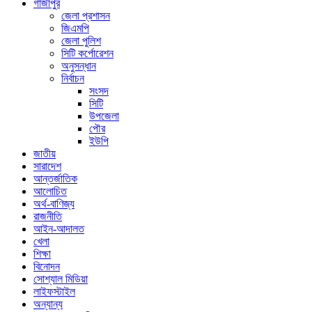
গাজীপুর
জেলা প্রশাসন
জিএমপি
জেলা পুলিশ
সিটি কর্পোরেশন
অনুসন্ধান
নির্বাচন
সংসদ
সিটি
উপজেলা
পৌর
ইউপি
জাতীয়
সারাদেশ
আন্তর্জাতিক
আলোচিত
অর্থ-বাণিজ্য
রাজনীতি
আইন-আদালত
খেলা
শিক্ষা
বিনোদন
সোশ্যাল মিডিয়া
লাইফস্টাইল
অন্যান্য