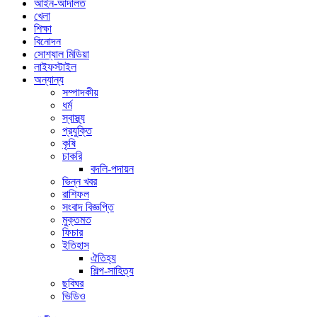
আইন-আদালত
খেলা
শিক্ষা
বিনোদন
সোশ্যাল মিডিয়া
লাইফস্টাইল
অন্যান্য
সম্পাদকীয়
ধর্ম
স্বাস্থ্য
প্রযুক্তি
কৃষি
চাকরি
বদলি-পদায়ন
ভিন্ন খবর
রাশিফল
সংবাদ বিজ্ঞপ্তি
মুক্তমত
ফিচার
ইতিহাস
ঐতিহ্য
শিল্প-সাহিত্য
ছবিঘর
ভিডিও