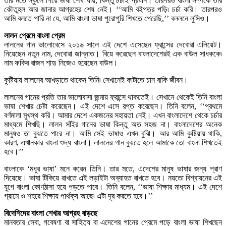
তার মতে স্কুলে গিয়ে ভাষা শেখা যায়, কিন্তু চর্চাই প্রধান। তারপরও বাংলা সম্পর্কে তার
কৌতুহল আর জানার আগ্রহের শেষ নেই। ‘‘আমি বইপত্র পড়ি৷ চর্চা করি। তারপরও
আমি বলতে পারি না যে, আমি বাংলা ভাষা পুরোপুরি শিখতে পেরেছি,’’ বললনে লুসিও।
লালন প্রেমে বাংলা প্রেম
লালনের গান ভালোবেসে ২০১৬ সালে এই দেশে এসেছেন ফ্রান্সের দেবোরা এলিয়েট।
নিয়েছেন নতুন নাম, দেবোরা জান্নাত। বিয়ে করেছেন বাংলাদেশেরই এক বাউল সাধককে৷
নাম ফকির রাজন শাহ৷ নিজেও হয়েছেন বাউল।
কুষ্টিয়ায় লালনের আখড়াতে থাকেন তিনি৷ সেখানেই কাটাতে চান বাকি জীবন।
লালনের গানের প্রতি তার ভালোবাসা জন্মায় ফ্রান্সে থাকতেই। সেখানে থেকেই তিনি বাংলা
ভাষা শেখার চেষ্টা করেছেন। এই দেশে এসে রপ্ত করেছেন। তিনি বলেন, ‘‘প্রথমে
বর্ণমালা মুখস্থ করি। আমার দেশে একজনের সহায়তা নেই। এখন বাংলাদেশে থেকে চর্চার
মাধ্যমে শিখছি। লালন সাঁইর গানের ভাষা কিন্তু অত সহজ না। বাংলাদেশের অনেক
মানুষও তা বুঝতে পারে না। আমি সেই ভাষাও এখন বুঝি। আর আমি কুষ্টিয়ায় থাকি,
কারণ, এখানকার বাংলা শুদ্ধ বাংলা। লালনের গান বুঝতে হলে আমাকে তো বাংলা শিখতেই
হবে।’’
বাংলাকে ‘মধুর ভাষা’ মনে করেন তিনি। তার মতে, এদেশের মানুষ ভাষার জন্য প্রাণ
দিয়েছে। ভাষা টিকিয়ে রাখতে এই লড়াইটা অব্যাহত রাখতে হবে। নয়তো বিশ্বায়নের এই
যুগে বাংলা কোণঠাসা হয়ে পড়তে পারে। তিনি বলেন, ‘‘ভাষা শিক্ষার মাধ্যম। এই দেশে
গ্রামে ও শহরে শিক্ষায় পার্থক্য আছে৷ এটা দূর করতে হবে।’’
বিদেশিদের বাংলা শেখার আগ্রহ বাড়ছে
মানবতার সেবা, গবেষণা বা সাহিত্য বা এদেশের গানের প্রেমে পড়ে বাংলা ভাষা শিখছেন