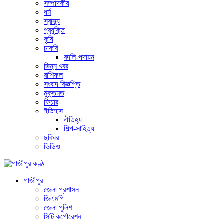
সম্পাদকীয়
ধর্ম
স্বাস্থ্য
প্রযুক্তি
কৃষি
চাকরি
বদলি-পদায়ন
ভিন্ন খবর
রাশিফল
সংবাদ বিজ্ঞপ্তি
মুক্তমত
ফিচার
ইতিহাস
ঐতিহ্য
শিল্প-সাহিত্য
ছবিঘর
ভিডিও
গাজীপুর
জেলা প্রশাসন
জিএমপি
জেলা পুলিশ
সিটি কর্পোরেশন