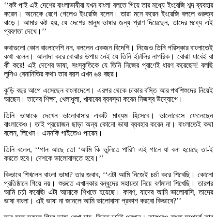
‘‘কষ্ট পাই এই দেশের বাংলাভাষীরা যখন বাংলা বলতে গিয়ে তার মধ্যে ইংরেজি শব্দ ব্যবহার
করেন। অনেকে রেগে গেলেও ইংরেজি বলেন। তারা মনে করেন ইংরেজি বললে গুরুত্ব
বাড়ে। আমার কষ্ট হয়, যে দেশের মানুষ ভাষার জন্য প্রাণ দিয়েছেন, তাদের মধ্যে এই
প্রবণতা দেখে।’’
কথাগুলো কোন বাংলাদেশি নন, বললেন একজন বিদেশি। নিজেও তিনি পরিস্কার বাংলাতেই
কথা বলেন। আলাদা করে বোঝার উপায় নেই যে তিনি ইটালির নাগরিক। বোঝা যাবেই বা
কী করে! এই দেশের ভাষা, সংস্কৃতিকে যে তিনি নিজের প্রাণেই ধারণ করেছেন! বলছি
লুসিও বেনানিতির কথা৷ তার বয়স এখন ৬৪ বছর।
কুড়ি বছর আগে এসেছেন বাংলাদেশে। এরপর থেকে ঢাকার বস্তি আর পথশিশুদের নিয়েই
আছেন। তাদের শিক্ষা, খেলাধুলা, খাবারের ব্যবস্থা করেন নিজস্ব উদ্যোগে।
তিনি ভাষাকে দেখেন ভালোবাসার একটি মাধ্যম হিসেবে। ভালোবেসে ফেলেছেন
বাংলাকেও। তাই প্রয়োজন ছাড়া অন্য কোনো ভাষা ব্যবহার করেন না। বাংলাতেই কথা
বলেন, লিখেন। এমনকি গাইতেও পারেন।
তিনি বলেন, ‘‘গান আছে তো ‘আমি কি ভুলিতে পারি’৷ এই গানে যা বলা হয়েছে তা-ই
করতে হবে। দেশকে ভালোবাসতে হবে।’’
কিভাবে শিখলেন বাংলা ভাষা? তার জবাব, ‘‘এটা আমি নিজেই চর্চা করে শিখেছি। কোনো
প্রতিষ্ঠানে গিয়ে নয়। শুরুতে এখানকার বন্ধুদের সহায়তা নিয়ে বর্ণমালা শিখেছি। তারপর
আমি চর্চা করেছি৷ এটা আমাকে শিখতে হয়েছে। কারণ, যাদের আমি ভালোবাসি, তাদের
ভাষা বাংলা। এই ভাষা না জানলে আমি ভালোবাসা প্রকাশ করবো কিভাবে?’’