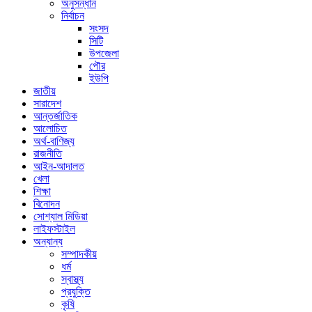
অনুসন্ধান
নির্বাচন
সংসদ
সিটি
উপজেলা
পৌর
ইউপি
জাতীয়
সারাদেশ
আন্তর্জাতিক
আলোচিত
অর্থ-বাণিজ্য
রাজনীতি
আইন-আদালত
খেলা
শিক্ষা
বিনোদন
সোশ্যাল মিডিয়া
লাইফস্টাইল
অন্যান্য
সম্পাদকীয়
ধর্ম
স্বাস্থ্য
প্রযুক্তি
কৃষি