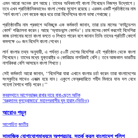
এমন আরো অনেক গল্প আছে। তাদের অধিকাংশই বাংলা শিখেছেন নিজস্ব উদ্যোগে।
তবে এখন প্রাতিষ্ঠানিকভাবেও বাংলা শেখার সুযোগ রয়েছে। এরকম একটি প্রতিষ্ঠানের নাম
‘লার্ন বাংলা’৷ বেশ কয়েক বছর ধরে তারা বিদেশিদের বাংলা ভাষা শেখাচ্ছে।
প্রতিষ্ঠানটির নাম প্রকাশে অনিচ্ছুক এক কর্মকর্তা জানান, তারা চার মাসের ‘ফাউন্ডেশন
কোর্স’ পরিচালনা করেন। আছে ‘অ্যাডভান্স কোর্সও’। চার মাসের কোর্স করলেই বিদেশিরা
কাজ চালানোর মতো বাংলা বলতে ও লিখতে পারেন বলে জানান তিনি৷ তাদের প্রতিটি কোর্সে
কমপক্ষে ৩০ জন বিদেশি বাংলা শেখেন।
লার্ন বাংলার তথ্য অনুযায়ী, এ পর্যন্ত ৫০টি দেশের বিদেশিরা এই প্রতিষ্ঠান থেকে বাংলা
শিখেছেন। তাদের মধ্যে যুক্তরাষ্ট্র ও কোরিয়ার নাগরিকই বেশি। তবে আজকাল ভারতীয়
নাগরিকরা বেশি আসছেন বাংলা শিখতে।
সেই কর্মকর্তা আরো জানান, ‘‘বিদেশিরা যারা এখানে বাংলার চর্চা করেন তারা বাংলাদেশের
সংস্কৃতির সাথেও একাত্ম হয়ে যান। একুশে ফেব্রুয়ারিতে শহীদ মিনারে যান৷ দল বেধে
পহেলা বৈশাখে শাড়ি পরেন।’’
Post
কবরস্থানে আগ্নেয়াস্ত্র রাখার দায়ে বাবা-ছেলে আটক
‘যন্ত্রদানব বুলড্রোজারে’ মহানগরবাসীর ঘুম হারাম (ভিডিও)
navigation
আরোও পড়ুন
আলোচিত
জাতীয়
সামাজিক যোগাযোগমাধ্যমে অপপ্রচার, সতর্ক করল বাংলাদেশ পুলিশ