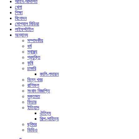
আইন-আদালত
খেলা
শিক্ষা
বিনোদন
সোশ্যাল মিডিয়া
লাইফস্টাইল
অন্যান্য
সম্পাদকীয়
ধর্ম
স্বাস্থ্য
প্রযুক্তি
কৃষি
চাকরি
বদলি-পদায়ন
ভিন্ন খবর
রাশিফল
সংবাদ বিজ্ঞপ্তি
মুক্তমত
ফিচার
ইতিহাস
ঐতিহ্য
শিল্প-সাহিত্য
ছবিঘর
ভিডিও