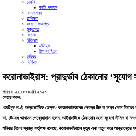
চাকরি
বদলি-পদায়ন
ভিন্ন খবর
রাশিফল
সংবাদ বিজ্ঞপ্তি
মুক্তমত
ফিচার
ইতিহাস
ঐতিহ্য
শিল্প-সাহিত্য
ছবিঘর
ভিডিও
করোনাভাইরাস: প্রাদুর্ভাব ঠেকানোর ‘সুযোগ 
শনিবার, ২২ ফেব্রুয়ারি ২০২০
শেয়ার করুন:
গাজীপুর কণ্ঠ, আন্তর্জাতিক ডেস্ক :
করোনাভাইরাসের ক্ষেত্রে চীন বা অন্য কোন বিষয়ের সাথ
ডা. টেডরস আধানম গেব্রেয়াসাস বলেন, ভাইরাসটিকে ঠেকানোর মতো সুযোগ সীমিত বা ‘সং
শনিবার চীনের স্বাস্থ্য কর্তৃপক্ষ বলেছে, করোনাভাইরাসে মৃত্যু এবং নতুন করে আক্রান্তে