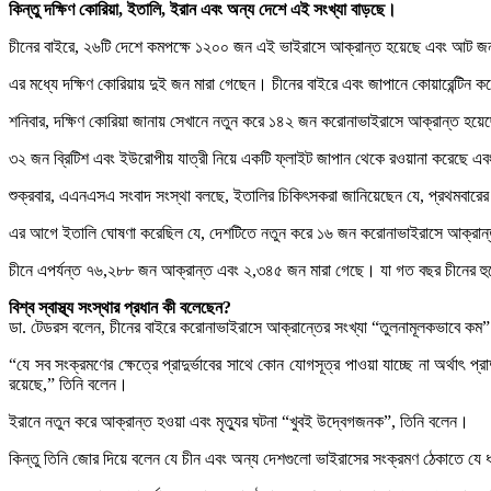
কিন্তু দক্ষিণ কোরিয়া, ইতালি, ইরান এবং অন্য দেশে এই সংখ্যা বাড়ছে।
চীনের বাইরে, ২৬টি দেশে কমপক্ষে ১২০০ জন এই ভাইরাসে আক্রান্ত হয়েছে এবং আট জন মারা
এর মধ্যে দক্ষিণ কোরিয়ায় দুই জন মারা গেছেন। চীনের বাইরে এবং জাপানে কোয়ারেন্টিন
শনিবার, দক্ষিণ কোরিয়া জানায় সেখানে নতুন করে ১৪২ জন করোনাভাইরাসে আক্রান্ত হয়ে
৩২ জন ব্রিটিশ এবং ইউরোপীয় যাত্রী নিয়ে একটি ফ্লাইট জাপান থেকে রওয়ানা করেছে এব
শুক্রবার, এএনএসএ সংবাদ সংস্থা বলছে, ইতালির চিকিৎসকরা জানিয়েছেন যে, প্রথমবার
এর আগে ইতালি ঘোষণা করেছিল যে, দেশটিতে নতুন করে ১৬ জন করোনাভাইরাসে আক্রান্ত হয়
চীনে এপর্যন্ত ৭৬,২৮৮ জন আক্রান্ত এবং ২,৩৪৫ জন মারা গেছে। যা গত বছর চীনের হুবেই
বিশ্ব স্বাস্থ্য সংস্থার প্রধান কী বলেছেন?
ডা. টেডরস বলেন, চীনের বাইরে করোনাভাইরাসে আক্রান্তের সংখ্যা “তুলনামূলকভাবে কম
“যে সব সংক্রমণের ক্ষেত্রে প্রাদুর্ভাবের সাথে কোন যোগসূত্র পাওয়া যাচ্ছে না অর্থা
রয়েছে,” তিনি বলেন।
ইরানে নতুন করে আক্রান্ত হওয়া এবং মৃত্যুর ঘটনা “খুবই উদ্বেগজনক”, তিনি বলেন।
কিন্তু তিনি জোর দিয়ে বলেন যে চীন এবং অন্য দেশগুলো ভাইরাসের সংক্রমণ ঠেকাতে যে 