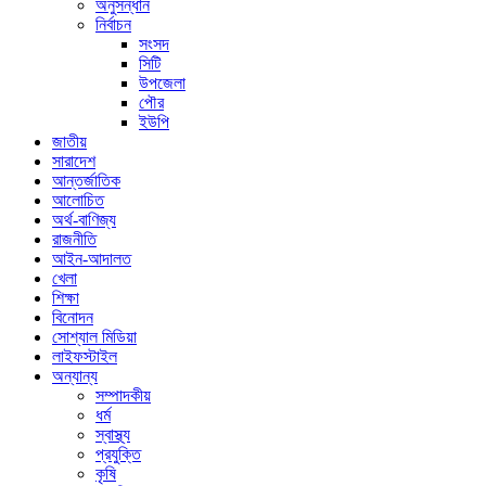
অনুসন্ধান
নির্বাচন
সংসদ
সিটি
উপজেলা
পৌর
ইউপি
জাতীয়
সারাদেশ
আন্তর্জাতিক
আলোচিত
অর্থ-বাণিজ্য
রাজনীতি
আইন-আদালত
খেলা
শিক্ষা
বিনোদন
সোশ্যাল মিডিয়া
লাইফস্টাইল
অন্যান্য
সম্পাদকীয়
ধর্ম
স্বাস্থ্য
প্রযুক্তি
কৃষি