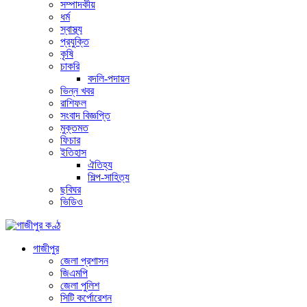
সম্পাদকীয়
ধর্ম
স্বাস্থ্য
প্রযুক্তি
কৃষি
চাকরি
বদলি-পদায়ন
ভিন্ন খবর
রাশিফল
সংবাদ বিজ্ঞপ্তি
মুক্তমত
ফিচার
ইতিহাস
ঐতিহ্য
শিল্প-সাহিত্য
ছবিঘর
ভিডিও
গাজীপুর
জেলা প্রশাসন
জিএমপি
জেলা পুলিশ
সিটি কর্পোরেশন