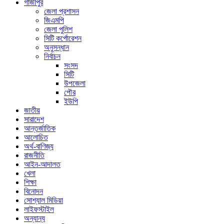
গাজীপুর
জেলা প্রশাসন
জিএমপি
জেলা পুলিশ
সিটি কর্পোরেশন
অনুসন্ধান
নির্বাচন
সংসদ
সিটি
উপজেলা
পৌর
ইউপি
জাতীয়
সারাদেশ
আন্তর্জাতিক
আলোচিত
অর্থ-বাণিজ্য
রাজনীতি
আইন-আদালত
খেলা
শিক্ষা
বিনোদন
সোশ্যাল মিডিয়া
লাইফস্টাইল
অন্যান্য