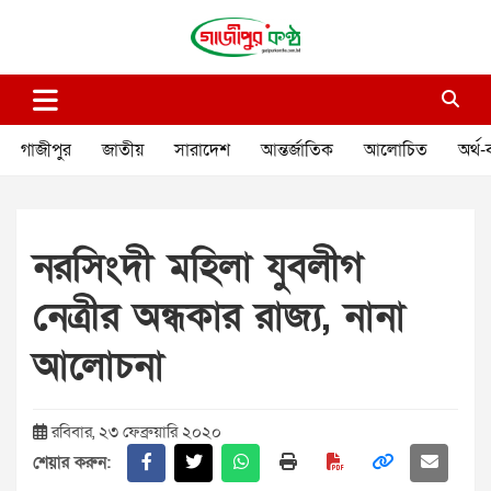
Skip
to
content
গাজীপুর কণ্ঠ
গণমানুষের কণ্ঠ
গাজীপুর
জাতীয়
সারাদেশ
আন্তর্জাতিক
আলোচিত
অর্থ-
নরসিংদী মহিলা যুবলীগ
নেত্রীর অন্ধকার রাজ্য, নানা
আলোচনা
রবিবার, ২৩ ফেব্রুয়ারি ২০২০
শেয়ার করুন: