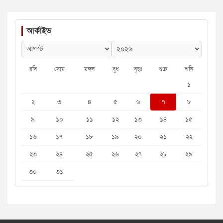
আর্কাইভ
রবি
সোম
মঙ্গল
বুধ
বৃহঃ
শুক্র
শনি
১
২
৩
৪
৫
৬
৭
৮
৯
১০
১১
১২
১৩
১৪
১৫
১৬
১৭
১৮
১৯
২০
২১
২২
২৩
২৪
২৫
২৬
২৭
২৮
২৯
৩০
৩১