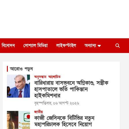
বিনোদন
সোশ্যাল মিডিয়া
লাইফস্টাইল
অন্যান্য
আরোও পড়ুন
অনুসন্ধান
আলোচিত
বারিধারায় বাসভবনে অগ্নিকাণ্ড, সস্ত্রীক
হাসপাতালে ভর্তি পাকিস্তান
হাইকমিশনার
বৃহস্পতিবার, ০৬ আগস্ট ২০২৬
জাতীয়
কাজী জেসিনকে বিটিভির নতুন
মহাপরিচালক হিসেবে নিয়োগ