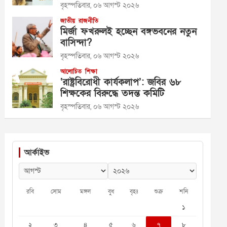
বৃহস্পতিবার, ০৬ আগস্ট ২০২৬
জাতীয়
রাজনীতি
মির্জা ফখরুলই হচ্ছেন বঙ্গভবনের নতুন
বাসিন্দা?
বৃহস্পতিবার, ০৬ আগস্ট ২০২৬
আলোচিত
শিক্ষা
‘রাষ্ট্রবিরোধী কার্যকলাপ’: জবির ৬৮
শিক্ষকের বিরুদ্ধে তদন্ত কমিটি
বৃহস্পতিবার, ০৬ আগস্ট ২০২৬
আর্কাইভ
রবি
সোম
মঙ্গল
বুধ
বৃহঃ
শুক্র
শনি
১
২
৩
৪
৫
৬
৭
৮