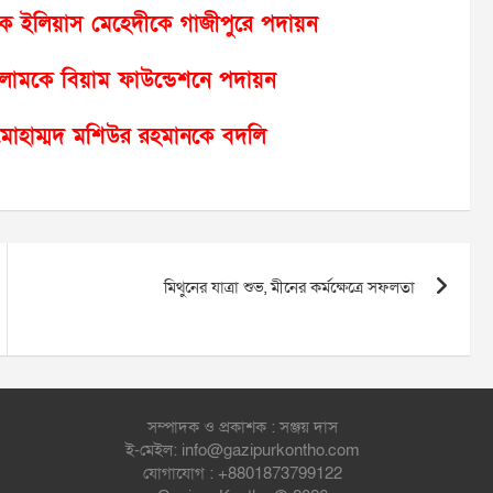
্রশাসক ইলিয়াস মেহেদীকে গাজীপুরে পদায়ন
লামকে বিয়াম ফাউন্ডেশনে পদায়ন
 মোহাম্মদ মশিউর রহমানকে বদলি
মিথুনের যাত্রা শুভ, মীনের কর্মক্ষেত্রে সফলতা
সম্পাদক ও প্রকাশক : সঞ্জয় দাস
ই-মেইল: info@gazipurkontho.com
যোগাযোগ : +8801873799122