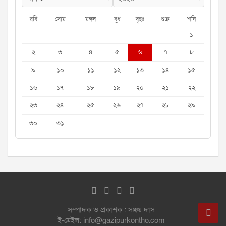
রবি
সোম
মঙ্গল
বুধ
বৃহঃ
শুক্র
শনি
১
২
৩
৪
৫
৬
৭
৮
৯
১০
১১
১২
১৩
১৪
১৫
১৬
১৭
১৮
১৯
২০
২১
২২
২৩
২৪
২৫
২৬
২৭
২৮
২৯
৩০
৩১
সম্পাদক ও প্রকাশক : সঞ্জয় দাস
ই-মেইল: info@gazipurkontho.com