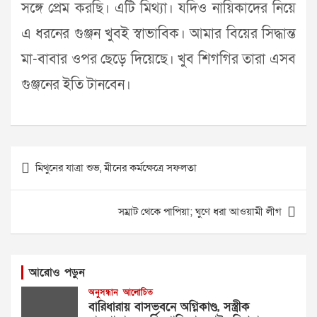
সঙ্গে প্রেম করছি। এটি মিথ্যা। যদিও নায়িকাদের নিয়ে
এ ধরনের গুঞ্জন খুবই স্বাভাবিক। আমার বিয়ের সিদ্ধান্ত
মা-বাবার ওপর ছেড়ে দিয়েছে। খুব শিগগির তারা এসব
গুঞ্জনের ইতি টানবেন।
Post
মিথুনের যাত্রা শুভ, মীনের কর্মক্ষেত্রে সফলতা
navigation
সম্রাট থেকে পাপিয়া; ঘুণে ধরা আওয়ামী লীগ
আরোও পড়ুন
অনুসন্ধান
আলোচিত
বারিধারায় বাসভবনে অগ্নিকাণ্ড, সস্ত্রীক