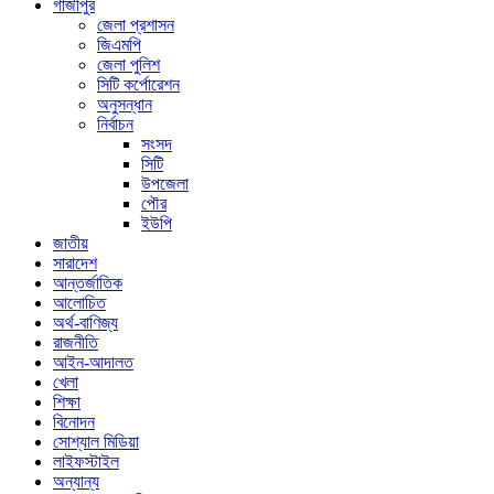
গাজীপুর
জেলা প্রশাসন
জিএমপি
জেলা পুলিশ
সিটি কর্পোরেশন
অনুসন্ধান
নির্বাচন
সংসদ
সিটি
উপজেলা
পৌর
ইউপি
জাতীয়
সারাদেশ
আন্তর্জাতিক
আলোচিত
অর্থ-বাণিজ্য
রাজনীতি
আইন-আদালত
খেলা
শিক্ষা
বিনোদন
সোশ্যাল মিডিয়া
লাইফস্টাইল
অন্যান্য