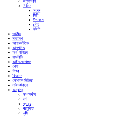
অনুসন্ধান
নির্বাচন
সংসদ
সিটি
উপজেলা
পৌর
ইউপি
জাতীয়
সারাদেশ
আন্তর্জাতিক
আলোচিত
অর্থ-বাণিজ্য
রাজনীতি
আইন-আদালত
খেলা
শিক্ষা
বিনোদন
সোশ্যাল মিডিয়া
লাইফস্টাইল
অন্যান্য
সম্পাদকীয়
ধর্ম
স্বাস্থ্য
প্রযুক্তি
কৃষি