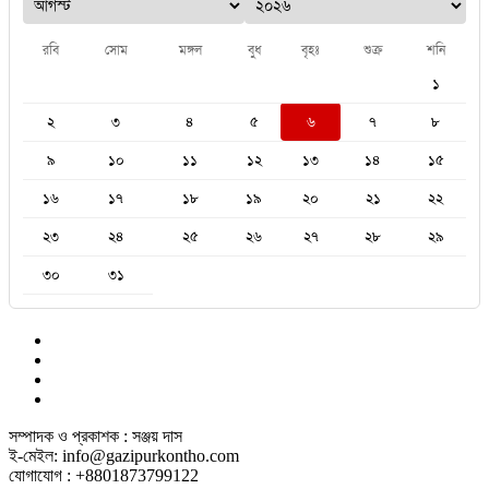
রবি
সোম
মঙ্গল
বুধ
বৃহঃ
শুক্র
শনি
১
২
৩
৪
৫
৬
৭
৮
৯
১০
১১
১২
১৩
১৪
১৫
১৬
১৭
১৮
১৯
২০
২১
২২
২৩
২৪
২৫
২৬
২৭
২৮
২৯
৩০
৩১
সম্পাদক ও প্রকাশক : সঞ্জয় দাস
ই-মেইল: info@gazipurkontho.com
যোগাযোগ : +8801873799122