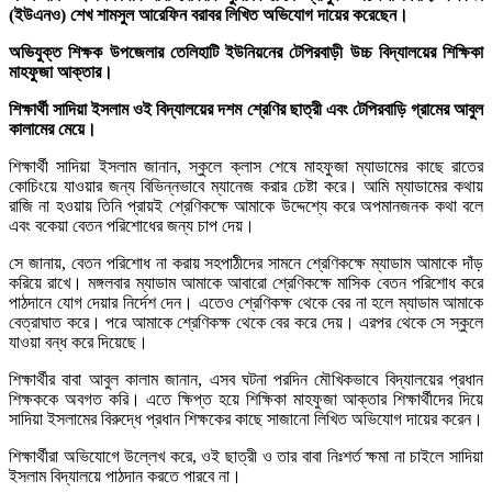
(ইউএনও) শেখ শামসুল আরেফিন বরাবর লিখিত অভিযোগ দায়ের করেছেন।
অভিযুক্ত শিক্ষক উপজেলার তেলিহাটি ইউনিয়নের টেপিরবাড়ী উচ্চ বিদ্যালয়ের শিক্ষিকা
মাহফুজা আক্তার।
শিক্ষার্থী সাদিয়া ইসলাম ওই বিদ্যালয়ের দশম শ্রেণির ছাত্রী এবং টেপিরবাড়ি গ্রামের আবুল
কালামের মেয়ে।
শিক্ষার্থী সাদিয়া ইসলাম জানান, স্কুলে ক্লাস শেষে মাহফুজা ম্যাডামের কাছে রাতের
কোচিংয়ে যাওয়ার জন্য বিভিন্নভাবে ম্যানেজ করার চেষ্টা করে। আমি ম্যাডামের কথায়
রাজি না হওয়ায় তিনি প্রায়ই শ্রেণিকক্ষে আমাকে উদ্দেশ্যে করে অপমানজনক কথা বলে
এবং বকেয়া বেতন পরিশোধের জন্য চাপ দেয়।
সে জানায়, বেতন পরিশোধ না করায় সহপাঠীদের সামনে শ্রেণিকক্ষে ম্যাডাম আমাকে দাঁড়
করিয়ে রাখে। মঙ্গলবার ম্যাডাম আমাকে আবারো শ্রেণিকক্ষে মাসিক বেতন পরিশোধ করে
পাঠদানে যোগ দেয়ার নির্দেশ দেন। এতেও শ্রেণিকক্ষ থেকে বের না হলে ম্যাডাম আমাকে
বেত্রাঘাত করে। পরে আমাকে শ্রেণিকক্ষ থেকে বের করে দেয়। এরপর থেকে সে স্কুলে
যাওয়া বন্ধ করে দিয়েছে।
শিক্ষার্থীর বাবা আবুল কালাম জানান, এসব ঘটনা পরদিন মৌখিকভাবে বিদ্যালয়ের প্রধান
শিক্ষককে অবগত করি। এতে ক্ষিপ্ত হয়ে শিক্ষিকা মাহফুজা আক্তার শিক্ষার্থীদের দিয়ে
সাদিয়া ইসলামের বিরুদ্ধে প্রধান শিক্ষকের কাছে সাজানো লিখিত অভিযোগ দায়ের করেন।
শিক্ষার্থীরা অভিযোগে উল্লেখ করে, ওই ছাত্রী ও তার বাবা নিঃশর্ত ক্ষমা না চাইলে সাদিয়া
ইসলাম বিদ্যালয়ে পাঠদান করতে পারবে না।