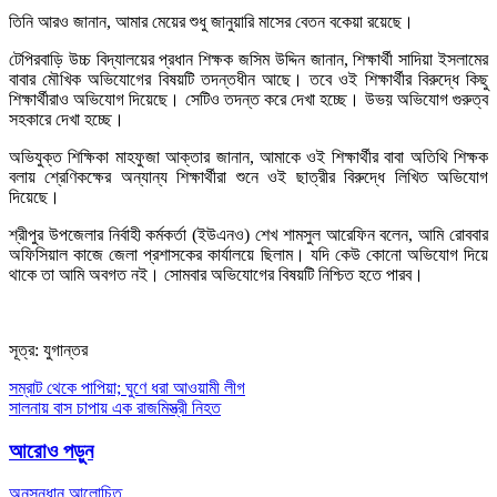
তিনি আরও জানান, আমার মেয়ের শুধু জানুয়ারি মাসের বেতন বকেয়া রয়েছে।
টেপিরবাড়ি উচ্চ বিদ্যালয়ের প্রধান শিক্ষক জসিম উদ্দিন জানান, শিক্ষার্থী সাদিয়া ইসলামের
বাবার মৌখিক অভিযোগের বিষয়টি তদন্তধীন আছে। তবে ওই শিক্ষার্থীর বিরুদ্ধে কিছু
শিক্ষার্থীরাও অভিযোগ দিয়েছে। সেটিও তদন্ত করে দেখা হচ্ছে। উভয় অভিযোগ গুরুত্ব
সহকারে দেখা হচ্ছে।
অভিযুক্ত শিক্ষিকা মাহফুজা আক্তার জানান, আমাকে ওই শিক্ষার্থীর বাবা অতিথি শিক্ষক
বলায় শ্রেণিকক্ষের অন্যান্য শিক্ষার্থীরা শুনে ওই ছাত্রীর বিরুদ্ধে লিখিত অভিযোগ
দিয়েছে।
শ্রীপুর উপজেলার নির্বাহী কর্মকর্তা (ইউএনও) শেখ শামসুল আরেফিন বলেন, আমি রোববার
অফিসিয়াল কাজে জেলা প্রশাসকের কার্যালয়ে ছিলাম। যদি কেউ কোনো অভিযোগ দিয়ে
থাকে তা আমি অবগত নই। সোমবার অভিযোগের বিষয়টি নিশ্চিত হতে পারব।
সূত্র: যুগান্তর
Post
সম্রাট থেকে পাপিয়া; ঘুণে ধরা আওয়ামী লীগ
সালনায় বাস চাপায় এক রাজমিস্ত্রী নিহত
navigation
আরোও পড়ুন
অনুসন্ধান
আলোচিত