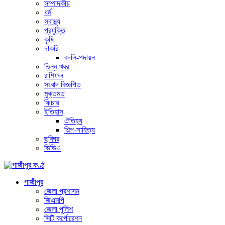
সম্পাদকীয়
ধর্ম
স্বাস্থ্য
প্রযুক্তি
কৃষি
চাকরি
বদলি-পদায়ন
ভিন্ন খবর
রাশিফল
সংবাদ বিজ্ঞপ্তি
মুক্তমত
ফিচার
ইতিহাস
ঐতিহ্য
শিল্প-সাহিত্য
ছবিঘর
ভিডিও
গাজীপুর
জেলা প্রশাসন
জিএমপি
জেলা পুলিশ
সিটি কর্পোরেশন