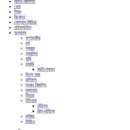
আইন-আদালত
খেলা
শিক্ষা
বিনোদন
সোশ্যাল মিডিয়া
লাইফস্টাইল
অন্যান্য
সম্পাদকীয়
ধর্ম
স্বাস্থ্য
প্রযুক্তি
কৃষি
চাকরি
বদলি-পদায়ন
ভিন্ন খবর
রাশিফল
সংবাদ বিজ্ঞপ্তি
মুক্তমত
ফিচার
ইতিহাস
ঐতিহ্য
শিল্প-সাহিত্য
ছবিঘর
ভিডিও