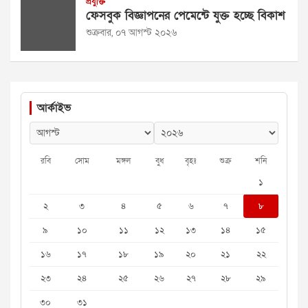
প্রযুক্তি
ফেসবুক বিজ্ঞাপনের পেমেন্টে যুক্ত হচ্ছে বিকাশ
শুক্রবার, ০৭ আগস্ট ২০২৬
আর্কাইভ
রবি
সোম
মঙ্গল
বুধ
বৃহঃ
শুক্র
শনি
১
২
৩
৪
৫
৬
৭
৮
৯
১০
১১
১২
১৩
১৪
১৫
১৬
১৭
১৮
১৯
২০
২১
২২
২৩
২৪
২৫
২৬
২৭
২৮
২৯
৩০
৩১