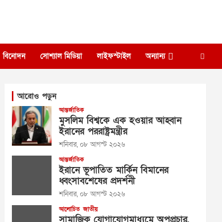
বিনোদন
সোশ্যাল মিডিয়া
লাইফস্টাইল
অন্যান্য
আরোও পড়ুন
আন্তর্জাতিক
মুসলিম বিশ্বকে এক হওয়ার আহ্বান
ইরানের পররাষ্ট্রমন্ত্রীর
শনিবার, ০৮ আগস্ট ২০২৬
আন্তর্জাতিক
ইরানে ভূপাতিত মার্কিন বিমানের
ধ্বংসাবশেষের প্রদর্শনী
শনিবার, ০৮ আগস্ট ২০২৬
আলোচিত
জাতীয়
সামাজিক যোগাযোগমাধ্যমে অপপ্রচার,