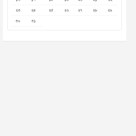
২৩
২৪
২৫
২৬
২৭
২৮
২৯
৩০
৩১