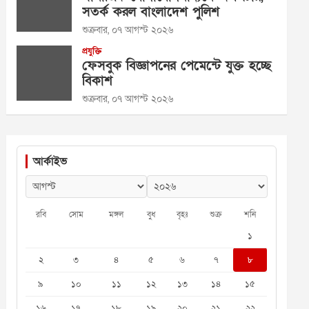
সতর্ক করল বাংলাদেশ পুলিশ
শুক্রবার, ০৭ আগস্ট ২০২৬
প্রযুক্তি
ফেসবুক বিজ্ঞাপনের পেমেন্টে যুক্ত হচ্ছে
বিকাশ
শুক্রবার, ০৭ আগস্ট ২০২৬
আর্কাইভ
রবি
সোম
মঙ্গল
বুধ
বৃহঃ
শুক্র
শনি
১
২
৩
৪
৫
৬
৭
৮
৯
১০
১১
১২
১৩
১৪
১৫
১৬
১৭
১৮
১৯
২০
২১
২২