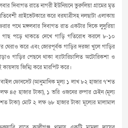
্গলবার দিবাগত রাতে নাগরী ইউনিয়নে ভুরুলিয়া গ্রামের মৃত
প্রতিবেশী প্রাইভেটকারে করে বরযাত্রীসহ নলছাটা এলাকায়
ফেরার পথে মঙ্গলবার দিবাগত রাত একটার দিকে লুদুরিয়া
াস্তার গাছ পড়ে থাকতে দেখে গাড়ি গতিরোধ করলে ৮-১০
কার ঘেরাও করে এবং জোরপূর্বক গাড়ির দরজা খুলে গাড়ির
ছাড়াও গাড়ির পেছনে থাকা ব্যাটারিচালিত অটোরিকশা ও
কায়দায় জিম্মি করে মারপিট করে।
মোবাইল ফোনসেট (আনুমানিক মূল্য ১ লাখ ৮২ হাজার ৭’শত
১ লক্ষ ৪৫ হাজার টাকা), ১ ভরি ওজনের রুপার চেইন (মূল্য
শত টাকা) মোট ২ লক্ষ ৬৮ হাজার টাকা মূল্যের মালামাল
রুয়ারি রাতে কালীগঞ্জ থানায় একটি মামলা দায়ের