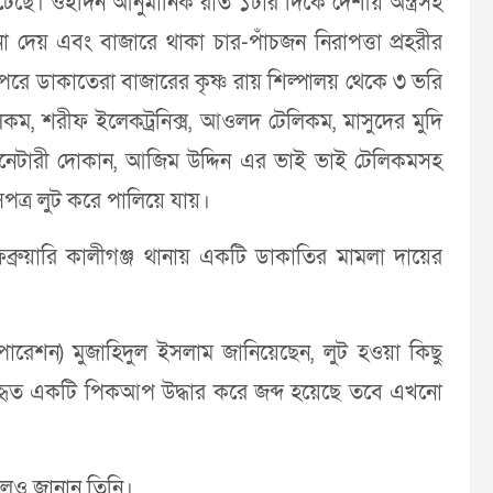
ঘটেছে। ওইদিন আনুমানিক রাত ১টার দিকে দেশীয় অস্ত্রসহ
য় এবং বাজারে থাকা চার-পাঁচজন নিরাপত্তা প্রহরীর
রে ডাকাতেরা বাজারের কৃষ্ণ রায় শিল্পালয় থেকে ৩ ভরি
টেলিকম, শরীফ ইলেকট্রনিক্স, আওলদ টেলিকম, মাসুদের মুদি
সেনেটারী দোকান, আজিম উদ্দিন এর ভাই ভাই টেলিকমসহ
সপত্র লুট করে পালিয়ে যায়।
্রুয়ারি কালীগঞ্জ থানায় একটি ডাকাতির মামলা দায়ের
(অপারেশন) মুজাহিদুল ইসলাম জানিয়েছেন, লুট হওয়া কিছু
যবহৃত একটি পিকআপ উদ্ধার করে জব্দ হয়েছে তবে এখনো
 বলেও জানান তিনি।