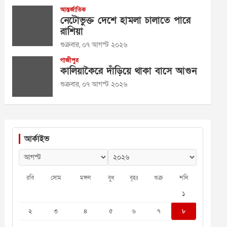
আন্তর্জাতিক
নেটোভুক্ত দেশে হামলা চালাতে পারে
রাশিয়া
শুক্রবার, ০৭ আগস্ট ২০২৬
গাজীপুর
কালিয়াকৈরে দাঁড়িয়ে থাকা বাসে আগুন
শুক্রবার, ০৭ আগস্ট ২০২৬
আর্কাইভ
রবি
সোম
মঙ্গল
বুধ
বৃহঃ
শুক্র
শনি
১
২
৩
৪
৫
৬
৭
৮