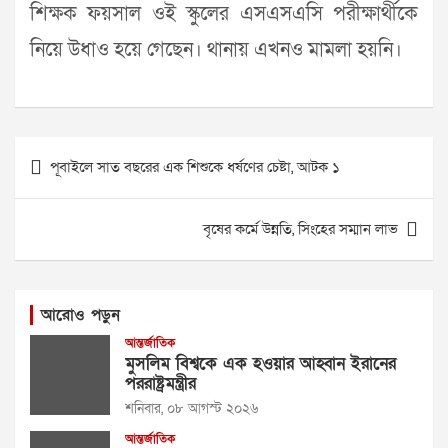
শিক্ষক ফয়সাল ওই স্কুলের এসএসএসি পরীক্ষার্থীকে
নিয়ে উধাও হয়ে গেছেন। থানায় এখনও মামলা হয়নি।
Post
পূবাইলে সাত বছরের এক শিশুকে ধর্ষণের চেষ্টা, আটক ১
navigation
বৃষের কর্মে উন্নতি, সিংহের সম্মান লাভ
আরোও পড়ুন
আন্তর্জাতিক
মুসলিম বিশ্বকে এক হওয়ার আহ্বান ইরানের
পররাষ্ট্রমন্ত্রীর
শনিবার, ০৮ আগস্ট ২০২৬
আন্তর্জাতিক