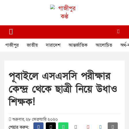
Skip
to
content
গাজীপুর কণ্ঠ
গণমানুষের কণ্ঠ
গাজীপুর
জাতীয়
সারাদেশ
আন্তর্জাতিক
আলোচিত
অর্থ-
পূবাইলে এসএসসি পরীক্ষার
কেন্দ্র থেকে ছাত্রী নিয়ে উধাও
শিক্ষক!
শুক্রবার, ২৮ ফেব্রুয়ারি ২০২০
শেয়ার করুন: