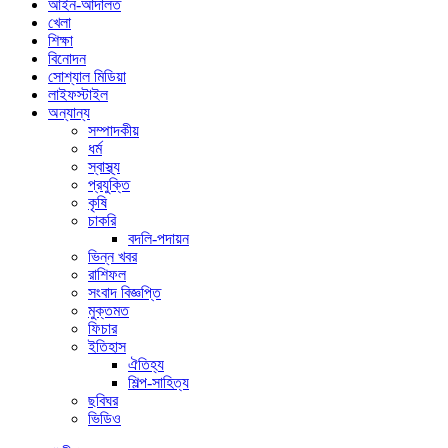
আইন-আদালত
খেলা
শিক্ষা
বিনোদন
সোশ্যাল মিডিয়া
লাইফস্টাইল
অন্যান্য
সম্পাদকীয়
ধর্ম
স্বাস্থ্য
প্রযুক্তি
কৃষি
চাকরি
বদলি-পদায়ন
ভিন্ন খবর
রাশিফল
সংবাদ বিজ্ঞপ্তি
মুক্তমত
ফিচার
ইতিহাস
ঐতিহ্য
শিল্প-সাহিত্য
ছবিঘর
ভিডিও