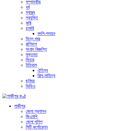
সম্পাদকীয়
ধর্ম
স্বাস্থ্য
প্রযুক্তি
কৃষি
চাকরি
বদলি-পদায়ন
ভিন্ন খবর
রাশিফল
সংবাদ বিজ্ঞপ্তি
মুক্তমত
ফিচার
ইতিহাস
ঐতিহ্য
শিল্প-সাহিত্য
ছবিঘর
ভিডিও
গাজীপুর
জেলা প্রশাসন
জিএমপি
জেলা পুলিশ
সিটি কর্পোরেশন