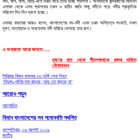
নদী, খাল, নালা, ঝিড়ি-ঝর্ণা ভরাট করে তৈরি হচ্ছে স্থাপনা। অন্যদিকে বান্দরবানের বিভিন্ন
এলাকা থেকে এসব স্থাপনার তরল ও কঠিন বর্জ্য সাঙ্গু নদীতে পড়ে নদীর প্রাকৃতিক
পরিবেশ দিন দিন ধ্বংস হচ্ছে।
এসময় বক্তারা আরও বলেন, বাংলাদেশের নদ-নদী এখন চরম অস্তিত্ব সংকটে, দখল
দূষণ, অত্যাচার ও অবহেলায় নদী হারিয়ে ফেলছে তার রূপ।
এ সংক্রান্ত আরো জানতে…..
দূষণের হাত থেকে শীতলক্ষ্যাকে রক্ষার দাবিতে
নৌকাবন্ধন
Post
সিরিয়ায় বিমান হামলায় ৩৩ তুর্কি সেনা নিহত
‘বিদ্যুৎ-পানির দাম বাড়ছে, আয় তো বাড়ছে না’
navigation
আরোও পড়ুন
আলোচিত
বিমান বাংলাদেশের সব পদোন্নতি স্থগিত
বৃহস্পতিবার, ০৬ আগস্ট ২০২৬
জাতীয়