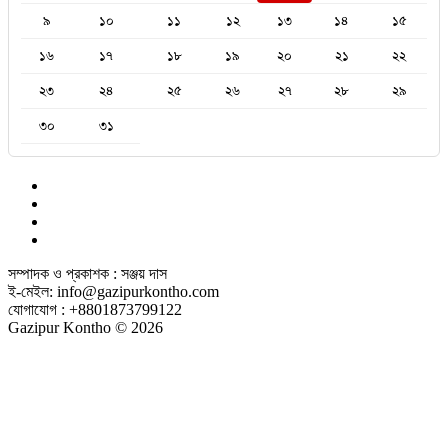
৯
১০
১১
১২
১৩
১৪
১৫
১৬
১৭
১৮
১৯
২০
২১
২২
২৩
২৪
২৫
২৬
২৭
২৮
২৯
৩০
৩১
সম্পাদক ও প্রকাশক : সঞ্জয় দাস
ই-মেইল: info@gazipurkontho.com
যোগাযোগ : +8801873799122
Gazipur Kontho © 2026