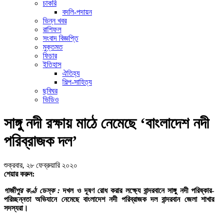
চাকরি
বদলি-পদায়ন
ভিন্ন খবর
রাশিফল
সংবাদ বিজ্ঞপ্তি
মুক্তমত
ফিচার
ইতিহাস
ঐতিহ্য
শিল্প-সাহিত্য
ছবিঘর
ভিডিও
সাঙ্গু নদী রক্ষায় মাঠে নেমেছে ‘বাংলাদেশ নদী
পরিব্রাজক দল’
শুক্রবার, ২৮ ফেব্রুয়ারি ২০২০
শেয়ার করুন:
গাজীপুর কণ্ঠ ডেস্ক :
দখল ও দূষণ রোধ করার লক্ষ্যে বান্দরবানে সাঙ্গু নদী পরিষ্কার-
পরিচ্ছন্নতা অভিযানে নেমেছে বাংলাদেশ নদী পরিব্রাজক দল বান্দরবান জেলা শাখার
সদস্যরা।