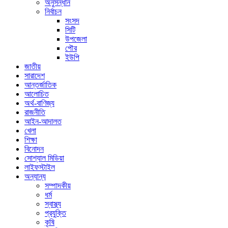
অনুসন্ধান
নির্বাচন
সংসদ
সিটি
উপজেলা
পৌর
ইউপি
জাতীয়
সারাদেশ
আন্তর্জাতিক
আলোচিত
অর্থ-বাণিজ্য
রাজনীতি
আইন-আদালত
খেলা
শিক্ষা
বিনোদন
সোশ্যাল মিডিয়া
লাইফস্টাইল
অন্যান্য
সম্পাদকীয়
ধর্ম
স্বাস্থ্য
প্রযুক্তি
কৃষি