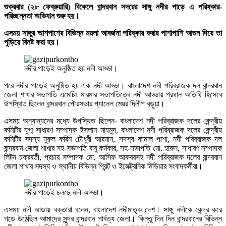
শুক্রবার (২৮ ফেব্রুয়ারি) বিকেলে বান্দরবান সদরের সাঙ্গু নদীর পাড়ে এ পরিষ্কার-
পরিচ্ছন্নতা অভিযান শুরু হয়।
এসময় সাঙ্গুর আশপাশের বিভিন্ন ময়লা আবর্জনা পরিষ্কার করার পাশাপাশি আগুন দিয়ে তা
পুড়িয়ে বিনষ্ট করা হয়।
নদীর পাড়েই অনুষ্ঠিত হয় নদী আড্ডা।
পরে নদীর পাড়েই অনুষ্ঠিত হয় এক নদী আড্ডা। বাংলাদেশ নদী পরিব্রাজক দল বান্দরবান
জেলা শাখার সভাপতি এমেচিং মারমার সভাপতিত্বে নদী আড্ডায় প্রধান অতিথি হিসেবে
উপস্থিত ছিলেন বান্দরবান পৌরসভার প্যানেল মেয়র দিলীপ বড়ুয়া।
এসময় অন্যান্যদের মধ্যে উপস্থিত ছিলেন- বাংলাদেশ নদী পরিব্রাজক দলের কেন্দ্রীয়
কমিটির যুগ্ম সাধারণ সম্পাদক ইসলাম মাহমুদ, বাংলাদেশ নদী পরিব্রাজক দলের কেন্দ্রীয়
কমিটির সদস্য নুরুল করিম চৌধুরী আরমান, সদস্য কামাল পাশা, নদী পরিব্রাজক দল
বান্দরবান জেলা শাখার সহ-সভাপতি বাবু কর্মকার, সহ-সভাপতি মো. হারুন, সাধারণ সম্পাদক
লিটন চক্রবর্তী, প্রচার সম্পাদক মো. আসিফ আকবরসহ নদী পরিব্রাজক দলের বান্দরবান
জেলা শাখার সদস্য ও স্থানীয় বিভিন্ন প্রিন্ট ও ইলেক্ট্রনিক মিডিয়ার সংবাদকর্মীরা।
নদীর পাড়েই চলছে নদী আড্ডা।
এসময় নদী আডায় বক্তারা বলেন, বাংলাদেশ নদীমাতৃক দেশ। সাঙ্গু নদীকে কেন্দ্র করে
গড়ে উঠেছিল আমাদের সুন্দর বান্দরবান পার্বত্য জেলা। কিন্তু দিন দিন বান্দরবানের বিভিন্ন