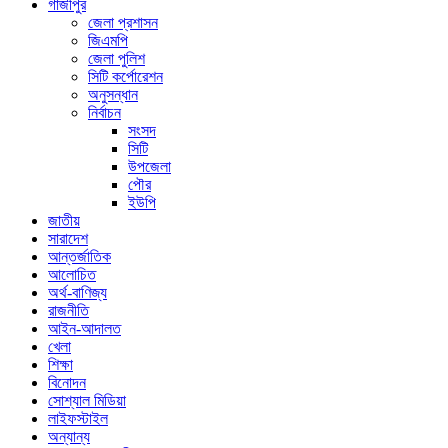
গাজীপুর
জেলা প্রশাসন
জিএমপি
জেলা পুলিশ
সিটি কর্পোরেশন
অনুসন্ধান
নির্বাচন
সংসদ
সিটি
উপজেলা
পৌর
ইউপি
জাতীয়
সারাদেশ
আন্তর্জাতিক
আলোচিত
অর্থ-বাণিজ্য
রাজনীতি
আইন-আদালত
খেলা
শিক্ষা
বিনোদন
সোশ্যাল মিডিয়া
লাইফস্টাইল
অন্যান্য