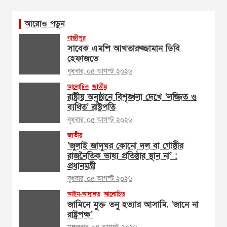
আরোও পড়ুন
গাজীপুর
সাবেক এমপি আখতারুজ্জামান ডিবি
হেফাজতে
বুধবার, ০৫ আগস্ট ২০২৬
আলোচিত
জাতীয়
রাষ্ট্রীয় অনুষ্ঠানে বিশৃঙ্খলা দেখে ‘লজ্জিত ও
ব্যথিত’ রাষ্ট্রপতি
বুধবার, ০৫ আগস্ট ২০২৬
জাতীয়
‘জুলাই জাদুঘর কোনো দল বা গোষ্ঠীর
রাজনৈতিক ভাষ্য প্রতিষ্ঠার স্থান না’ :
প্রধানমন্ত্রী
বুধবার, ০৫ আগস্ট ২০২৬
আইন-আদালত
আলোচিত
জামিনে মুক্ত তনু হত্যার আসামি, ‘জানে না
রাষ্ট্রপক্ষ’