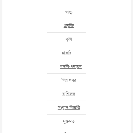
স্বাস্থ্য
প্রযুক্তি
কৃষি
চাকরি
বদলি-পদায়ন
ভিন্ন খবর
রাশিফল
সংবাদ বিজ্ঞপ্তি
মুক্তমত