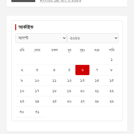
মঙ্গলবার, ০৪ আগস্ট ২০২৬
আর্কাইভ
রবি
সোম
মঙ্গল
বুধ
বৃহঃ
শুক্র
শনি
১
২
৩
৪
৫
৬
৭
৮
৯
১০
১১
১২
১৩
১৪
১৫
১৬
১৭
১৮
১৯
২০
২১
২২
২৩
২৪
২৫
২৬
২৭
২৮
২৯
৩০
৩১