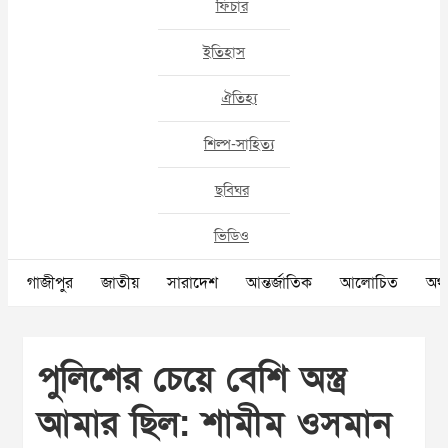
ফিচার
ইতিহাস
ঐতিহ্য
শিল্প-সাহিত্য
ছবিঘর
ভিডিও
গাজীপুর
জাতীয়
সারাদেশ
আন্তর্জাতিক
আলোচিত
অর্থ
পুলিশের চেয়ে বেশি অস্ত্র
আমার ছিল: শামীম ওসমান