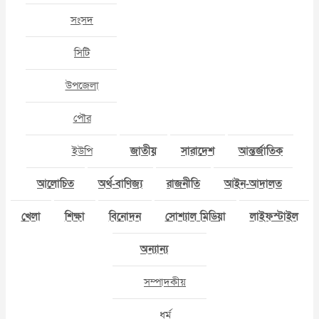
সংসদ
সিটি
উপজেলা
পৌর
ইউপি
জাতীয়
সারাদেশ
আন্তর্জাতিক
আলোচিত
অর্থ-বাণিজ্য
রাজনীতি
আইন-আদালত
খেলা
শিক্ষা
বিনোদন
সোশ্যাল মিডিয়া
লাইফস্টাইল
অন্যান্য
সম্পাদকীয়
ধর্ম