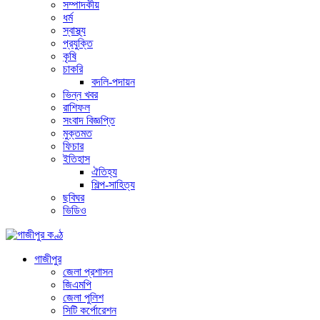
সম্পাদকীয়
ধর্ম
স্বাস্থ্য
প্রযুক্তি
কৃষি
চাকরি
বদলি-পদায়ন
ভিন্ন খবর
রাশিফল
সংবাদ বিজ্ঞপ্তি
মুক্তমত
ফিচার
ইতিহাস
ঐতিহ্য
শিল্প-সাহিত্য
ছবিঘর
ভিডিও
গাজীপুর
জেলা প্রশাসন
জিএমপি
জেলা পুলিশ
সিটি কর্পোরেশন