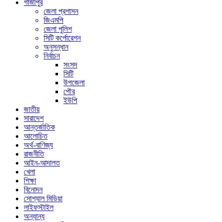
গাজীপুর
জেলা প্রশাসন
জিএমপি
জেলা পুলিশ
সিটি কর্পোরেশন
অনুসন্ধান
নির্বাচন
সংসদ
সিটি
উপজেলা
পৌর
ইউপি
জাতীয়
সারাদেশ
আন্তর্জাতিক
আলোচিত
অর্থ-বাণিজ্য
রাজনীতি
আইন-আদালত
খেলা
শিক্ষা
বিনোদন
সোশ্যাল মিডিয়া
লাইফস্টাইল
অন্যান্য