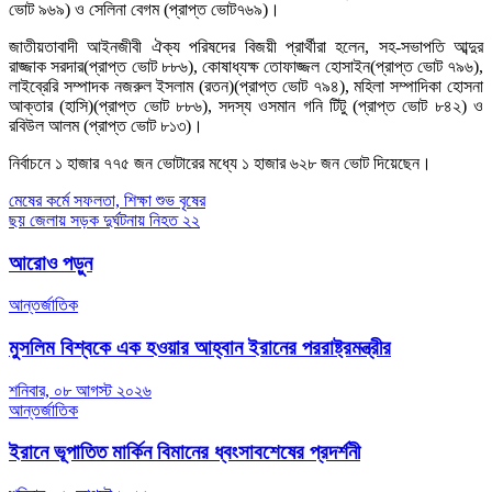
ভোট ৯৬৯) ও সেলিনা বেগম (প্রাপ্ত ভোট৭৬৯)।
জাতীয়তাবাদী আইনজীবী ঐক্য পরিষদের বিজয়ী প্রার্থীরা হলেন, সহ-সভাপতি আব্দুর
রাজ্জাক সরদার(প্রাপ্ত ভোট ৮৮৬), কোষাধ্যক্ষ তোফাজ্জল হোসাইন(প্রাপ্ত ভোট ৭৯৬),
লাইব্রেরি সম্পাদক নজরুল ইসলাম (রতন)(প্রাপ্ত ভোট ৭৯৪), মহিলা সম্পাদিকা হোসনা
আক্তার (হাসি)(প্রাপ্ত ভোট ৮৮৬), সদস্য ওসমান গনি টিটু (প্রাপ্ত ভোট ৮৪২) ও
রবিউল আলম (প্রাপ্ত ভোট ৮১৩)।
নির্বাচনে ১ হাজার ৭৭৫ জন ভোটারের মধ্যে ১ হাজার ৬২৮ জন ভোট দিয়েছেন।
Post
মেষের কর্মে সফলতা, শিক্ষা শুভ বৃষের
ছয় জেলায় সড়ক দুর্ঘটনায় নিহত ২২
navigation
আরোও পড়ুন
আন্তর্জাতিক
মুসলিম বিশ্বকে এক হওয়ার আহ্বান ইরানের পররাষ্ট্রমন্ত্রীর
শনিবার, ০৮ আগস্ট ২০২৬
আন্তর্জাতিক
ইরানে ভূপাতিত মার্কিন বিমানের ধ্বংসাবশেষের প্রদর্শনী