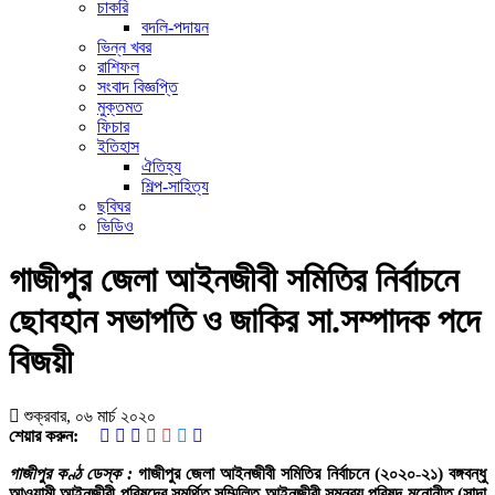
চাকরি
বদলি-পদায়ন
ভিন্ন খবর
রাশিফল
সংবাদ বিজ্ঞপ্তি
মুক্তমত
ফিচার
ইতিহাস
ঐতিহ্য
শিল্প-সাহিত্য
ছবিঘর
ভিডিও
গাজীপুর জেলা আইনজীবী সমিতির নির্বাচনে
ছোবহান সভাপতি ও জাকির সা.সম্পাদক পদে
বিজয়ী
শুক্রবার, ০৬ মার্চ ২০২০
শেয়ার করুন:
গাজীপুর কণ্ঠ ডেস্ক :
গাজীপুর জেলা আইনজীবী সমিতির নির্বাচনে (২০২০-২১) বঙ্গবন্ধু
আওয়ামী আইনজীবী পরিষদের সমর্থিত সম্মিলিত আইনজীবী সমন্বয় পরিষদ মনোনীত (সাদা