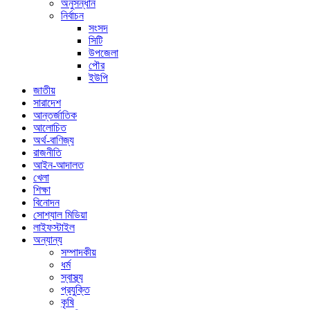
অনুসন্ধান
নির্বাচন
সংসদ
সিটি
উপজেলা
পৌর
ইউপি
জাতীয়
সারাদেশ
আন্তর্জাতিক
আলোচিত
অর্থ-বাণিজ্য
রাজনীতি
আইন-আদালত
খেলা
শিক্ষা
বিনোদন
সোশ্যাল মিডিয়া
লাইফস্টাইল
অন্যান্য
সম্পাদকীয়
ধর্ম
স্বাস্থ্য
প্রযুক্তি
কৃষি