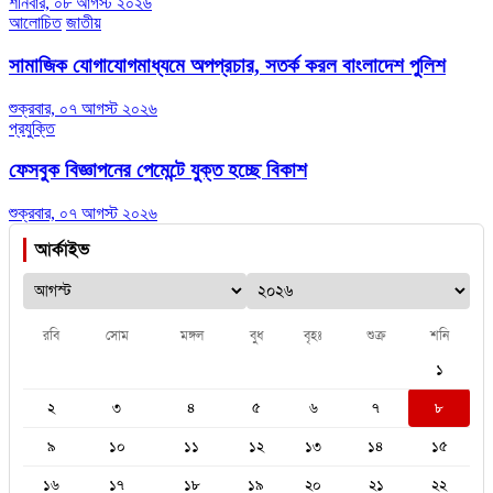
শনিবার, ০৮ আগস্ট ২০২৬
আলোচিত
জাতীয়
সামাজিক যোগাযোগমাধ্যমে অপপ্রচার, সতর্ক করল বাংলাদেশ পুলিশ
শুক্রবার, ০৭ আগস্ট ২০২৬
প্রযুক্তি
ফেসবুক বিজ্ঞাপনের পেমেন্টে যুক্ত হচ্ছে বিকাশ
শুক্রবার, ০৭ আগস্ট ২০২৬
আর্কাইভ
রবি
সোম
মঙ্গল
বুধ
বৃহঃ
শুক্র
শনি
১
২
৩
৪
৫
৬
৭
৮
৯
১০
১১
১২
১৩
১৪
১৫
১৬
১৭
১৮
১৯
২০
২১
২২