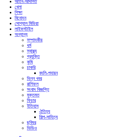
আইন-আদালত
খেলা
শিক্ষা
বিনোদন
সোশ্যাল মিডিয়া
লাইফস্টাইল
অন্যান্য
সম্পাদকীয়
ধর্ম
স্বাস্থ্য
প্রযুক্তি
কৃষি
চাকরি
বদলি-পদায়ন
ভিন্ন খবর
রাশিফল
সংবাদ বিজ্ঞপ্তি
মুক্তমত
ফিচার
ইতিহাস
ঐতিহ্য
শিল্প-সাহিত্য
ছবিঘর
ভিডিও