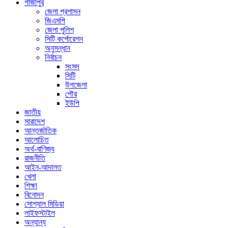
গাজীপুর
জেলা প্রশাসন
জিএমপি
জেলা পুলিশ
সিটি কর্পোরেশন
অনুসন্ধান
নির্বাচন
সংসদ
সিটি
উপজেলা
পৌর
ইউপি
জাতীয়
সারাদেশ
আন্তর্জাতিক
আলোচিত
অর্থ-বাণিজ্য
রাজনীতি
আইন-আদালত
খেলা
শিক্ষা
বিনোদন
সোশ্যাল মিডিয়া
লাইফস্টাইল
অন্যান্য