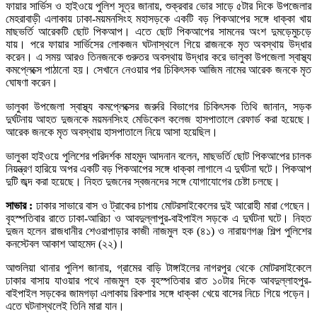
ফায়ার সার্ভিস ও হাইওয়ে পুলিশ সূত্র জানায়, শুক্রবার ভোর সাড়ে ৫টার দিকে উপজেলার
মেহরাবাড়ী এলাকায় ঢাকা-ময়মনসিংহ মহাসড়কে একটি বড় পিকআপের সঙ্গে ধাক্কা খায়
মাছভর্তি আরেকটি ছোট পিকআপ। এতে ছোট পিকআপের সামনের অংশ দুমড়েমুচড়ে
যায়। পরে ফায়ার সার্ভিসের লোকজন ঘটনাস্থলে গিয়ে রাজনকে মৃত অবস্থায় উদ্ধার
করেন। এ সময় আরও তিনজনকে গুরুতর অবস্থায় উদ্ধার করে ভালুকা উপজেলা স্বাস্থ্য
কমপ্লেক্সে পাঠানো হয়। সেখানে নেওয়ার পর চিকিৎসক আজিম নামের আরেক জনকে মৃত
ঘোষণা করেন।
ভালুকা উপজেলা স্বাস্থ্য কমপ্লেক্সের জরুরি বিভাগের চিকিৎসক তিথি জানান, সড়ক
দুর্ঘটনায় আহত দুজনকে ময়মনসিংহ মেডিকেল কলেজ হাসপাতালে রেফার্ড করা হয়েছে।
আরেক জনকে মৃত অবস্থায় হাসপাতালে নিয়ে আসা হয়েছিল।
ভালুকা হাইওয়ে পুলিশের পরিদর্শক মাহমুদ আদনান বলেন, মাছভর্তি ছোট পিকআপের চালক
নিয়ন্ত্রণ হারিয়ে অপর একটি বড় পিকআপের সঙ্গে ধাক্কা লাগালে এ দুর্ঘটনা ঘটে। পিকআপ
দুটি জব্দ করা হয়েছে। নিহত দুজনের স্বজনদের সঙ্গে যোগাযোগের চেষ্টা চলছে।
সাভার :
ঢাকার সাভারে বাস ও ট্রাকের চাপায় মোটরসাইকেলের দুই আরোহী মারা গেছেন।
বৃহস্পতিবার রাতে ঢাকা-আরিচা ও আবদুল্লাপুর-বাইপাইল সড়কে এ দুর্ঘটনা ঘটে। নিহত
দুজন হলেন রাজধানীর শেওরাপাড়ার কাজী নাজমুল হক (৪১) ও নারায়ণগঞ্জ শিল্প পুলিশের
কনস্টেবল আকাশ আহমেদ (২২)।
আশুলিয়া থানার পুলিশ জানায়, গ্রামের বাড়ি টাঙ্গাইলের নাগরপুর থেকে মোটরসাইকেলে
ঢাকার বাসায় যাওয়ার পথে নাজমুল হক বৃহস্পতিবার রাত ১০টার দিকে আবদুল্লাহপুর-
বাইপাইল সড়কের জামগড়া এলাকায় রিকশার সঙ্গে ধাক্কা খেয়ে বাসের নিচে গিয়ে পড়েন।
এতে ঘটনাস্থলেই তিনি মারা যান।