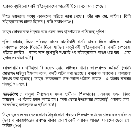
হতাহত ব্যক্তিরা সবাই মাইক্রোবাসের আরোহী ছিলেন বলে জানা গেছে।
নিহত ছয়জনের মধ্যে একজনের পরিচয় জানা গেছে। তাঁর নাম মো. শাহীন। তিনি
মাইক্রোবাসের চালক ছিলেন। বাড়ি নারায়ণগঞ্জে।
আহত লোকজনকে উদ্ধার করে জেলা সদর হাসপাতালে পাঠিয়েছে পুলিশ।
পুলিশ জানায়, লিমন পরিবহন নামের যাত্রীবাহী বাসটি ঢাকার দিকে যাচ্ছিল। আর
নারায়ণগঞ্জ থেকে সিলেটের দিকে যাচ্ছিল যাত্রীবাহী মাইক্রোবাসটি। বাসটি বেপরোয়া
গতিতে চলছিল। বাসের সঙ্গে মুখোমুখি সংঘর্ষের পর মাইক্রোবাসে আগুন ধরে যায়। এতে
হতাহতের ঘটনা ঘটে।
ব্রাহ্মণবাড়িয়ার খাটিহাতা বিশ্বরোড মোড় হাইওয়ে থানার ভারপ্রাপ্ত কর্মকর্তা (ওসি)
মোহাম্মদ মাইনুল ইসলাম বলেন, বাসটি আটক করা হয়েছে। বাসচালক পলাতক। লাশগুলো
উদ্ধার করা হয়েছে। আহত লোকজনকে হাসপাতালে পাঠানো হয়েছে। এ ঘটনায় মামলার
প্রস্তুতি চলছে।
ময়মনসিংহ :
ভালুকা উপজেলায় সড়ক দুর্ঘটনায় পিকআপের চালকসহ দুজন নিহত
হয়েছেন। এ ঘটনায় দুজন আহত হন। আজ ভোরে উপজেলার মেহরাবাড়ী এলাকায় ঢাকা-
ময়মনসিংহ মহাসড়কে এ দুর্ঘটনা ঘটে।
নিহত দুজন হলেন নেত্রকোনার ঠাকুরাকোনা গ্রামের পিকআপ ভ্যানের চালক রাজন রবিদাস
(২২) ও নারায়ণগঞ্জের রূপগঞ্জ থানার তালাশ কোর্ট এলাকার আবদুস সালামের ছেলে মো.
আজিম (২৩)।