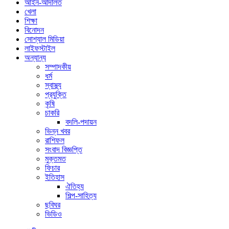
আইন-আদালত
খেলা
শিক্ষা
বিনোদন
সোশ্যাল মিডিয়া
লাইফস্টাইল
অন্যান্য
সম্পাদকীয়
ধর্ম
স্বাস্থ্য
প্রযুক্তি
কৃষি
চাকরি
বদলি-পদায়ন
ভিন্ন খবর
রাশিফল
সংবাদ বিজ্ঞপ্তি
মুক্তমত
ফিচার
ইতিহাস
ঐতিহ্য
শিল্প-সাহিত্য
ছবিঘর
ভিডিও