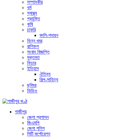
সম্পাদকীয়
ধর্ম
স্বাস্থ্য
প্রযুক্তি
কৃষি
চাকরি
বদলি-পদায়ন
ভিন্ন খবর
রাশিফল
সংবাদ বিজ্ঞপ্তি
মুক্তমত
ফিচার
ইতিহাস
ঐতিহ্য
শিল্প-সাহিত্য
ছবিঘর
ভিডিও
গাজীপুর
জেলা প্রশাসন
জিএমপি
জেলা পুলিশ
সিটি কর্পোরেশন