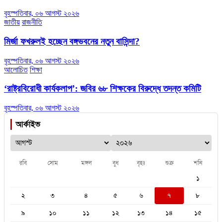
বৃহস্পতিবার, ০৬ আগস্ট ২০২৬
জাতীয়
রাজনীতি
মির্জা ফখরুলই হচ্ছেন বঙ্গভবনের নতুন বাসিন্দা?
বৃহস্পতিবার, ০৬ আগস্ট ২০২৬
আলোচিত
শিক্ষা
‘রাষ্ট্রবিরোধী কার্যকলাপ’: জবির ৬৮ শিক্ষকের বিরুদ্ধে তদন্ত কমিটি
বৃহস্পতিবার, ০৬ আগস্ট ২০২৬
আর্কাইভ
রবি
সোম
মঙ্গল
বুধ
বৃহঃ
শুক্র
শনি
১
২
৩
৪
৫
৬
৭
৮
৯
১০
১১
১২
১৩
১৪
১৫