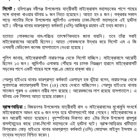
সিলেট :
হবিগঞ্জের নবীগঞ্জ উপজেলায় যাত্রীবাহী মাইক্রোবাস মহাসড়কের পাশে গাছের
সঙ্গে ধাক্কা খাওয়ার ঘটনায় ৯ জন নিহত হয়েছেন। আহত হন ৪ জন। শুক্রবার সকাল
সাড়ে সাতটার দিকে উপজেলার কান্দিগাঁও এলাকায় ঢাকা-সিলেট মহাসড়কে এই দুর্ঘটনা
ঘটে। নবীগঞ্জ থানার ভারপ্রাপ্ত কর্মকর্তা (ওসি) আজিজুর রহমান এই তথ্য জানান।
হতাহত লোকজনের নাম-পরিচয় তাৎক্ষণিকভাবে জানা যায়নি। তবে তাঁরা সবাই
মাইক্রোবাসের আরোহী ছিলেন। আহত লোকজনকে উদ্ধার করে সিলেট এম এ জি
ওসমানী মেডিকেল কলেজ হাসপাতালে নেওয়া হয়েছে।
পুলিশ জানায়, মাইক্রোবাসটি নারায়ণগঞ্জ থেকে সিলেট যাচ্ছিল। মাইক্রোবাসে আরোহী
ছিলেন ১৩ জন। কান্দিগাঁও এলাকায় পৌঁছার পর চালক নিয়ন্ত্রণ হারালে মাইক্রোবাসটি
সড়কের পাশে একটি গাছের সঙ্গে প্রচণ্ড জোরে ধাক্কা খায়।
শেরপুর হাইওয়ে থানার ভারপ্রাপ্ত কর্মকর্তা এরশাদুল হক ভূঁইয়া বলেন, নারায়ণগঞ্জ থেকে
সুনামগঞ্জে কাতারপ্রবাসী ইমন (২৪) মেয়ে দেখতে যাচ্ছিলেন। শেরপুর হাইওয়ে থানায়
সাতজন পুরুষ ও একজন নারীর লাশ রয়েছে। আরেকজনের লাশ রয়েছে হাসপাতালে। এ
ঘটনায় এক শিশুসহ আহত হয়েছে চারজন।
ব্রাহ্মণবাড়িয়া :
বিজয়নগর উপজেলায় যাত্রীবাহী বাস ও মাইক্রোবাসের মুখোমুখি সংঘর্ষে
মাইক্রোবাসে আগুন ধরে ৬ জন দগ্ধ হয়ে ঘটনাস্থলেই মারা গেছেন। মাইক্রোবাসের ৪
জন আরোহী আহত হয়েছেন। বৃহস্পতিবার দিবাগত রাত ২টার দিকে উপজেলা রামপুরা
বাসস্ট্যান্ডের কাছে ঢাকা-সিলেট মহাসড়কে এই দুর্ঘটনা ঘটে। ব্রাহ্মণবাড়িয়ার খাটিহাতা
বিশ্বরোড মোড় হাইওয়ে থানার ভারপ্রাপ্ত কর্মকর্তা (ওসি) মোহাম্মদ মাইনুল ইসলাম এ
তথ্যের সত্যতা নিশ্চিত করেন।