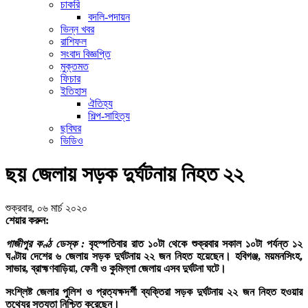
চাকরি
বদলি-পদায়ন
ভিন্ন খবর
রাশিফল
সংবাদ বিজ্ঞপ্তি
মুক্তমত
ফিচার
ইতিহাস
ঐতিহ্য
শিল্প-সাহিত্য
ছবিঘর
ভিডিও
ছয় জেলায় সড়ক দুর্ঘটনায় নিহত ২২
শুক্রবার, ০৬ মার্চ ২০২০
শেয়ার করুন:
গাজীপুর কণ্ঠ ডেস্ক :
বৃহস্পতিবার রাত ১০টা থেকে শুক্রবার সকাল ১০টা পর্যন্ত ১২
ঘণ্টায় দেশের ৬ জেলায় সড়ক দুর্ঘটনায় ২২ জন নিহত হয়েছেন।
হবিগঞ্জ, ময়মনসিংহ,
সাভার, ব্রাহ্মণবাড়িয়া, ফেনী ও কুমিল্লা জেলায় এসব দুর্ঘটনা ঘটে।
সংশ্লিষ্ট জেলার পুলিশ ও প্রত্যক্ষদর্শী ব্যক্তিরা সড়ক দুর্ঘটনায় ২২ জন নিহত হওয়ার
তথ্যের সত্যতা নিশ্চিত করেছেন।