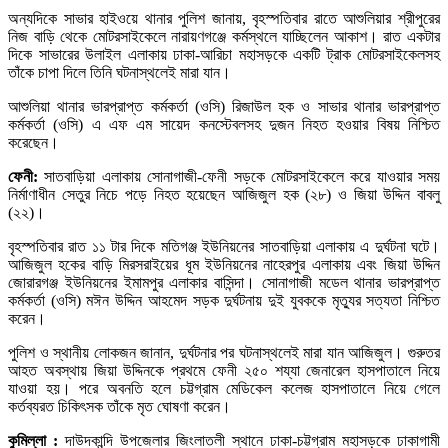
অন্যদিকে সাভার হাইওয়ে থানার পুলিশ জানায়, বৃহস্পতিবার রাতে আশুলিয়ার শ্রীপুরের
নিজ বাড়ি থেকে মোটরসাইকেলে নারায়ণগঞ্জে কর্মস্থলে যাচ্ছিলেন আকাশ। রাত একটার
দিকে সাভারের উলাইল এলাকায় ঢাকা-আরিচা মহাসড়কে একটি ট্রাক মোটরসাইকেলসহ
তাঁকে চাপা দিলে তিনি ঘটনাস্থলেই মারা যান।
আশুলিয়া থানার ভারপ্রাপ্ত কর্মকর্তা (ওসি) রিজাউল হক ও সাভার থানার ভারপ্রাপ্ত
কর্মকর্তা (ওসি) এ এফ এম সায়েদ কনস্টেবলসহ দুজন নিহত হওয়ার বিষয় নিশ্চিত
করেছেন।
ফেনী:
সাতবাড়িয়া এলাকায় সোনাগাজী-ফেনী সড়কে মোটরসাইকেলে করে যাওয়ার সময়
নির্মাণাধীন সেতুর নিচে পড়ে নিহত হয়েছেন আজিজুল হক (২৮) ও জিয়া উদ্দিন বাবলু
(২২)।
বৃহস্পতিবার রাত ১১ টার দিকে মতিগঞ্জ ইউনিয়নের সাতবাড়িয়া এলাকায় এ দুর্ঘটনা ঘটে।
আজিজুল হকের বাড়ি মিরসরাইয়ের ধূম ইউনিয়নের নাহেরপুর এলাকায় এবং জিয়া উদ্দিন
জোরারগঞ্জ ইউনিয়নের ইমামপুর এলাকার বাসিন্দা। সোনাগাজী মডেল থানার ভারপ্রাপ্ত
কর্মকর্তা (ওসি) মঈন উদ্দিন আহমেদ সড়ক দুর্ঘটনায় দুই যুবককে মৃত্যুর সত্যতা নিশ্চিত
করেন।
পুলিশ ও স্থানীয় লোকজন জানান, দুর্ঘটনার পর ঘটনাস্থলেই মারা যান আজিজুল। গুরুতর
আহত অবস্থায় জিয়া উদ্দিনকে প্রথমে ফেনী ২৫০ শয্যা জেনারেল হাসপাতালে নিয়ে
যাওয়া হয়। পরে অবনতি হলে চট্টগ্রাম মেডিকেল কলেজ হাসপাতালে নিয়ে গেলে
কর্তব্যরত চিকিৎসক তাঁকে মৃত ঘোষণা করেন।
কুমিল্লা :
দাউদকান্দি উপজেলার জিংলাতলী স্থানে ঢাকা-চট্টগ্রাম মহাসড়কে ঢাকাগামী