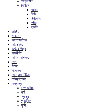
অনুসন্ধান
নির্বাচন
সংসদ
সিটি
উপজেলা
পৌর
ইউপি
জাতীয়
সারাদেশ
আন্তর্জাতিক
আলোচিত
অর্থ-বাণিজ্য
রাজনীতি
আইন-আদালত
খেলা
শিক্ষা
বিনোদন
সোশ্যাল মিডিয়া
লাইফস্টাইল
অন্যান্য
সম্পাদকীয়
ধর্ম
স্বাস্থ্য
প্রযুক্তি
কৃষি