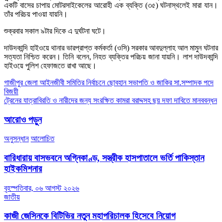
একটি বাসের চাপায় মোটরসাইকেলের আরোহী এক ব্যক্তি (৩৫) ঘটনাস্থলেই মারা যান।
তাঁর পরিচয় পাওয়া যায়নি।
শুক্রবার সকাল ৯টার দিকে এ দুর্ঘটনা ঘটে।
দাউদকান্দি হাইওয়ে থানার ভারপ্রাপ্ত কর্মকর্তা (ওসি) সরকার আবদুল্লাহ আল মামুন ঘটনার
সত্যতা নিশ্চিত করেন। তিনি বলেন, নিহত ব্যক্তির পরিচয় জানা যায়নি। লাশ দাউদকান্দি
হাইওয়ে পুলিশ হেফাজতে রাখা আছে।
Post
গাজীপুর জেলা আইনজীবী সমিতির নির্বাচনে ছোবহান সভাপতি ও জাকির সা.সম্পাদক পদে
বিজয়ী
navigation
ট্রেনের যাত্রাবিরতি ও নারীদের জন্য সংরক্ষিত কামরা বরাদ্দসহ ছয় দফা দাবিতে মানববন্ধন
আরোও পড়ুন
অনুসন্ধান
আলোচিত
বারিধারায় বাসভবনে অগ্নিকাণ্ড, সস্ত্রীক হাসপাতালে ভর্তি পাকিস্তান
হাইকমিশনার
বৃহস্পতিবার, ০৬ আগস্ট ২০২৬
জাতীয়
কাজী জেসিনকে বিটিভির নতুন মহাপরিচালক হিসেবে নিয়োগ