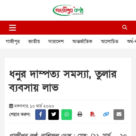
Skip
to
content
গাজীপুর কণ্ঠ
গণমানুষের কণ্ঠ
গাজীপুর
জাতীয়
সারাদেশ
আন্তর্জাতিক
আলোচিত
অর্থ-
ধনুর দাম্পত্য সমস্যা, তুলার
ব্যবসায় লাভ
মঙ্গলবার, ১০ মার্চ ২০২০
শেয়ার করুন: