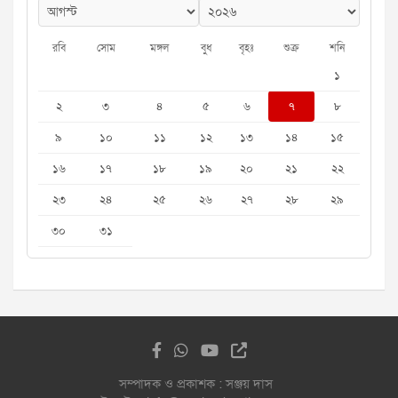
রবি
সোম
মঙ্গল
বুধ
বৃহঃ
শুক্র
শনি
১
২
৩
৪
৫
৬
৭
৮
৯
১০
১১
১২
১৩
১৪
১৫
১৬
১৭
১৮
১৯
২০
২১
২২
২৩
২৪
২৫
২৬
২৭
২৮
২৯
৩০
৩১
সম্পাদক ও প্রকাশক : সঞ্জয় দাস