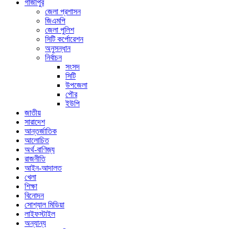
গাজীপুর
জেলা প্রশাসন
জিএমপি
জেলা পুলিশ
সিটি কর্পোরেশন
অনুসন্ধান
নির্বাচন
সংসদ
সিটি
উপজেলা
পৌর
ইউপি
জাতীয়
সারাদেশ
আন্তর্জাতিক
আলোচিত
অর্থ-বাণিজ্য
রাজনীতি
আইন-আদালত
খেলা
শিক্ষা
বিনোদন
সোশ্যাল মিডিয়া
লাইফস্টাইল
অন্যান্য