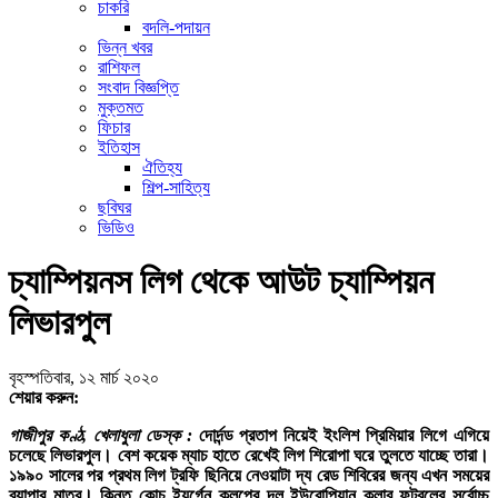
চাকরি
বদলি-পদায়ন
ভিন্ন খবর
রাশিফল
সংবাদ বিজ্ঞপ্তি
মুক্তমত
ফিচার
ইতিহাস
ঐতিহ্য
শিল্প-সাহিত্য
ছবিঘর
ভিডিও
চ্যাম্পিয়নস লিগ থেকে আউট চ্যাম্পিয়ন
লিভারপুল
বৃহস্পতিবার, ১২ মার্চ ২০২০
শেয়ার করুন:
গাজীপুর কণ্ঠ, খেলাধুলা ডেস্ক :
দোর্দন্ড প্রতাপ নিয়েই ইংলিশ প্রিমিয়ার লিগে এগিয়ে
চলেছে লিভারপুল। বেশ কয়েক ম্যাচ হাতে রেখেই লিগ শিরোপা ঘরে তুলতে যাচ্ছে তারা।
১৯৯০ সালের পর প্রথম লিগ ট্রফি ছিনিয়ে নেওয়াটা দ্য রেড শিবিরের জন্য এখন সময়ের
ব্যাপার মাত্র। কিন্তু কোচ ইয়ুর্গেন ক্লপের দল ইউরোপিয়ান ক্লাব ফুটবলের সর্বোচ্চ