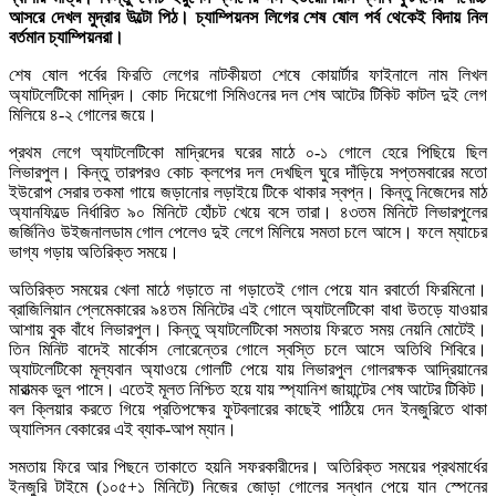
আসরে দেখল মুদ্রার উল্টো পিঠ। চ্যাম্পিয়নস লিগের শেষ ষোল পর্ব থেকেই বিদায় নিল
বর্তমান চ্যাম্পিয়নরা।
শেষ ষোল পর্বের ফিরতি লেগের নাটকীয়তা শেষে কোয়ার্টার ফাইনালে নাম লিখল
অ্যাটলেটিকো মাদ্রিদ। কোচ দিয়েগো সিমিওনের দল শেষ আটের টিকিট কাটল দুই লেগ
মিলিয়ে ৪-২ গোলের জয়ে।
প্রথম লেগে অ্যাটলেটিকো মাদ্রিদের ঘরের মাঠে ০-১ গোলে হেরে পিছিয়ে ছিল
লিভারপুল। কিন্তু তারপরও কোচ ক্লপের দল দেখছিল ঘুরে দাঁড়িয়ে সপ্তমবারের মতো
ইউরোপ সেরার তকমা গায়ে জড়ানোর লড়াইয়ে টিকে থাকার স্বপ্ন। কিন্তু নিজেদের মাঠ
অ্যানফিল্ডে নির্ধারিত ৯০ মিনিটে হোঁচট খেয়ে বসে তারা। ৪৩তম মিনিটে লিভারপুলের
জর্জিনিও উইজনালডাম গোল পেলেও দুই লেগে মিলিয়ে সমতা চলে আসে। ফলে ম্যাচের
ভাগ্য গড়ায় অতিরিক্ত সময়ে।
অতিরিক্ত সময়ের খেলা মাঠে গড়াতে না গড়াতেই গোল পেয়ে যান রবার্তো ফিরমিনো।
ব্রাজিলিয়ান প্লেমেকারের ৯৪তম মিনিটের এই গোলে অ্যাটলেটিকো বাধা উতড়ে যাওয়ার
আশায় বুক বাঁধে লিভারপুল। কিন্তু অ্যাটলেটিকো সমতায় ফিরতে সময় নেয়নি মোটেই।
তিন মিনিট বাদেই মার্কোস লোরেন্তের গোলে স্বস্তি চলে আসে অতিথি শিবিরে।
অ্যাটলেটিকো মূল্যবান অ্যাওয়ে গোলটি পেয়ে যায় লিভারপুল গোলরক্ষক আদ্রিয়ানের
মারাত্মক ভুল পাসে। এতেই মূলত নিশ্চিত হয়ে যায় স্প্যানিশ জায়ান্টের শেষ আটের টিকিট।
বল ক্লিয়ার করতে গিয়ে প্রতিপক্ষের ফুটবলারের কাছেই পাঠিয়ে দেন ইনজুরিতে থাকা
অ্যালিসন বেকারের এই ব্যাক-আপ ম্যান।
সমতায় ফিরে আর পিছনে তাকাতে হয়নি সফরকারীদের। অতিরিক্ত সময়ের প্রথমার্ধের
ইনজুরি টাইমে (১০৫+১ মিনিটে) নিজের জোড়া গোলের সন্ধান পেয়ে যান স্পেনের