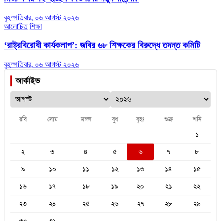
বৃহস্পতিবার, ০৬ আগস্ট ২০২৬
আলোচিত
শিক্ষা
‘রাষ্ট্রবিরোধী কার্যকলাপ’: জবির ৬৮ শিক্ষকের বিরুদ্ধে তদন্ত কমিটি
বৃহস্পতিবার, ০৬ আগস্ট ২০২৬
আর্কাইভ
রবি
সোম
মঙ্গল
বুধ
বৃহঃ
শুক্র
শনি
১
২
৩
৪
৫
৬
৭
৮
৯
১০
১১
১২
১৩
১৪
১৫
১৬
১৭
১৮
১৯
২০
২১
২২
২৩
২৪
২৫
২৬
২৭
২৮
২৯