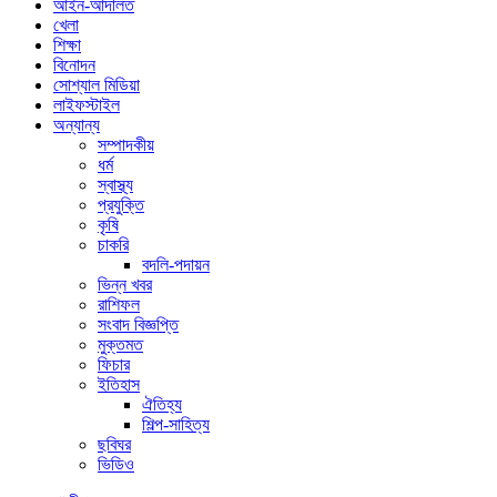
আইন-আদালত
খেলা
শিক্ষা
বিনোদন
সোশ্যাল মিডিয়া
লাইফস্টাইল
অন্যান্য
সম্পাদকীয়
ধর্ম
স্বাস্থ্য
প্রযুক্তি
কৃষি
চাকরি
বদলি-পদায়ন
ভিন্ন খবর
রাশিফল
সংবাদ বিজ্ঞপ্তি
মুক্তমত
ফিচার
ইতিহাস
ঐতিহ্য
শিল্প-সাহিত্য
ছবিঘর
ভিডিও