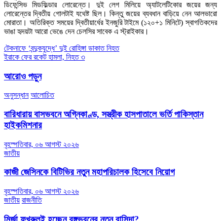
ডিফেন্সিভ মিডফিল্ডার লোরেন্তে। দুই লেগ মিলিয়ে অ্যাটলেটিকোর জয়ের জন্য
লোরেন্তের দ্বিতীয় গোলটাই যথেষ্ট ছিল। কিন্তু জয়ের ব্যবধান বাড়িয়ে নেন আলভারো
মোরাতা। অতিরিক্ত সময়ের দ্বিতীয়ার্ধের ইনজুরি টাইমে (১২০+১ মিনিটে) স্বাগতিকদের
ভাঙা হৃদয়টা আরো ভেঙে দেন চেলসির সাবেক এ স্ট্রাইকার।
Post
টেকনাফে ‘বন্দুকযুদ্ধে’ দুই রোহিঙ্গা ডাকাত নিহত
ইরাকে ফের রকেট হামলা, নিহত ৩
navigation
আরোও পড়ুন
অনুসন্ধান
আলোচিত
বারিধারায় বাসভবনে অগ্নিকাণ্ড, সস্ত্রীক হাসপাতালে ভর্তি পাকিস্তান
হাইকমিশনার
বৃহস্পতিবার, ০৬ আগস্ট ২০২৬
জাতীয়
কাজী জেসিনকে বিটিভির নতুন মহাপরিচালক হিসেবে নিয়োগ
বৃহস্পতিবার, ০৬ আগস্ট ২০২৬
জাতীয়
রাজনীতি
মির্জা ফখরুলই হচ্ছেন বঙ্গভবনের নতুন বাসিন্দা?