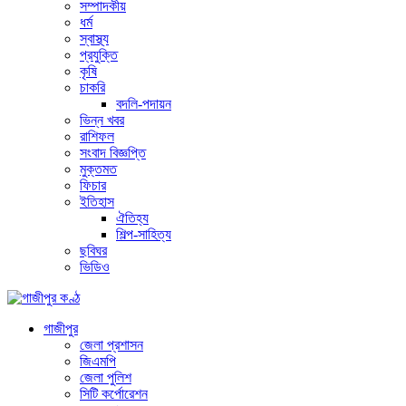
সম্পাদকীয়
ধর্ম
স্বাস্থ্য
প্রযুক্তি
কৃষি
চাকরি
বদলি-পদায়ন
ভিন্ন খবর
রাশিফল
সংবাদ বিজ্ঞপ্তি
মুক্তমত
ফিচার
ইতিহাস
ঐতিহ্য
শিল্প-সাহিত্য
ছবিঘর
ভিডিও
গাজীপুর
জেলা প্রশাসন
জিএমপি
জেলা পুলিশ
সিটি কর্পোরেশন