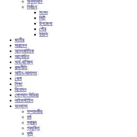
অনুসন্ধান
নির্বাচন
সংসদ
সিটি
উপজেলা
পৌর
ইউপি
জাতীয়
সারাদেশ
আন্তর্জাতিক
আলোচিত
অর্থ-বাণিজ্য
রাজনীতি
আইন-আদালত
খেলা
শিক্ষা
বিনোদন
সোশ্যাল মিডিয়া
লাইফস্টাইল
অন্যান্য
সম্পাদকীয়
ধর্ম
স্বাস্থ্য
প্রযুক্তি
কৃষি