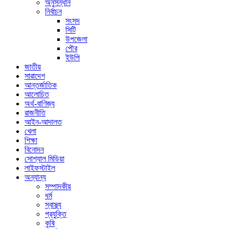
অনুসন্ধান
নির্বাচন
সংসদ
সিটি
উপজেলা
পৌর
ইউপি
জাতীয়
সারাদেশ
আন্তর্জাতিক
আলোচিত
অর্থ-বাণিজ্য
রাজনীতি
আইন-আদালত
খেলা
শিক্ষা
বিনোদন
সোশ্যাল মিডিয়া
লাইফস্টাইল
অন্যান্য
সম্পাদকীয়
ধর্ম
স্বাস্থ্য
প্রযুক্তি
কৃষি