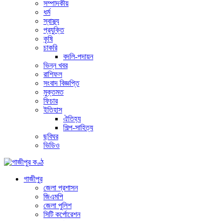
সম্পাদকীয়
ধর্ম
স্বাস্থ্য
প্রযুক্তি
কৃষি
চাকরি
বদলি-পদায়ন
ভিন্ন খবর
রাশিফল
সংবাদ বিজ্ঞপ্তি
মুক্তমত
ফিচার
ইতিহাস
ঐতিহ্য
শিল্প-সাহিত্য
ছবিঘর
ভিডিও
গাজীপুর
জেলা প্রশাসন
জিএমপি
জেলা পুলিশ
সিটি কর্পোরেশন