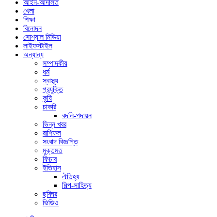
আইন-আদালত
খেলা
শিক্ষা
বিনোদন
সোশ্যাল মিডিয়া
লাইফস্টাইল
অন্যান্য
সম্পাদকীয়
ধর্ম
স্বাস্থ্য
প্রযুক্তি
কৃষি
চাকরি
বদলি-পদায়ন
ভিন্ন খবর
রাশিফল
সংবাদ বিজ্ঞপ্তি
মুক্তমত
ফিচার
ইতিহাস
ঐতিহ্য
শিল্প-সাহিত্য
ছবিঘর
ভিডিও