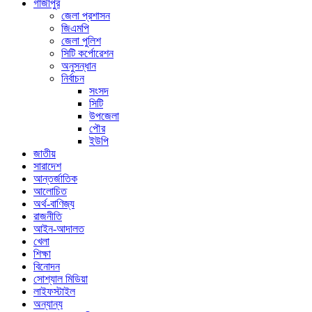
গাজীপুর
জেলা প্রশাসন
জিএমপি
জেলা পুলিশ
সিটি কর্পোরেশন
অনুসন্ধান
নির্বাচন
সংসদ
সিটি
উপজেলা
পৌর
ইউপি
জাতীয়
সারাদেশ
আন্তর্জাতিক
আলোচিত
অর্থ-বাণিজ্য
রাজনীতি
আইন-আদালত
খেলা
শিক্ষা
বিনোদন
সোশ্যাল মিডিয়া
লাইফস্টাইল
অন্যান্য