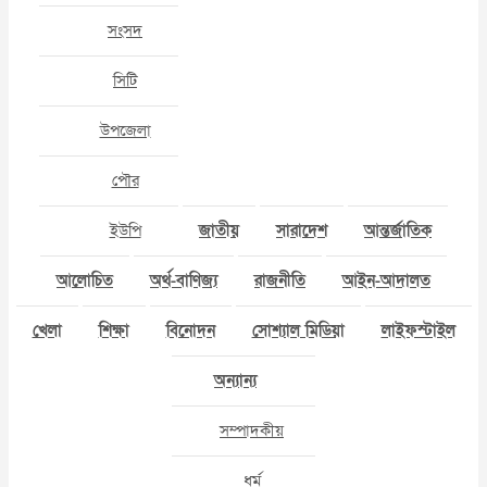
সংসদ
সিটি
উপজেলা
পৌর
ইউপি
জাতীয়
সারাদেশ
আন্তর্জাতিক
আলোচিত
অর্থ-বাণিজ্য
রাজনীতি
আইন-আদালত
খেলা
শিক্ষা
বিনোদন
সোশ্যাল মিডিয়া
লাইফস্টাইল
অন্যান্য
সম্পাদকীয়
ধর্ম