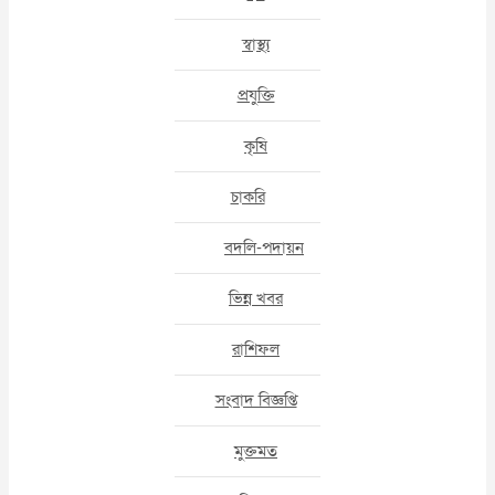
স্বাস্থ্য
প্রযুক্তি
কৃষি
চাকরি
বদলি-পদায়ন
ভিন্ন খবর
রাশিফল
সংবাদ বিজ্ঞপ্তি
মুক্তমত