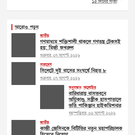
১৫ দিনের সাজা
আরোও পড়ুন
জাতীয়
গণমাধ্যম শক্তিশালী থাকলে গণতন্ত্র টেকসই
হয়: মির্জা ফখরুল
শুক্রবার, ০৭ আগস্ট ২০২৬
সারাদেশ
সিলেটে দুই বাসের সংঘর্ষে নিহত ৮
শুক্রবার, ০৭ আগস্ট ২০২৬
অনুসন্ধান
আলোচিত
বারিধারায় বাসভবনে
অগ্নিকাণ্ড, সস্ত্রীক হাসপাতালে
ভর্তি পাকিস্তান হাইকমিশনার
বৃহস্পতিবার, ০৬ আগস্ট ২০২৬
জাতীয়
কাজী জেসিনকে বিটিভির নতুন মহাপরিচালক
হিসেবে নিয়োগ