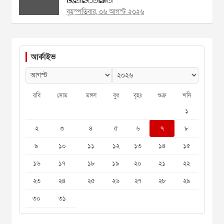
বৃহস্পতিবার, ০৬ আগস্ট ২০২৬
আর্কাইভ
রবি
সোম
মঙ্গল
বুধ
বৃহঃ
শুক্র
শনি
১
২
৩
৪
৫
৬
৭
৮
৯
১০
১১
১২
১৩
১৪
১৫
১৬
১৭
১৮
১৯
২০
২১
২২
২৩
২৪
২৫
২৬
২৭
২৮
২৯
৩০
৩১