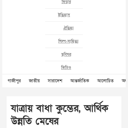
ফিচার
ইতিহাস
ঐতিহ্য
শিল্প-সাহিত্য
ছবিঘর
ভিডিও
গাজীপুর
জাতীয়
সারাদেশ
আন্তর্জাতিক
আলোচিত
অর্থ
যাত্রায় বাধা কুম্ভের, আর্থিক
উন্নতি মেষের