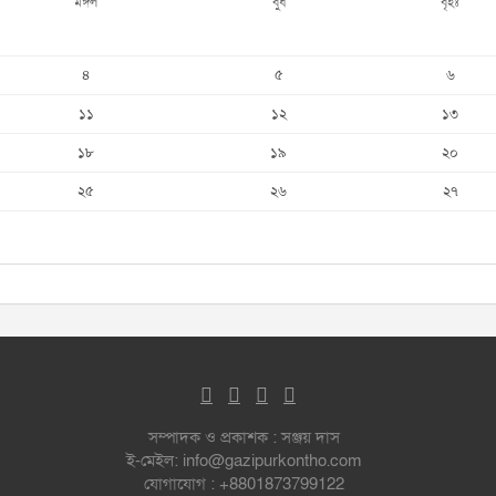
মঙ্গল
বুধ
বৃহঃ
৪
৫
৬
১১
১২
১৩
১৮
১৯
২০
২৫
২৬
২৭
সম্পাদক ও প্রকাশক : সঞ্জয় দাস
ই-মেইল: info@gazipurkontho.com
যোগাযোগ : +8801873799122