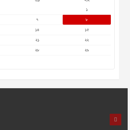
শুক্র
শনি
১
৭
৮
১৪
১৫
২১
২২
২৮
২৯