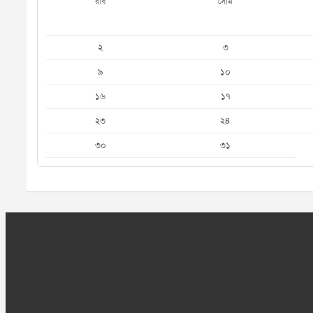
রবি
সোম
২
৩
৯
১০
১৬
১৭
২৩
২৪
৩০
৩১