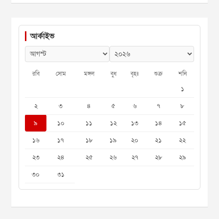
আর্কাইভ
রবি
সোম
মঙ্গল
বুধ
বৃহঃ
শুক্র
শনি
১
২
৩
৪
৫
৬
৭
৮
৯
১০
১১
১২
১৩
১৪
১৫
১৬
১৭
১৮
১৯
২০
২১
২২
২৩
২৪
২৫
২৬
২৭
২৮
২৯
৩০
৩১