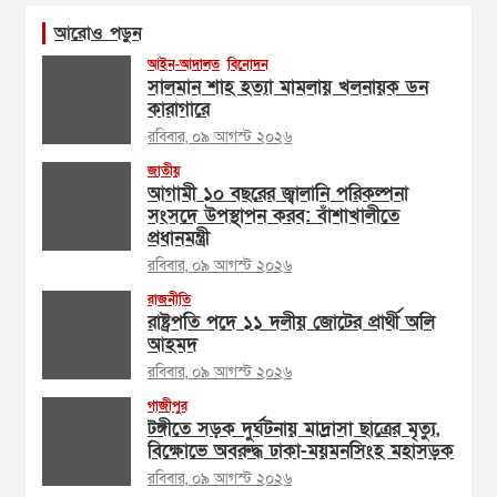
আরোও পড়ুন
আইন-আদালত
বিনোদন
সালমান শাহ হত্যা মামলায় খলনায়ক ডন
কারাগারে
রবিবার, ০৯ আগস্ট ২০২৬
জাতীয়
আগামী ১০ বছরের জ্বালানি পরিকল্পনা
সংসদে উপস্থাপন করব: বাঁশাখালীতে
প্রধানমন্ত্রী
রবিবার, ০৯ আগস্ট ২০২৬
রাজনীতি
রাষ্ট্রপতি পদে ১১ দলীয় জোটের প্রার্থী অলি
আহমদ
রবিবার, ০৯ আগস্ট ২০২৬
গাজীপুর
টঙ্গীতে সড়ক দুর্ঘটনায় মাদ্রাসা ছাত্রের মৃত্যু,
বিক্ষোভে অবরুদ্ধ ঢাকা-ময়মনসিংহ মহাসড়ক
রবিবার, ০৯ আগস্ট ২০২৬