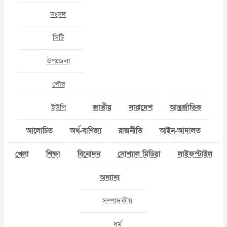
সংসদ
সিটি
উপজেলা
পৌর
ইউপি
জাতীয়
সারাদেশ
আন্তর্জাতিক
আলোচিত
অর্থ-বাণিজ্য
রাজনীতি
আইন-আদালত
খেলা
শিক্ষা
বিনোদন
সোশ্যাল মিডিয়া
লাইফস্টাইল
অন্যান্য
সম্পাদকীয়
ধর্ম