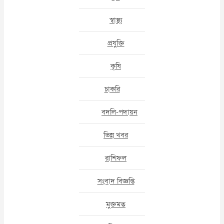
স্বাস্থ্য
প্রযুক্তি
কৃষি
চাকরি
বদলি-পদায়ন
ভিন্ন খবর
রাশিফল
সংবাদ বিজ্ঞপ্তি
মুক্তমত