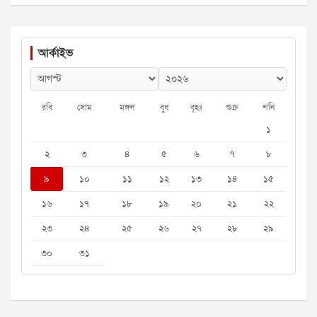
আর্কাইভ
রবি
সোম
মঙ্গল
বুধ
বৃহঃ
শুক্র
শনি
১
২
৩
৪
৫
৬
৭
৮
৯
১০
১১
১২
১৩
১৪
১৫
১৬
১৭
১৮
১৯
২০
২১
২২
২৩
২৪
২৫
২৬
২৭
২৮
২৯
৩০
৩১