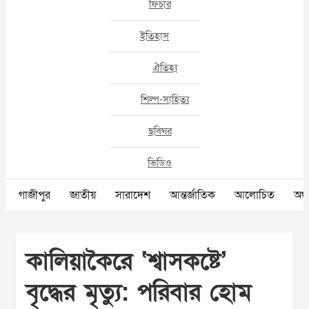
ফিচার
ইতিহাস
ঐতিহ্য
শিল্প-সাহিত্য
ছবিঘর
ভিডিও
গাজীপুর
জাতীয়
সারাদেশ
আন্তর্জাতিক
আলোচিত
অর্থ
কালিয়াকৈরে ‘শ্বাসকষ্টে’
বৃদ্ধের মৃত্যু: পরিবার হোম