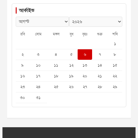
আর্কাইভ
রবি
সোম
মঙ্গল
বুধ
বৃহঃ
শুক্র
শনি
১
২
৩
৪
৫
৬
৭
৮
৯
১০
১১
১২
১৩
১৪
১৫
১৬
১৭
১৮
১৯
২০
২১
২২
২৩
২৪
২৫
২৬
২৭
২৮
২৯
৩০
৩১