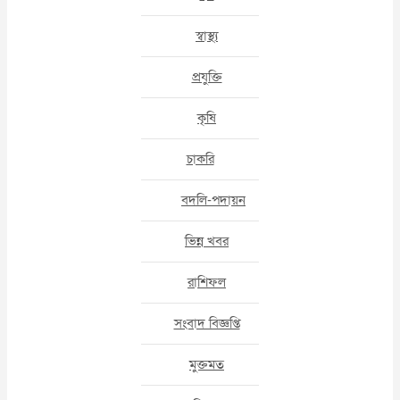
স্বাস্থ্য
প্রযুক্তি
কৃষি
চাকরি
বদলি-পদায়ন
ভিন্ন খবর
রাশিফল
সংবাদ বিজ্ঞপ্তি
মুক্তমত