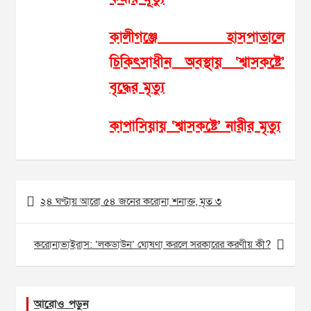
কালীগঞ্জে হাসপাতালে
চিকিৎসাধীন অবস্থায় ‘শ্বাসকষ্টে’
বৃদ্ধের মৃত্যু
কাপাসিয়ায় ‘শ্বাসকষ্টে’ নারীর মৃত্যু
Post
২৪ ঘণ্টায় আরো ৫৪ জনের করোনা শনাক্ত, মৃত ৩
navigation
করোনাভাইরাস: ‘লকডাউন’ ঘোষণা করলে সরকারের করণীয় কী?
আরোও পড়ুন