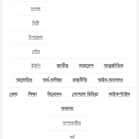
সংসদ
সিটি
উপজেলা
পৌর
ইউপি
জাতীয়
সারাদেশ
আন্তর্জাতিক
আলোচিত
অর্থ-বাণিজ্য
রাজনীতি
আইন-আদালত
খেলা
শিক্ষা
বিনোদন
সোশ্যাল মিডিয়া
লাইফস্টাইল
অন্যান্য
সম্পাদকীয়
ধর্ম