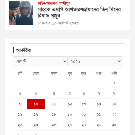
আইন-আদালত
গাজীপুর
সাবেক এমপি আখতারুজ্জামানের তিন দিনের
রিমান্ড মঞ্জুর
সোমবার, ১০ আগস্ট ২০২৬
আর্কাইভ
রবি
সোম
মঙ্গল
বুধ
বৃহঃ
শুক্র
শনি
১
২
৩
৪
৫
৬
৭
৮
৯
১০
১১
১২
১৩
১৪
১৫
১৬
১৭
১৮
১৯
২০
২১
২২
২৩
২৪
২৫
২৬
২৭
২৮
২৯