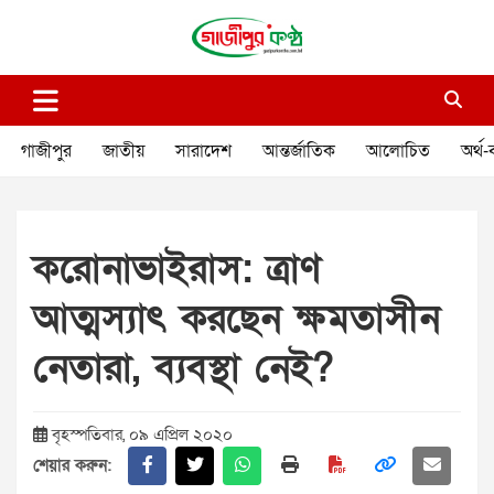
Skip
to
content
গাজীপুর কণ্ঠ
গণমানুষের কণ্ঠ
গাজীপুর
জাতীয়
সারাদেশ
আন্তর্জাতিক
আলোচিত
অর্থ-
করোনাভাইরাস: ত্রাণ
আত্মস্যাৎ করছেন ক্ষমতাসীন
নেতারা, ব্যবস্থা নেই?
বৃহস্পতিবার, ০৯ এপ্রিল ২০২০
শেয়ার করুন: