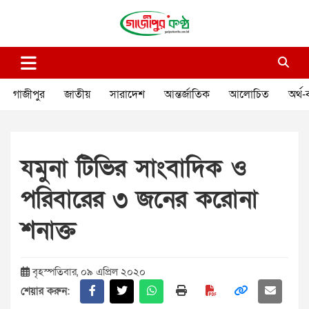
Skip
to
content
গাজীপুর কণ্ঠ
গণমানুষের কণ্ঠ
গাজীপুর
জাতীয়
সারাদেশ
আন্তর্জাতিক
আলোচিত
অর্থ-
যমুনা টিভির সাংবাদিক ও
পরিবারের ৩ জনের করোনা
শনাক্ত
বৃহস্পতিবার, ০৯ এপ্রিল ২০২০
শেয়ার করুন: