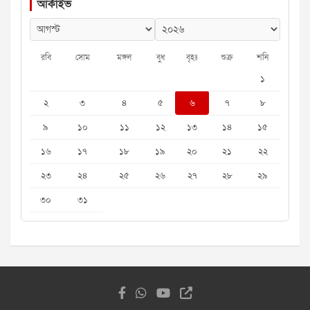
আর্কাইভ
রবি
সোম
মঙ্গল
বুধ
বৃহঃ
শুক্র
শনি
১
২
৩
৪
৫
৬
৭
৮
৯
১০
১১
১২
১৩
১৪
১৫
১৬
১৭
১৮
১৯
২০
২১
২২
২৩
২৪
২৫
২৬
২৭
২৮
২৯
৩০
৩১